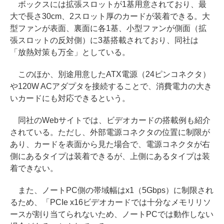
ボックスには拡張スロットが1基用意されており、最
大で長さ30cm、2スロット厚のカードが装着できる。大
型ファンが表面、裏面に各1基、小型ファンが側面（拡
張スロットの反対側）に3基搭載されており、同社は
「放熱対策も万全」としている。
このほか、別途用意したATX電源（24ピンコネクタ）
や120W ACアダプタを接続することで、消費電力の大き
いカードにも対応できるという。
同社のWebサイトでは、ビデオカードの搭載例も紹介
されている。ただし、外部電源コネクタの位置に制限が
あり、カードを表面から見た場合で、電源コネクタが右
側にあるタイプは装着できるが、上側にあるタイプは装
着できない。
また、ノートPC側の帯域幅はx1（5Gbps）に制限され
るため、「PCIe x16ビデオカードでは十分なメモリリソ
ースが割り当てられないため、ノートPCでは動作しない