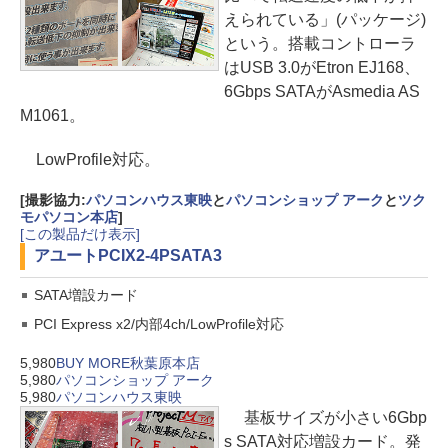
えられている」(パッケージ)
という。搭載コントローラ
はUSB 3.0がEtron EJ168、
6Gbps SATAがAsmedia AS
M1061。
LowProfile対応。
[撮影協力:
パソコンハウス東映
と
パソコンショップ アーク
と
ツク
モパソコン本店
]
[この製品だけ表示]
アユート
PCIX2-4PSATA3
SATA増設カード
PCI Express x2/内部4ch/LowProfile対応
5,980
BUY MORE秋葉原本店
5,980
パソコンショップ アーク
5,980
パソコンハウス東映
基板サイズが小さい6Gbp
s SATA対応増設カード。発