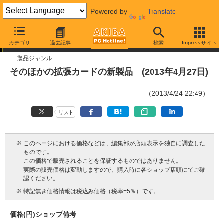
Powered by
Translate
今週見つけた新製品
カテゴリ
過去記事
検索
Impressサイト
製品ジャンル
そのほかの拡張カードの新製品 (2013年4月27日)
（2013/4/24 22:49）
リスト
※
このページにおける価格などは、編集部が店頭表示を独自に調査した
ものです。
この価格で販売されることを保証するものではありません。
実際の販売価格は変動しますので、購入時に各ショップ店頭にてご確
認ください。
※
特記無き価格情報は税込み価格（税率=5％）です。
価格(円)
ショップ
備考