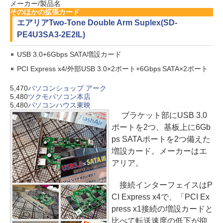
メーカー/製品名
そのほかの拡張カード
エアリア
Two-Tone Double Arm Suplex(SD-
PE4U3SA3-2E2IL)
USB 3.0+6Gbps SATA増設カード
PCI Express x4/外部USB 3.0×2ポート+6Gbps SATA×2ポート
5,470
パソコンショップ アーク
5,480
ツクモパソコン本店
5,480
パソコンハウス東映
ブラケット部にUSB 3.0
ポートを2つ、基板上に6Gb
ps SATAポートを2つ備えた
増設カード。メーカーはエ
アリア。
接続インターフェイスはP
CI Express x4で、「PCI Ex
press x1接続の増設カードと
比べて転送速度の低下が抑