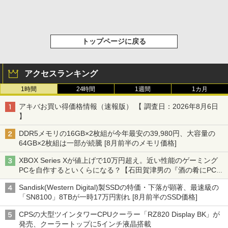
トップページに戻る
アクセスランキング
1時間
24時間
1週間
1カ月
アキバお買い得価格情報（速報版） 【 調査日：2026年8月6日
】
DDR5メモリの16GB×2枚組が今年最安の39,980円、大容量の
64GB×2枚組は一部が続騰 [8月前半のメモリ価格]
XBOX Series Xが値上げで10万円超え。近い性能のゲーミング
PCを自作するといくらになる？【石田賀津男の『酒の肴にPCゲ
ーム』】
Sandisk(Western Digital)製SSDの特価・下落が顕著、最速級の
「SN8100」8TBが一時17万円割れ [8月前半のSSD価格]
CPSの大型ツインタワーCPUクーラー「RZ820 Display BK」が
発売、クーラートップに5インチ液晶搭載