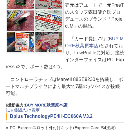
売元はアユートで、元FreeT
のスタッフ森田健介氏プロ
デュースのブランド「Proje
ct M」の製品。
「カード長は7?」(
BUY M
ORE秋葉原本店
)とされてお
り、LowProfileに対応。接続
インターフェイスはPCI Exp
ress x2で、ポート数は4つ。
コントローラチップはMarvell 88SE9230を搭載し、ポ
ートマルチプライヤにより最大で7基のデバイスが接続
可能。
[撮影協力:
BUY MORE秋葉原本店
]
[この製品だけ表示]
Bplus Technology
PE4H-EC060A V3.2
PCI Expressスロット外付けキット(Express Card /34接続)