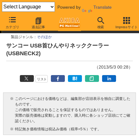
Powered by
Translate
今週見つけた新製品
カテゴリ
過去記事
検索
Impressサイト
製品ジャンル：
そのほか
サンコー USB首ひんやりネッククーラー
(USBNECK2)
（2013/5/3 00:28）
リスト
※
このページにおける価格などは、編集部が店頭表示を独自に調査した
ものです。
この価格で販売されることを保証するものではありません。
実際の販売価格は変動しますので、購入時に各ショップ店頭にてご確
認ください。
※
特記無き価格情報は税込み価格（税率=5％）です。