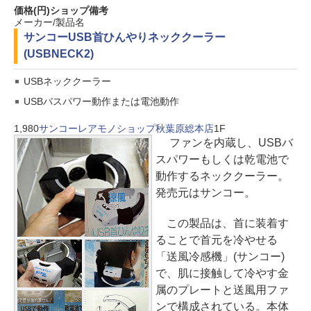
価格(円)
ショップ
備考
メーカー/製品名
サンコー
USB首ひんやりネッククーラー
(USBNECK2)
USBネッククーラー
USBバスパワー動作または電池動作
1,980
サンコーレアモノショップ秋葉原総本店
1F
ファンを内蔵し、USBバ
スパワーもしくは乾電池で
動作するネッククーラー。
発売元はサンコー。
この製品は、首に装着す
ることで首元を冷やせる
「送風冷感機」(サンコー)
で、肌に接触して冷やす金
属のプレートと送風用ファ
ンで構成されている。本体