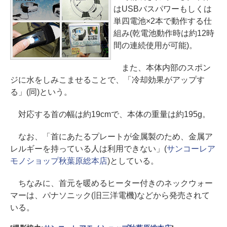
はUSBバスパワーもしくは
単四電池×2本で動作する仕
組み(乾電池動作時は約12時
間の連続使用が可能)。
また、本体内部のスポン
ジに水をしみこませることで、「冷却効果がアップす
る」(同)という。
対応する首の幅は約19cmで、本体の重量は約195g。
なお、「首にあたるプレートが金属製のため、金属ア
レルギーを持っている人は利用できない」(
サンコーレア
モノショップ秋葉原総本店
)としている。
ちなみに、首元を暖めるヒーター付きのネックウォー
マーは、パナソニック(旧三洋電機)などから発売されて
いる。