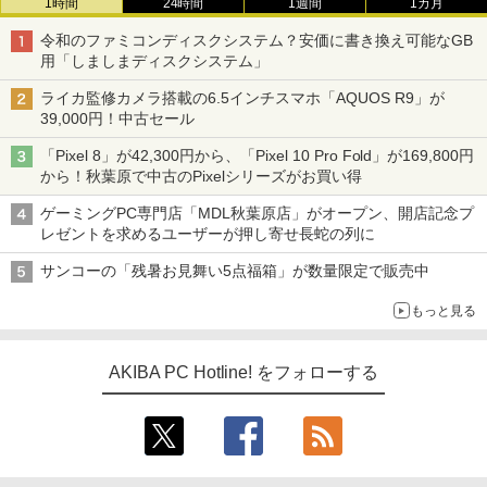
1時間
24時間
1週間
1カ月
令和のファミコンディスクシステム？安価に書き換え可能なGB
用「しましまディスクシステム」
ライカ監修カメラ搭載の6.5インチスマホ「AQUOS R9」が
39,000円！中古セール
「Pixel 8」が42,300円から、「Pixel 10 Pro Fold」が169,800円
から！秋葉原で中古のPixelシリーズがお買い得
ゲーミングPC専門店「MDL秋葉原店」がオープン、開店記念プ
レゼントを求めるユーザーが押し寄せ長蛇の列に
サンコーの「残暑お見舞い5点福箱」が数量限定で販売中
もっと見る
AKIBA PC Hotline! をフォローする