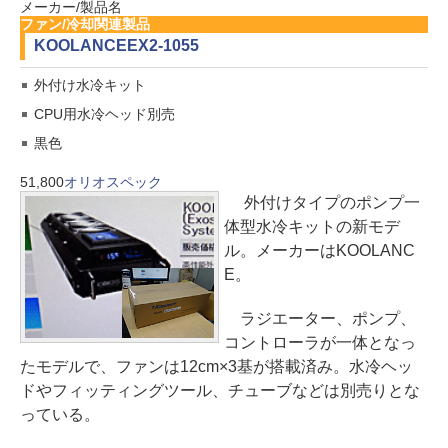
メーカー/製品名
ファン/冷却関連製品
KOOLANCE
EX2-1055
外付け水冷キット
CPU用水冷ヘッド別売
黒色
51,800
オリオスペック
外付けタイプのポンプ一
体型水冷キットの新モデ
ル。メーカーはKOOLANC
E。
ラジエーター、ポンプ、
コントローラが一体となっ
たモデルで、ファンは12cm×3基が搭載済み。水冷ヘッ
ドやフィッティングツール、チューブなどは別売りとな
っている。