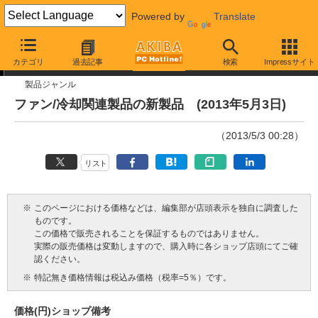
Powered by
Translate
今週見つけた新製品
カテゴリ
過去記事
検索
Impressサイト
製品ジャンル
ファン/冷却関連製品の新製品 (2013年5月3日)
（2013/5/3 00:28）
リスト
※
このページにおける価格などは、編集部が店頭表示を独自に調査した
ものです。
この価格で販売されることを保証するものではありません。
実際の販売価格は変動しますので、購入時に各ショップ店頭にてご確
認ください。
※
特記無き価格情報は税込み価格（税率=5％）です。
価格(円)
ショップ
備考