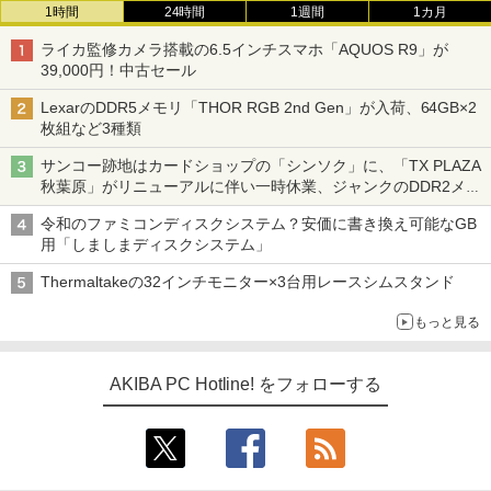
1時間
24時間
1週間
1カ月
ライカ監修カメラ搭載の6.5インチスマホ「AQUOS R9」が
39,000円！中古セール
LexarのDDR5メモリ「THOR RGB 2nd Gen」が入荷、64GB×2
枚組など3種類
サンコー跡地はカードショップの「シンソク」に、「TX PLAZA
秋葉原」がリニューアルに伴い一時休業、ジャンクのDDR2メモ
リが100円で販売など～ 最近の秋葉原 ～
令和のファミコンディスクシステム？安価に書き換え可能なGB
用「しましまディスクシステム」
Thermaltakeの32インチモニター×3台用レースシムスタンド
もっと見る
AKIBA PC Hotline! をフォローする