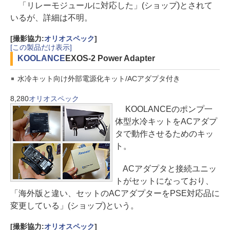
「リレーモジュールに対応した」(ショップ)とされて
いるが、詳細は不明。
[撮影協力:
オリオスペック
]
[この製品だけ表示]
KOOLANCE
EXOS-2 Power Adapter
水冷キット向け外部電源化キット/ACアダプタ付き
8,280
オリオスペック
KOOLANCEのポンプ一
体型水冷キットをACアダプ
タで動作させるためのキッ
ト。
ACアダプタと接続ユニッ
トがセットになっており、
「海外版と違い、セットのACアダプターをPSE対応品に
変更している」(ショップ)という。
[撮影協力:
オリオスペック
]