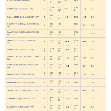
A4-5300 (3.4GHz,TDP 65W)
8
0.0
4,630
+0.4
1.2
0
[
→
]
11,46
0
11,93
Core i3-3220 (3.3GHz,TDP 55W)
9
0.0
+1.1
3.5
0
[
→
]
3
3,98
0
Celeron G1610 (2.6GHz,2MB,TDP 55W)
9
0.0
4,192
+1.2
1.5
0
[
→
]
Core i7-3770 (3.40GHz,HD 4000,TDP 77
28,3
+80
29,31
9
+0.3
-0.6
8.3
W)
80
[
↑
]
7
Core i7-3930K (3.20GHz,12MB,TDP 130
55,6
+28
57,28
7
+0.5
+0.3
17.4
W)
80
0
[
↑
]
8
Core i3-3225 (3.3GHz,HD 4000,TDP 55
12,8
+10
13,30
8
+0.8
+0.9
3.9
W)
50
0
[
↑
]
1
1
11,98
+10
12,72
Core i3-3220T (2.8GHz,TDP 35W)
+0.8
+1.0
4.3
0
0
0
[
↑
]
0
Core i7-3770S (3.10GHz,HD 4000,TDP 6
1
28,7
+28
29,44
+1.0
+0.7
9.3
5W)
0
60
0
[
↑
]
0
Core i5-3570K (3.40GHz,HD 4000,TDP 7
1
22,1
+30
22,58
+1.4
-0.5
6.5
7W)
0
80
0
[
↑
]
0
1
18,8
+32
19,46
Core i5-3470S (2.90GHz,TDP 65W)
+1.7
+2.2
6.5
0
00
0
[
↑
]
2
5,75
+10
Pentium G2020 (2.9GHz,TDP 55W)
8
+1.8
5,858
+0.1
2.0
0
0
[
↑
]
5,08
+10
Celeron G1620 (2.7GHz,2MB,TDP 55W)
7
+2.0
5,384
+0.7
1.9
0
0
[
↑
]
8,98
+20
Pentium G2130 (3.2GHz,TDP 55W)
7
+2.3
9,465
+0.1
2.8
0
0
[
↑
]
20,4
+50
20,91
Core i5-3570 (3.40GHz,TDP 77W)
9
+2.5
-5.2
6.0
80
0
[
↑
]
8