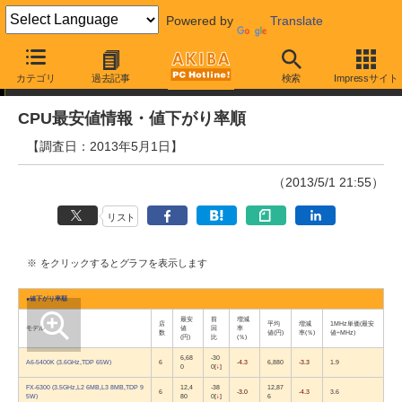
Powered by
Translate
相場調査
カテゴリ
過去記事
検索
Impressサイト
CPU最安値情報・値下がり率順
【調査日：2013年5月1日】
（2013/5/1 21:55）
リスト
※
をクリックするとグラフを表示します
●
値下がり率順
最安
前
増減
店
平均
増減
1MHz単価
(最安
モデル
値
回
率
数
値(円)
率(％)
値÷MHz)
(円)
比
(％)
6,68
-30
A6-5400K (3.6GHz,TDP 65W)
6
-4.3
6,880
-3.3
1.9
0
0
[
↓
]
FX-6300 (3.5GHz,L2 6MB,L3 8MB,TDP 9
12,4
-38
12,87
6
-3.0
-4.3
3.6
5W)
80
0
[
↓
]
6