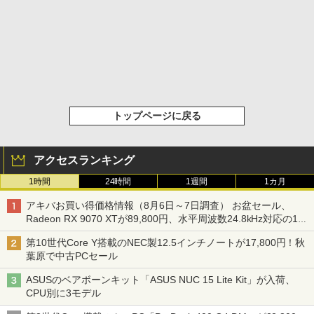
トップページに戻る
アクセスランキング
1時間
24時間
1週間
1カ月
アキバお買い得価格情報（8月6日～7日調査） お盆セール、
Radeon RX 9070 XTが89,800円、水平周波数24.8kHz対応の17
型モニターが9,801円、暑さ指数連動セール ほか
第10世代Core Y搭載のNEC製12.5インチノートが17,800円！秋
葉原で中古PCセール
ASUSのベアボーンキット「ASUS NUC 15 Lite Kit」が入荷、
CPU別に3モデル