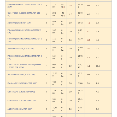
FX-8350 (4.0GHz,L2 8MB,L3 8MB,TDP 1
17,9
-50
19,16
8
-2.7
-0.9
4.5
25W)
80
0
[
↓
]
6
Core i7-3820 (3.60GHz,10MB,TDP 130
29,5
-40
30,73
8
-1.3
-0.1
8.2
W)
80
0
[
↓
]
7
9,48
0
A8-5500 (3.2GHz,TDP 65W)
8
0.0
9,942
-4.5
3.0
0
[
→
]
FX-4300 (3.8GHz,L2 4MB,L3 4MBTDP 9
10,9
0
11,29
8
0.0
-4.0
2.9
5W)
80
[
→
]
2
FX-8320 (3.5GHz,L2 8MB,L3 8MB,TDP 1
14,9
0
15,70
5
0.0
-3.5
4.3
25W)
80
[
→
]
0
9,68
0
10,09
A8-5600K (3.6GHz,TDP 100W)
8
0.0
-3.3
2.7
0
[
→
]
2
FX-8300 (3.3GHz,L2 8MB,L3 8MB,TDP 9
16,4
0
16,78
7
0.0
-2.1
4.7
5W)
80
[
→
]
0
Core i7-3970X Extreme Edition (3.50GH
99,8
0
101,1
4
0.0
-1.0
28.5
z,15MB,TDP 150W)
00
[
→
]
40
11,98
0
12,11
A10-5800K (3.8GHz,TDP 100W)
9
0.0
-0.6
3.2
0
[
→
]
3
7,98
0
Pentium G2120 (3.1GHz,TDP 55W)
1
0.0
7,980
0.0
2.6
0
[
→
]
13,9
0
14,33
Core i3-3240 (3.4GHz,TDP 55W)
6
0.0
+0.2
4.1
80
[
→
]
0
18,4
0
19,41
Core i5-3470 (3.20GHz,TDP 77W)
8
0.0
+0.3
5.8
80
[
→
]
7
11,48
0
11,95
A10-5700 (3.4GHz,TDP 65W)
9
0.0
+0.3
3.4
0
[
→
]
4
3,98
0