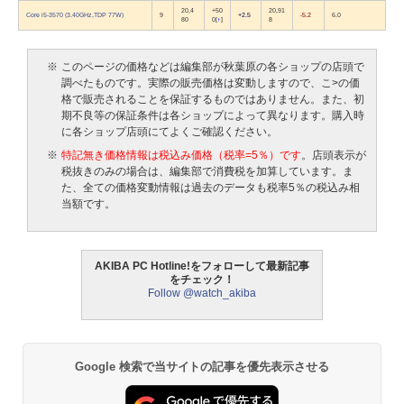
20,4
+50
20,91
Core i5-3570 (3.40GHz,TDP 77W)
9
+2.5
-5.2
6.0
80
0
[
↑
]
8
※
このページの価格などは編集部が秋葉原の各ショップの店頭で
調べたものです。実際の販売価格は変動しますので、こ>の価
格で販売されることを保証するものではありません。また、初
期不良等の保証条件は各ショップによって異なります。購入時
に各ショップ店頭にてよくご確認ください。
※
特記無き価格情報は税込み価格（税率=5％）です
。店頭表示が
税抜きのみの場合は、編集部で消費税を加算しています。ま
た、全ての価格変動情報は過去のデータも税率5％の税込み相
当額です。
AKIBA PC Hotline!をフォローして最新記事
をチェック！
Follow @watch_akiba
Google 検索で当サイトの記事を優先表示させる