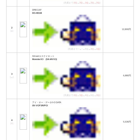
[先週まで:
2位
→
2位
→
1位
→
2位
→
2位
]
DRECAP
DC-HD1B
2
12,800円
[
↓
]
[先週まで:−→−→5位→
3位
→
1位
]
SKnet/エスケイネット
MonsterX3 (SK-MVX3)
3
6,880円
[
→
]
[先週まで:
3位
→
1位
→
4位
→5位→
3位
]
アイ・オー・データ/I-O DATA
GV-VCP3R/PCI
4
5,536円
[
↑
]