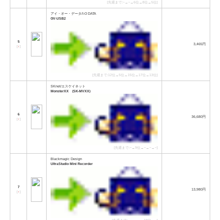
[先週まで:−→−→6位→8位→5位]
アイ・オー・データ/I-O DATA
GV-USB2
5
3,465円
[
↑
]
[先週まで:12位→5位→15位→17位→13位]
SKnet/エスケイネット
MonsterXX (SK-MVXX)
6
36,680円
[
↑
]
[先週まで:−→9位→−→−→−]
Blackmagic Design
UltraStudio Mini Recorder
7
13,980円
[
↑
]