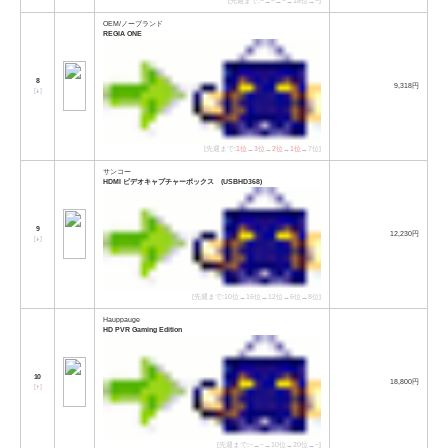
[先週まで:−→−→−→18位→−]
OEM/ノーブランド
REGIA ONE
8
9,318円
[
↓
]
[先週まで:
1位
→
3位
→
2位
→
1位
→7位]
サンコー
HDMI ビデオキャプチャーボックス (USBHD368)
9
12,230円
[
↓
]
[先週まで:10位→16位→12位→6位→8位]
Hauppauge
HD PVR Gaming Edition
10
18,800円
[
↑
]
[先週まで:−→−→10位→20位→−]