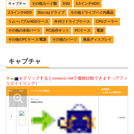
キャプチャ
その他カード類
SSD
3.5インチHDD
2.5インチHDD
Blu-rayドライブ
その他ドライブベイ内蔵品
リムーバブルHDDケース
外付けドライブケース
CPUクーラー
その他の冷却パーツ
PC自作キット
PCケース
電源
その他のPCケース/電源
その他のパーツ
液晶ディスプレイ
キャプチャ
※
をクリックするとconeco.netで価格比較できます（アフィ
リエイトリンク）
参考価格
順位
画像
メーカー名／製品名
（coneco.net最安値）
サンコー
HDMVC4UC
1
7,490円
[
↑
]