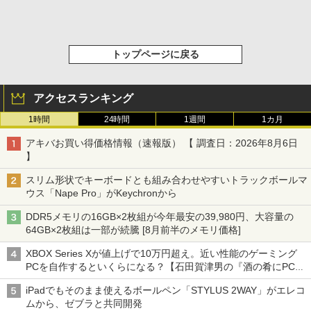
トップページに戻る
アクセスランキング
1時間
24時間
1週間
1カ月
アキバお買い得価格情報（速報版） 【 調査日：2026年8月6日
】
スリム形状でキーボードとも組み合わせやすいトラックボールマ
ウス「Nape Pro」がKeychronから
DDR5メモリの16GB×2枚組が今年最安の39,980円、大容量の
64GB×2枚組は一部が続騰 [8月前半のメモリ価格]
XBOX Series Xが値上げで10万円超え。近い性能のゲーミング
PCを自作するといくらになる？【石田賀津男の『酒の肴にPCゲ
ーム』】
iPadでもそのまま使えるボールペン「STYLUS 2WAY」がエレコ
ムから、ゼブラと共同開発