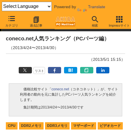
Powered by
Translate
ランキング
カテゴリ
過去記事
検索
Impressサイト
coneco.net人気ランキング（PCパーツ編）
（2013/4/24〜2013/4/30）
（2013/5/1 15:15）
リスト
価格比較サイト「
coneco.net
（コネコネット）」が、サイト
利用者の動向を元に集計したPCパーツ人気ランキングを紹介
します。
集計期間は2013/4/24〜2013/4/30です
CPU
DDR2メモリ
DDR3メモリ
マザーボード
ビデオカード