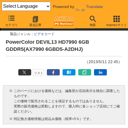
Powered by
Translate
今週見つけた新製品
カテゴリ
過去記事
検索
Impressサイト
製品ジャンル：
ビデオカード
PowerColor DEVIL13 HD7990 6GB
GDDR5(AX7990 6GBD5-A2DHJ)
（2013/5/11 22:45）
リスト
※
このページにおける価格などは、編集部が店頭表示を独自に調査した
ものです。
この価格で販売されることを保証するものではありません。
実際の販売価格は変動しますので、購入時に各ショップ店頭にてご確
認ください。
※
特記無き価格情報は税込み価格（税率=5％）です。