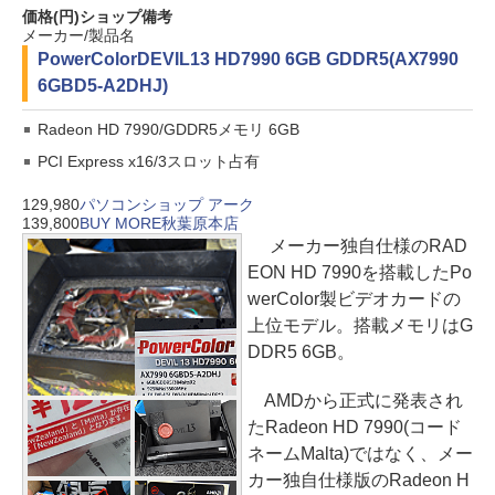
価格(円)
ショップ
備考
メーカー/製品名
PowerColor
DEVIL13 HD7990 6GB GDDR5(AX7990
6GBD5-A2DHJ)
Radeon HD 7990/GDDR5メモリ 6GB
PCI Express x16/3スロット占有
129,980
パソコンショップ アーク
139,800
BUY MORE秋葉原本店
メーカー独自仕様のRAD
EON HD 7990を搭載したPo
werColor製ビデオカードの
上位モデル。搭載メモリはG
DDR5 6GB。
AMDから正式に発表され
たRadeon HD 7990(コード
ネームMalta)ではなく、メー
カー独自仕様版のRadeon H