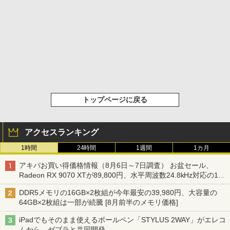
トップページに戻る
アクセスランキング
1時間
24時間
1週間
1カ月
アキバお買い得価格情報（8月6日～7日調査） お盆セール、
Radeon RX 9070 XTが89,800円、水平周波数24.8kHz対応の17
型モニターが9,801円、暑さ指数連動セール ほか
DDR5メモリの16GB×2枚組が今年最安の39,980円、大容量の
64GB×2枚組は一部が続騰 [8月前半のメモリ価格]
iPadでもそのまま使えるボールペン「STYLUS 2WAY」がエレコ
ムから、ゼブラと共同開発