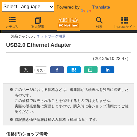
Powered by
Translate
今週見つけた新製品
カテゴリ
過去記事
検索
Impressサイト
製品ジャンル：
ネットワーク機器
USB2.0 Ethernet Adapter
（2013/5/10 22:47）
リスト
※
このページにおける価格などは、編集部が店頭表示を独自に調査した
ものです。
この価格で販売されることを保証するものではありません。
実際の販売価格は変動しますので、購入時に各ショップ店頭にてご確
認ください。
※
特記無き価格情報は税込み価格（税率=5％）です。
価格(円)
ショップ
備考