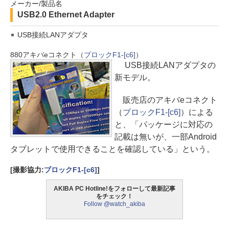
メーカー/製品名
USB2.0 Ethernet Adapter
USB接続LANアダプタ
880
アキバeコネクト（
ブロックF1-[c6]
）
USB接続LANアダプタの
新モデル。
販売店のアキバeコネクト
（
ブロックF1-[c6]
）による
と、「パッケージに対応の
記載は無いが、一部Android
タブレットで使用できることを確認している」という。
[撮影協力:
ブロックF1-[c6]
]
AKIBA PC Hotline!をフォローして最新記事
をチェック！
Follow @watch_akiba