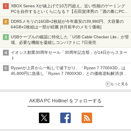
XBOX Series Xが値上げで10万円超え。近い性能のゲーミング
PCを自作するといくらになる？【石田賀津男の『酒の肴にPCゲ
ーム』】
DDR5メモリの16GB×2枚組が今年最安の39,980円、大容量の
64GB×2枚組は一部が続騰 [8月前半のメモリ価格]
USBケーブルの確認に特化した「USB Cable Checker Lite」が登
場、必要な機能を凝縮しコンパクトに 7日発売
イオシス創業30周年セール「30周年記念祭」が14日からスター
ト
Ryzenが上昇から一転して値下がり、「Ryzen 7 7700X3D」は
45,800円に急落し「Ryzen 7 7800X3D」との価格逆転解消 [8月
前半のCPU価格]
もっと見る
AKIBA PC Hotline! をフォローする