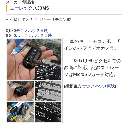
メーカー/製品名
ユーレックス
J3MS
小型ビデオカメラ/キーリモコン型
6,980
テクノハウス東映
6,980
パソコンハウス東映
車のキーリモコン風デザ
インの小型ビデオカメラ。
1,920x1,080ピクセルでの
録画に対応。記録ストレー
ジはMicroSDカード対応。
[撮影協力:
テクノハウス東映
]