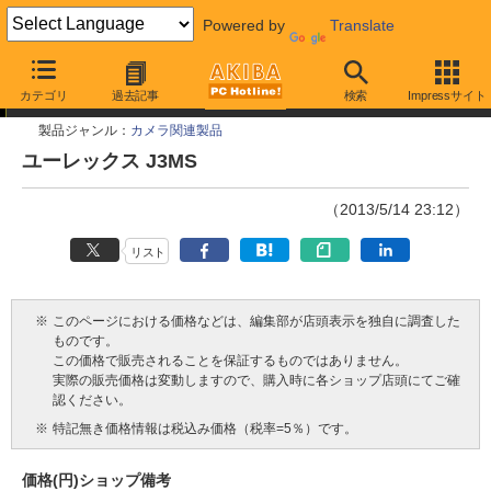
Powered by
Translate
今週見つけた新製品
カテゴリ
過去記事
検索
Impressサイト
製品ジャンル：
カメラ関連製品
ユーレックス J3MS
（2013/5/14 23:12）
リスト
※
このページにおける価格などは、編集部が店頭表示を独自に調査した
ものです。
この価格で販売されることを保証するものではありません。
実際の販売価格は変動しますので、購入時に各ショップ店頭にてご確
認ください。
※
特記無き価格情報は税込み価格（税率=5％）です。
価格(円)
ショップ
備考