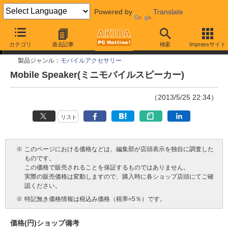
Powered by
Translate
今週見つけた新製品
カテゴリ
過去記事
検索
Impressサイト
製品ジャンル：
モバイルアクセサリー
Mobile Speaker(ミニモバイルスピーカー)
（2013/5/25 22:34）
リスト
※
このページにおける価格などは、編集部が店頭表示を独自に調査した
ものです。
この価格で販売されることを保証するものではありません。
実際の販売価格は変動しますので、購入時に各ショップ店頭にてご確
認ください。
※
特記無き価格情報は税込み価格（税率=5％）です。
価格(円)
ショップ
備考