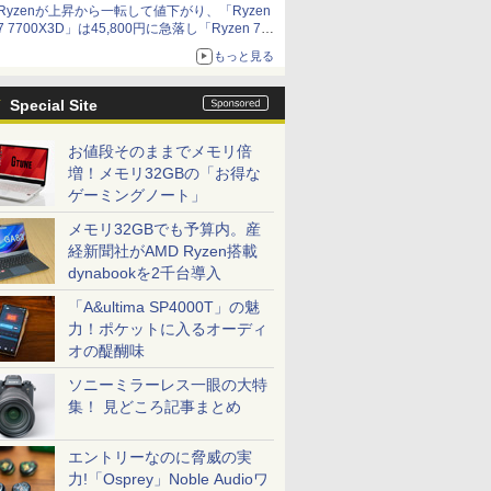
Ryzenが上昇から一転して値下がり、「Ryzen
7 7700X3D」は45,800円に急落し「Ryzen 7
7800X3D」との価格逆転解消 [8月前半のCPU
もっと見る
価格]
Special Site
お値段そのままでメモリ倍
増！メモリ32GBの「お得な
ゲーミングノート」
メモリ32GBでも予算内。産
経新聞社がAMD Ryzen搭載
dynabookを2千台導入
「A&ultima SP4000T」の魅
力！ポケットに入るオーディ
オの醍醐味
ソニーミラーレス一眼の大特
集！ 見どころ記事まとめ
エントリーなのに脅威の実
力!「Osprey」Noble Audioワ