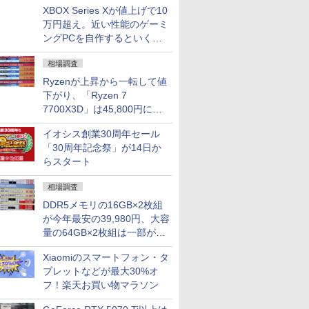
XBOX Series Xが値上げで10
万円超え。近い性能のゲーミ
ングPCを自作するといくら
になる？
相場調査
Ryzenが上昇から一転して値
下がり、「Ryzen 7
7700X3D」は45,800円に急
落し「Ryzen 7 7800X3D」
イオシス創業30周年セール
との価格逆転解消 [8月前半の
「30周年記念祭」が14日か
CPU価格]
らスタート
相場調査
DDR5メモリの16GB×2枚組
が今年最安の39,980円、大容
量の64GB×2枚組は一部が続
騰 [8月前半のメモリ価格]
Xiaomiのスマートフォン・タ
ブレットなどが最大30%オ
フ！楽天お買い物マラソン