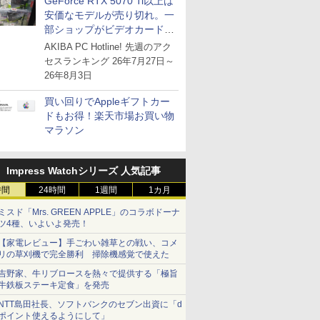
GeForce RTX 5070 Ti以上は
安価なモデルが売り切れ。一
部ショップがビデオカードの
購入制限を実施したニュース
AKIBA PC Hotline! 先週のアク
が注目を集める
セスランキング 26年7月27日～
26年8月3日
買い回りでAppleギフトカー
ドもお得！楽天市場お買い物
マラソン
Impress Watchシリーズ 人気記事
時間
24時間
1週間
1カ月
ミスド「Mrs. GREEN APPLE」のコラボドーナ
ツ4種、いよいよ発売！
【家電レビュー】手ごわい雑草との戦い、コメ
リの草刈機で完全勝利 掃除機感覚で使えた
吉野家、牛リブロースを熱々で提供する「極旨
牛鉄板ステーキ定食」を発売
NTT島田社長、ソフトバンクのセブン出資に「d
ポイント使えるようにして」