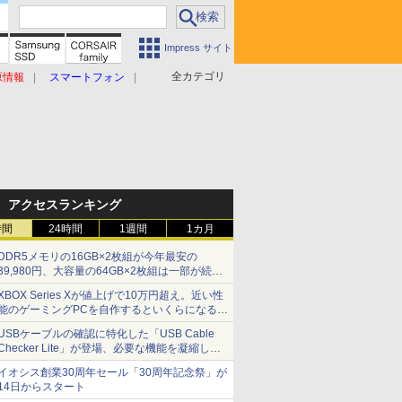
Impress サイト
全カテゴリ
原情報
スマートフォン
アクセスランキング
時間
24時間
1週間
1カ月
DDR5メモリの16GB×2枚組が今年最安の
39,980円、大容量の64GB×2枚組は一部が続騰
[8月前半のメモリ価格]
XBOX Series Xが値上げで10万円超え。近い性
能のゲーミングPCを自作するといくらになる？
【石田賀津男の『酒の肴にPCゲーム』】
USBケーブルの確認に特化した「USB Cable
Checker Lite」が登場、必要な機能を凝縮しコ
ンパクトに 7日発売
イオシス創業30周年セール「30周年記念祭」が
14日からスタート