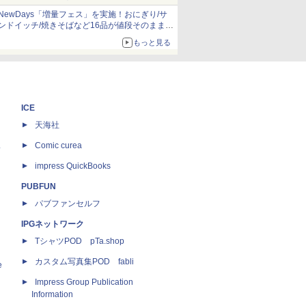
NewDays「増量フェス」を実施！おにぎり/サ
ンドイッチ/焼きそばなど16品が値段そのままで
ボリュームアップ
もっと見る
ICE
天海社
ス
Comic curea
impress QuickBooks
PUBFUN
パブファンセルフ
IPGネットワーク
TシャツPOD pTa.shop
カスタム写真集POD fabli
e
Impress Group Publication
Information