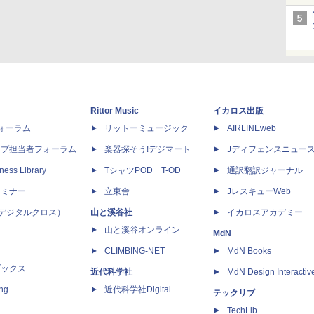
Rittor Music
イカロス出版
dフォーラム
リットーミュージック
AIRLINEweb
ップ担当者フォーラム
楽器探そう!デジマート
Jディフェンスニュー
ness Library
TシャツPOD T-OD
通訳翻訳ジャーナル
セミナー
立東舎
JレスキューWeb
 X（デジタルクロス）
山と溪谷社
イカロスアカデミー
山と溪谷オンライン
MdN
CLIMBING-NET
MdN Books
ブックス
近代科学社
MdN Design Interactiv
ing
近代科学社Digital
テックリブ
TechLib