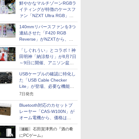
鮮やかなマルチゾーンRGBラ
イティングが特徴のケースフ
ァン「NZXT Ultra RGB」が
発売、計8製品
140mmリバースファンを3つ
連結させた「F420 RGB
Reverse」がNZXTから、単
一フレーム採用
「しぐれうい」とコラボ！神
田明神「納涼祭り」が8月7日
～9日に開催、アニソン盆踊
りや屋台グルメなどもあり
USBケーブルの確認に特化し
た「USB Cable Checker
Lite」が登場、必要な機能を
凝縮しコンパクトに
7日発売
Bluetooth対応のカセットプ
レーヤー「CAS-W100N」が
オーム電機から、価格は
5,940円
石田賀津男の『酒の肴
連載
にPCゲーム』