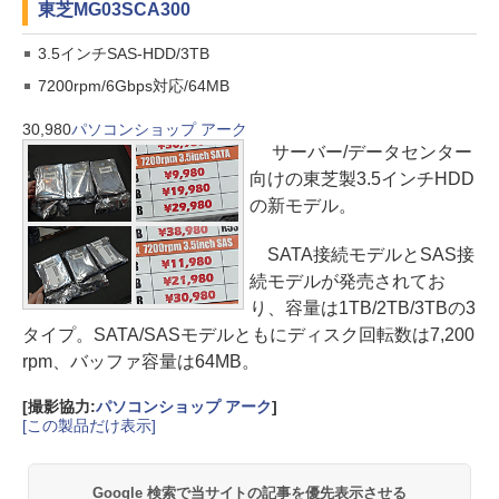
東芝
MG03SCA300
3.5インチSAS-HDD/3TB
7200rpm/6Gbps対応/64MB
30,980
パソコンショップ アーク
サーバー/データセンター
向けの東芝製3.5インチHDD
の新モデル。
SATA接続モデルとSAS接
続モデルが発売されてお
り、容量は1TB/2TB/3TBの3
タイプ。SATA/SASモデルともにディスク回転数は7,200
rpm、バッファ容量は64MB。
[撮影協力:
パソコンショップ アーク
]
[この製品だけ表示]
Google 検索で当サイトの記事を優先表示させる