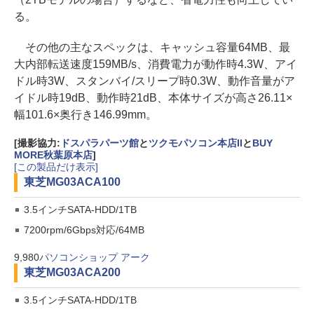
る。
その他の主なスペックは、キャッシュ容量64MB、最
大内部転送速度159MB/s、消費電力が動作時4.3W、アイ
ドル時3W、スタンバイ/スリープ時0.3W、動作音量がア
イドル時19dB、動作時21dB、本体サイズが高さ26.11×
幅101.6×奥行き146.99mm。
[撮影協力:
ドスパラパーツ館
と
ツクモパソコン本店II
と
BUY
MORE秋葉原本店
]
[この製品だけ表示]
東芝
MG03ACA100
3.5インチSATA-HDD/1TB
7200rpm/6Gbps対応/64MB
9,980
パソコンショップ アーク
東芝
MG03ACA200
3.5インチSATA-HDD/1TB