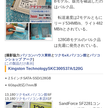
Bモデル。販売を確認したの
はバルク品。
転送速度は2モデルともに
リード534MB/s、ライト482
MB/sとされている。
128GBモデルのバルク品
は先週に発売されている。
[撮影協力:
パソコンハウス東映
と
ツクモeX.パソコン館
と
パソコ
ンショップ アーク
]
[この製品だけ表示]
Kingston Technology
SKC300S37A/120G
2.5インチSATA-SSD/128GB
6Gbps対応/7mm厚
13,180
ツクモeX.パソコン館
6F
13,180
ツクモパソコン本店II
1F
SandForce SF2281コン