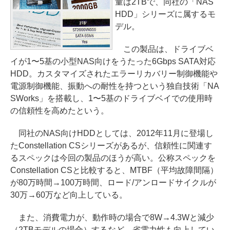
量は2TBで、同社の「NAS
HDD」シリーズに属するモ
デル。
この製品は、ドライブベ
イが1〜5基の小型NAS向けをうたった6Gbps SATA対応
HDD。カスタマイズされたエラーリカバリー制御機能や
電源制御機能、振動への耐性を持つという独自技術「NA
SWorks」を搭載し、1〜5基のドライブベイでの使用時
の信頼性を高めたという。
同社のNAS向けHDDとしては、2012年11月に登場し
たConstellation CSシリーズがあるが、信頼性に関連す
るスペックは今回の製品のほうが高い。公称スペックを
Constellation CSと比較すると、MTBF（平均故障間隔）
が80万時間→100万時間、ロード/アンロードサイクルが
30万→60万など向上している。
また、消費電力が、動作時の場合で8W→4.3Wと減少
（2TBモデルの場合）するなど、省電力性も向上してい