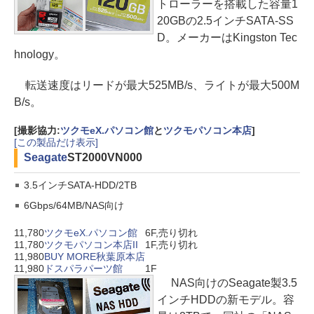
トローラーを搭載した容量1
20GBの2.5インチSATA-SS
D。メーカーはKingston Tec
hnology。
転送速度はリードが最大525MB/s、ライトが最大500M
B/s。
[撮影協力:
ツクモeX.パソコン館
と
ツクモパソコン本店
]
[この製品だけ表示]
Seagate
ST2000VN000
3.5インチSATA-HDD/2TB
6Gbps/64MB/NAS向け
11,780
ツクモeX.パソコン館
6F,売り切れ
11,780
ツクモパソコン本店II
1F,売り切れ
11,980
BUY MORE秋葉原本店
11,980
ドスパラパーツ館
1F
NAS向けのSeagate製3.5
インチHDDの新モデル。容