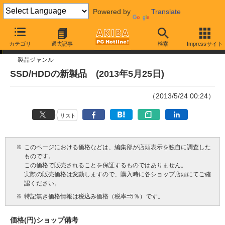
Powered by
Translate
今週見つけた新製品
カテゴリ
過去記事
検索
Impressサイト
製品ジャンル
SSD/HDDの新製品 (2013年5月25日)
（2013/5/24 00:24）
リスト
※
このページにおける価格などは、編集部が店頭表示を独自に調査した
ものです。
この価格で販売されることを保証するものではありません。
実際の販売価格は変動しますので、購入時に各ショップ店頭にてご確
認ください。
※
特記無き価格情報は税込み価格（税率=5％）です。
価格(円)
ショップ
備考