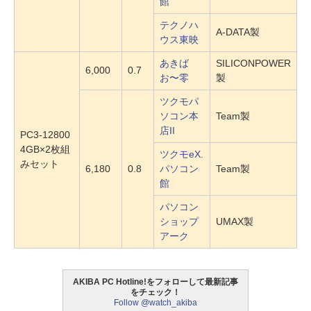
館
テクノハ
A-DATA製
ウス東映
あきば
SILICONPOWER
6,000
0.7
お〜零
製
ツクモパ
ソコン本
Team製
店II
PC3-12800
4GB×2枚組
ツクモeX.
みセット
6,180
0.8
パソコン
Team製
館
パソコン
ショップ
UMAX製
アーク
AKIBA PC Hotline!をフォローして最新記事
をチェック！
Follow @watch_akiba