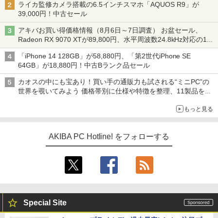
ライカ監修カメラ搭載の6.5インチスマホ「AQUOS R9」が
39,000円！中古セール
アキバお買い得価格情報（8月6日～7日調査） お盆セール、
Radeon RX 9070 XTが89,800円、水平周波数24.8kHz対応の17
型モニターが9,801円、暑さ指数連動セール ほか
「iPhone 14 128GB」が58,880円、「第2世代iPhone SE
64GB」が18,880円！中古Bランク品セール
カオスの中にも宝あり！買い手の通販力も試される“ミニPC”の
世界を覗いてみよう 価格帯別に仕様や特徴を整理、11製品をピ
ックアップ text by 石川 ひさよし
もっと見る
AKIBA PC Hotline! をフォローする
Special Site