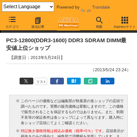
Powered by
Translate
相場調査
カテゴリ
過去記事
検索
Impressサイト
PC3-12800(DDR3-1600) DDR3 SDRAM DIMM最
安値上位ショップ
【調査日：2013年5月24日】
（2013/5/24 23:24）
リスト
※
このページの価格などは編集部が秋葉原の各ショップの店頭で
調べたものです。実際の販売価格は変動しますので、この価格
で販売されることを保証するものではありません。また、初期
不良等の保証条件は各ショップによって異なります。購入時に
各ショップ店頭にてよくご確認ください。
※
特記無き価格情報は税込み価格（税率=5％）です
。店頭表示が
税抜きのみの場合は、編集部で消費税を加算しています。ま