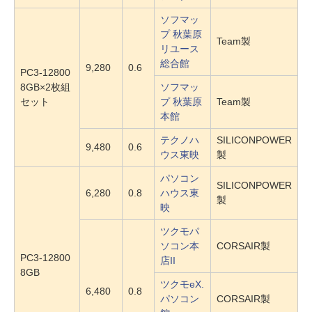
ソフマッ
プ 秋葉原
Team製
リユース
総合館
9,280
0.6
PC3-12800
8GB×2枚組
ソフマッ
セット
プ 秋葉原
Team製
本館
テクノハ
SILICONPOWER
9,480
0.6
ウス東映
製
パソコン
SILICONPOWER
6,280
0.8
ハウス東
製
映
ツクモパ
ソコン本
CORSAIR製
PC3-12800
店II
8GB
ツクモeX.
6,480
0.8
パソコン
CORSAIR製