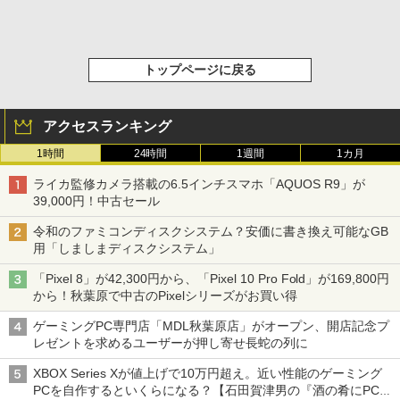
トップページに戻る
アクセスランキング
1時間
24時間
1週間
1カ月
ライカ監修カメラ搭載の6.5インチスマホ「AQUOS R9」が
39,000円！中古セール
令和のファミコンディスクシステム？安価に書き換え可能なGB
用「しましまディスクシステム」
「Pixel 8」が42,300円から、「Pixel 10 Pro Fold」が169,800円
から！秋葉原で中古のPixelシリーズがお買い得
ゲーミングPC専門店「MDL秋葉原店」がオープン、開店記念プ
レゼントを求めるユーザーが押し寄せ長蛇の列に
XBOX Series Xが値上げで10万円超え。近い性能のゲーミング
PCを自作するといくらになる？【石田賀津男の『酒の肴にPCゲ