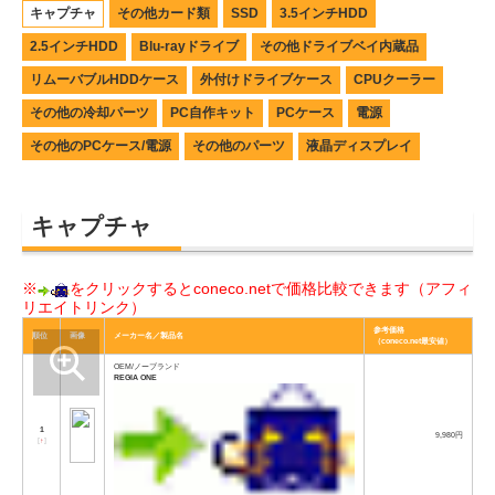
キャプチャ
その他カード類
SSD
3.5インチHDD
2.5インチHDD
Blu-rayドライブ
その他ドライブベイ内蔵品
リムーバブルHDDケース
外付けドライブケース
CPUクーラー
その他の冷却パーツ
PC自作キット
PCケース
電源
その他のPCケース/電源
その他のパーツ
液晶ディスプレイ
キャプチャ
※
をクリックするとconeco.netで価格比較できます（アフィ
リエイトリンク）
参考価格
順位
画像
メーカー名／製品名
（coneco.net最安値）
OEM/ノーブランド
REGIA ONE
1
9,980円
[
↑
]