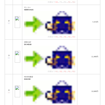
[先週まで:
1位
→7位→8位→
3位
→
3位
]
サンコー
HDMVC4UC
2
7,472円
[
↓
]
[先週まで:
2位
→
2位
→
1位
→
1位
→
1位
]
DRECAP
DC-HD1B
3
11,480円
[
↓
]
[先週まで:
3位
→
1位
→
2位
→
2位
→
2位
]
KEIAN/恵安
KHU338
4
12,680円
[
↑
]