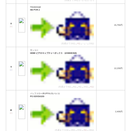
[先週まで:18位→−→7位→−→−]
Hauppauge
HD PVR 2
8
15,755円
[
↑
]
[先週まで:16位→
4位
→−→−→13位]
サンコー
HDMI ビデオキャプチャーボックス (USBHD368)
9
12,230円
[
↓
]
[先週まで:6位→8位→9位→16位→
4位
]
バッファロー/BUFFALO(メルコ)
PC-SDVD/U2G
10
2,405円
[
↑
]
[先週まで:11位→18位→20位→
4位
→18位]