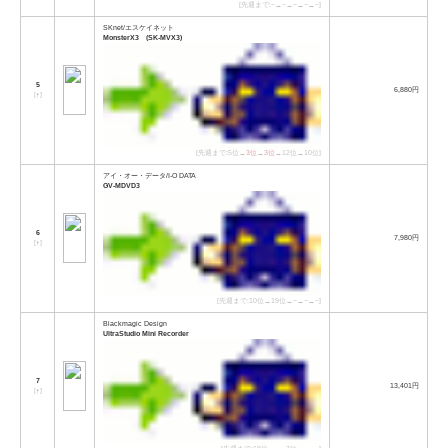
[先週まで:−→−→−→−→−]
SKnet/エスケイネット
MonsterX3 (SK-MVX3)
5
6,880円
[
↑
]
[先週まで:5位→
3位
→
3位
→12位→10位]
アイ・オー・データ/I-O DATA
GV-MDVD3
6
7,980円
[
↑
]
[先週まで:10位→19位→−→−→−]
Blackmagic Design
UltraStudio Mini Recorder
7
13,401円
[
↑
]