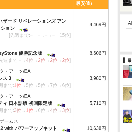
最安値）
ハザード リベレーションズ アン
A
4,469円
ィション
[先週まで:−→−→−→−→15位]
zyStone 優勝記念版
8,606円
[先週まで:−→
4位
→
2位
→
2位
→
2位
]
最
ク・アーツ/EA
ス 3
3,980円
週まで:
1位
→5位→5位→7位→6位]
ク・アーツ/EA
ティ 日本語版 初回限定版
5,710円
週まで:
3位
→
1位
→6位→
4位
→
3位
]
ゲームス
2 with パワーアップキット
10,638円