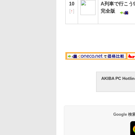
10
A列車で行こう9 
[
↑
]
完全版
AKIBA PC H
Google