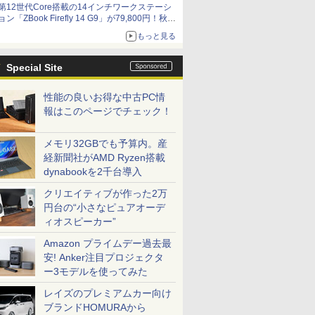
第12世代Core搭載の14インチワークステーシ
ョン「ZBook Firefly 14 G9」が79,800円！秋葉
原で中古PCセール
もっと見る
Special Site
性能の良いお得な中古PC情
報はこのページでチェック！
メモリ32GBでも予算内。産
経新聞社がAMD Ryzen搭載
dynabookを2千台導入
クリエイティブが作った2万
円台の“小さなピュアオーデ
ィオスピーカー”
Amazon プライムデー過去最
安! Anker注目プロジェクタ
ー3モデルを使ってみた
レイズのプレミアムカー向け
ブランドHOMURAから