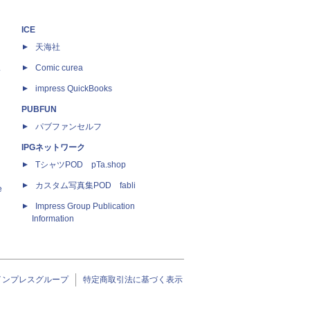
ICE
天海社
ス
Comic curea
impress QuickBooks
PUBFUN
パブファンセルフ
IPGネットワーク
TシャツPOD pTa.shop
カスタム写真集POD fabli
e
Impress Group Publication
Information
インプレスグループ
特定商取引法に基づく表示