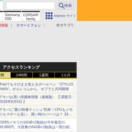
Impress サイト
全カテゴリ
原情報
スマートフォン
アクセスランキング
時間
24時間
1週間
1カ月
iPadでもそのまま使えるボールペン「STYLUS
2WAY」がエレコムから、ゼブラと共同開発
アキバお買い得価格情報（速報版） 【 調査日：
2026年8月6日 】
アキバに“夏の特価ラッシュ”到来！CPUもメモ
リもマザーも安い、買い時のパーツは？【8月7
日(金)22時配信】
DDR5メモリの16GB×2枚組が今年最安の
39,980円、大容量の64GB×2枚組は一部が続騰
[8月前半のメモリ価格]