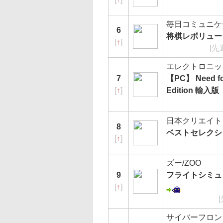
毎日コミュニケ
6
将棋レボリュー
[
↑
]
[先
エレクトロニッ
7
【PC】 Need for
[
↑
]
Edition 輸入版
日本クリエイト
8
ベストセレクショ
[
↑
]
ズー/ZOO
9
フライトシミュレ
[
↑
]
サイバーフロン