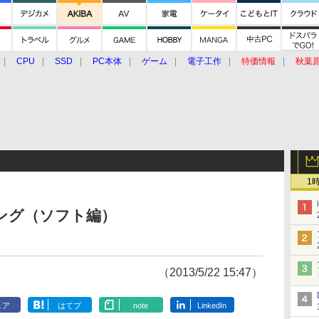
CPU
SSD
PC本体
ゲーム
電子工作
特価情報
秋葉
グルメ
イベント
価格動向
1
ンキング（ソフト編）
（2013/5/22 15:47）
ェア
はてブ
note
LinkedIn