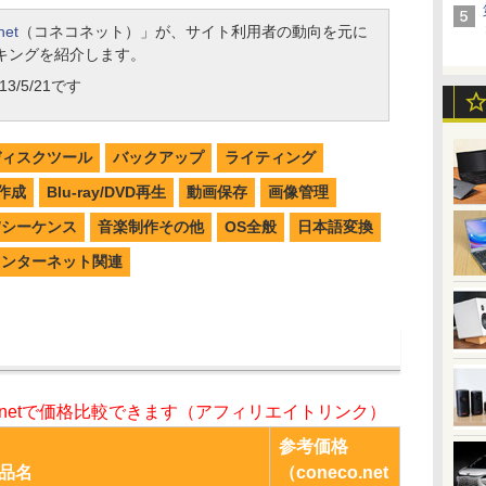
net
（コネコネット）」が、サイト利用者の動向を元に
キングを紹介します。
3/5/21です
ディスクツール
バックアップ
ライティング
作成
Blu-ray/DVD再生
動画保存
画像管理
W/シーケンス
音楽制作その他
OS全般
日本語変換
インターネット関連
o.netで価格比較できます（アフィリエイトリンク）
参考価格
品名
（coneco.net