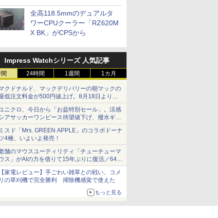
プに5インチ液晶搭載
全高118.5mmのデュアルタ
ワーCPUクーラー「RZ620M
X BK」がCPSから
Impress Watchシリーズ 人気記事
時間
24時間
1週間
1カ月
マクドナルド、マックデリバリーの朝マックの
最低注文料金が500円値上げ。8月18日より
1,500円から受付
ユニクロ、今日から「お盆特別セール」。涼感
シアサッカーワンピース待望値下げ、撥水ギア
ショーツは1990円に
ミスド「Mrs. GREEN APPLE」のコラボドーナ
ツ4種、いよいよ発売！
老舗のマウスユーティリティ「チューチューマ
ウス」がAIの力を借りて15年ぶりに復活／64bit
化、Windows 10/11、「Chrome」も走り回
【家電レビュー】手ごわい雑草との戦い、コメ
る。復活記念で2026年末まで500円
リの草刈機で完全勝利 掃除機感覚で使えた
もっと見る