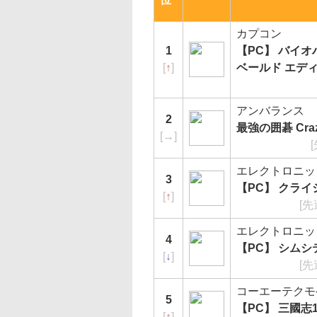
カプコン
1
【PC】 バイオ
[
↑
]
ベールド エデ
アンバランス
2
最強の囲碁 Cra
[
→
]
エレクトロニッ
3
【PC】 クライシ
[
↑
]
[先
エレクトロニッ
4
【PC】 シムシ
[
↓
]
[先
コーエーテクモ
5
【PC】 三國志1
[
↑
]