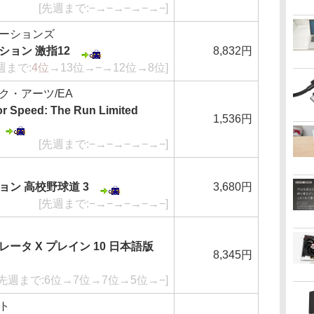
[先週まで:−→−→−→−→−]
ーションズ
ション 激指12
8,832円
週まで:
4位
→13位→−→12位→8位]
ク・アーツ/EA
 Speed: The Run Limited
1,536円
[先週まで:−→−→−→−→−]
ン 高校野球道 3
3,680円
[先週まで:−→−→−→−→−]
ータ X プレイン 10 日本語版
8,345円
[先週まで:6位→7位→7位→5位→−]
ト