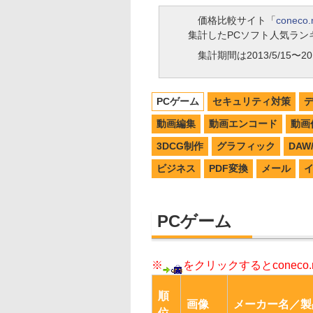
価格比較サイト「
coneco.
集計したPCソフト人気ラン
集計期間は2013/5/15〜201
PCゲーム
セキュリティ対策
動画編集
動画エンコード
動画
3DCG制作
グラフィック
DA
ビジネス
PDF変換
メール
PCゲーム
※
をクリックするとconec
順
画像
メーカー名／製
位