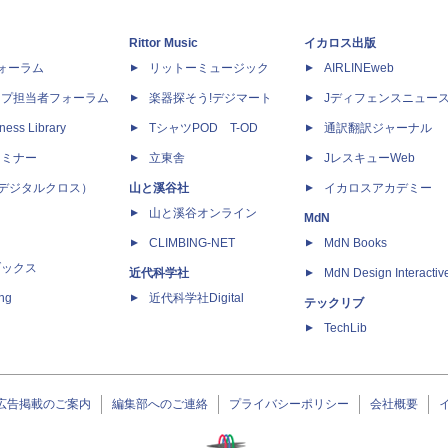
Rittor Music
イカロス出版
dフォーラム
リットーミュージック
AIRLINEweb
ップ担当者フォーラム
楽器探そう!デジマート
Jディフェンスニュー
ness Library
TシャツPOD T-OD
通訳翻訳ジャーナル
セミナー
立東舎
JレスキューWeb
 X（デジタルクロス）
山と溪谷社
イカロスアカデミー
山と溪谷オンライン
MdN
CLIMBING-NET
MdN Books
ブックス
近代科学社
MdN Design Interactiv
ing
近代科学社Digital
テックリブ
TechLib
広告掲載のご案内
編集部へのご連絡
プライバシーポリシー
会社概要