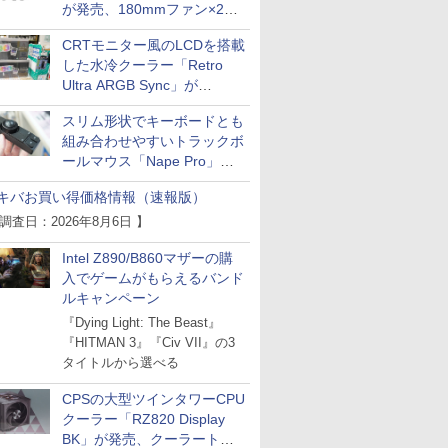
が発売、180mmファン×2搭
載
CRTモニター風のLCDを搭載
した水冷クーラー「Retro
Ultra ARGB Sync」が
Thermaltakeから
スリム形状でキーボードとも
組み合わせやすいトラックボ
ールマウス「Nape Pro」が
Keychronから
キバお買い得価格情報（速報版）
 調査日：2026年8月6日 】
Intel Z890/B860マザーの購
入でゲームがもらえるバンド
ルキャンペーン
『Dying Light: The Beast』
『HITMAN 3』『Civ VII』の3
タイトルから選べる
CPSの大型ツインタワーCPU
クーラー「RZ820 Display
BK」が発売、クーラートッ