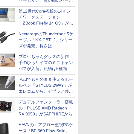
ザーも安い、買い時のパーツ
は？【8月7日(金)22時配信】
第12世代Core搭載の14イン
チワークステーション
「ZBook Firefly 14 G9」が
79,800円！秋葉原で中古PC
NextorageのThunderbolt 5ケ
セール
ーブル「NX-CBT12」シリー
ズが発売、長さは
30cm/50cm/1mの3種類
プロ生ちゃんグッズの新作、
手のひらサイズのミニキャン
バスが入荷。絵柄は5種類
iPadでもそのまま使えるボー
ルペン「STYLUS 2WAY」が
エレコムから、ゼブラと共同
開発
デュアルファンクーラー搭載
の「PULSE AMD Radeon
RX 9050」がSAPPHIREから
HAVNのエアフロー重視PCケ
ース「BF 360 Flow Solid」