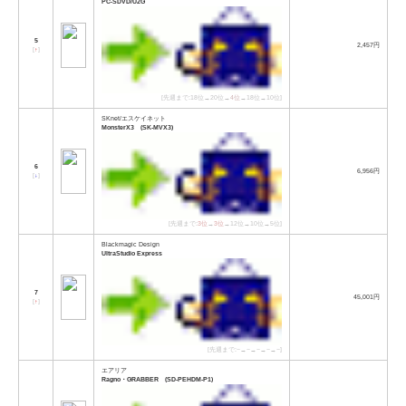
PC-SDVD/U2G
5
2,457円
[
↑
]
[先週まで:18位→20位→
4位
→18位→10位]
SKnet/エスケイネット
MonsterX3 (SK-MVX3)
6
6,956円
[
↓
]
[先週まで:
3位
→
3位
→12位→10位→5位]
Blackmagic Design
UltraStudio Express
7
45,001円
[
↑
]
[先週まで:−→−→−→−→−]
エアリア
Ragno・GRABBER (SD-PEHDM-P1)