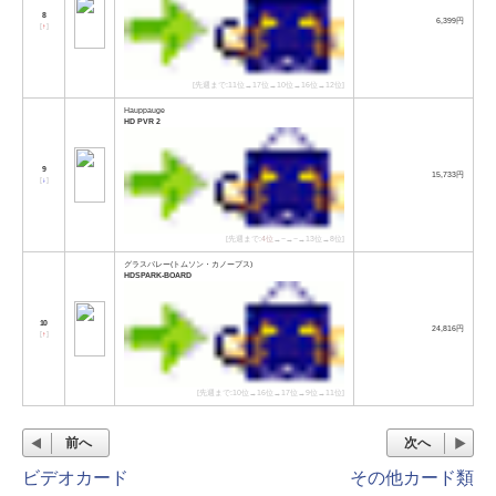
8
6,399円
[
↑
]
[先週まで:11位→17位→10位→16位→12位]
Hauppauge
HD PVR 2
9
15,733円
[
↓
]
[先週まで:
4位
→−→−→13位→8位]
グラスバレー(トムソン・カノープス)
HDSPARK-BOARD
10
24,816円
[
↑
]
[先週まで:10位→16位→17位→9位→11位]
前へ
次へ
ビデオカード
その他カード類