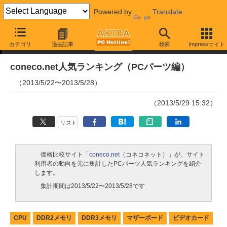
Powered by
Translate
ランキング
カテゴリ
過去記事
検索
Impressサイト
coneco.net人気ランキング（PCパーツ編）
（2013/5/22〜2013/5/28）
（2013/5/29 15:32）
リスト
価格比較サイト「
coneco.net
（コネコネット）」が、サイト
利用者の動向を元に集計したPCパーツ人気ランキングを紹介
します。
集計期間は2013/5/22〜2013/5/28です
CPU
DDR2メモリ
DDR3メモリ
マザーボード
ビデオカード