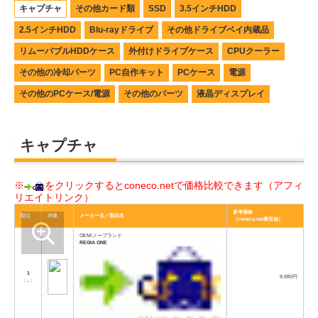
キャプチャ
その他カード類
SSD
3.5インチHDD
2.5インチHDD
Blu-rayドライブ
その他ドライブベイ内蔵品
リムーバブルHDDケース
外付けドライブケース
CPUクーラー
その他の冷却パーツ
PC自作キット
PCケース
電源
その他のPCケース/電源
その他のパーツ
液晶ディスプレイ
キャプチャ
※
をクリックするとconeco.netで価格比較できます（アフィ
リエイトリンク）
参考価格
順位
画像
メーカー名／製品名
（coneco.net最安値）
OEM/ノーブランド
REGIA ONE
1
9,980円
[
→
]
[先週まで:7位→8位→
3位
→
3位
→
1位
]