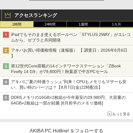
アクセスランキング
1時間
24時間
1週間
1カ月
iPadでもそのまま使えるボールペン「STYLUS 2WAY」がエレコ
ムから、ゼブラと共同開発
アキバお買い得価格情報（速報版） 【 調査日：2026年8月6日
】
第12世代Core搭載の14インチワークステーション「ZBook
Firefly 14 G9」が79,800円！秋葉原で中古PCセール
アキバに“夏の特価ラッシュ”到来！CPUもメモリもマザーも安
い、買い時のパーツは？【8月7日(金)22時配信】
DDR5メモリの16GB×2枚組が今年最安の39,980円、大容量の
64GB×2枚組は一部が続騰 [8月前半のメモリ価格]
もっと見る
AKIBA PC Hotline! をフォローする