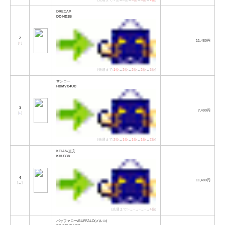
DRECAP
DC-HD1B
2
11,480円
[
↑
]
[先週まで:
1位
→
2位
→
2位
→
2位
→
3位
]
サンコー
HDMVC4UC
3
7,490円
[
↓
]
[先週まで:
2位
→
1位
→
1位
→
1位
→
2位
]
KEIAN/恵安
KHU338
4
11,480円
[
→
]
[先週まで:−→−→−→−→
4位
]
バッファロー/BUFFALO(メルコ)