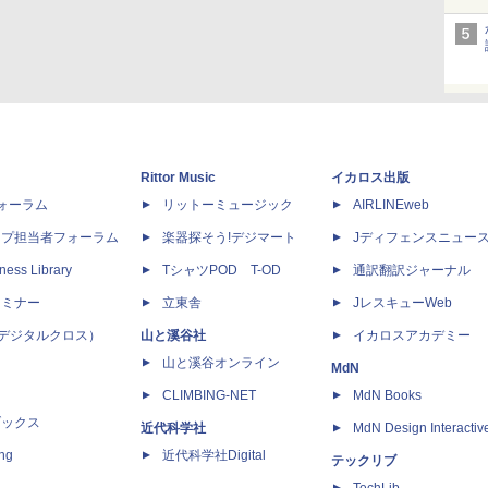
Rittor Music
イカロス出版
dフォーラム
リットーミュージック
AIRLINEweb
ップ担当者フォーラム
楽器探そう!デジマート
Jディフェンスニュー
ness Library
TシャツPOD T-OD
通訳翻訳ジャーナル
セミナー
立東舎
JレスキューWeb
 X（デジタルクロス）
山と溪谷社
イカロスアカデミー
山と溪谷オンライン
MdN
CLIMBING-NET
MdN Books
ブックス
近代科学社
MdN Design Interactiv
ing
近代科学社Digital
テックリブ