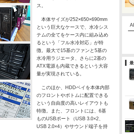
ス。
本体サイズが252×650×690mm
A
という巨大なケースで、水冷シス
テムの全てをケース内に組み込め
るという「フル水冷対応」が特
徴。最大で15基のファンと5基の
水冷用ラジエータ、さらに2基の
最
ATX電源も内蔵できるという大容
量が実現されている。
このほか、HDDベイを本体内部
のフロントやボトムに配置できる
という自由度の高いレイアウトも
特徴。また、フロントには、6基
ものUSBポート（USB 3.0×2、
USB 2.0×4）やサウンド端子を持