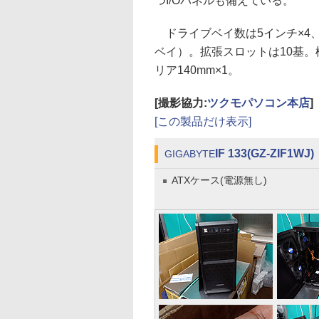
つI/Oパネルも備えている。
ドライブベイ数は5インチ×4、2
ベイ）。拡張スロットは10基。
リア140mm×1。
[撮影協力:
ツクモパソコン本店
]
[この製品だけ表示]
IF 133(GZ-ZIF1WJ)
GIGABYTE
ATXケース(電源無し)