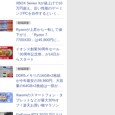
XBOX Series Xが値上げで10
万円超え。近い性能のゲーミ
ングPCを自作するといくら
になる？
相場調査
Ryzenが上昇から一転して値
下がり、「Ryzen 7
7700X3D」は45,800円に急
落し「Ryzen 7 7800X3D」
イオシス創業30周年セール
との価格逆転解消 [8月前半の
「30周年記念祭」が14日か
CPU価格]
らスタート
相場調査
DDR5メモリの16GB×2枚組
が今年最安の39,980円、大容
量の64GB×2枚組は一部が続
騰 [8月前半のメモリ価格]
Xiaomiのスマートフォン・タ
ブレットなどが最大30%オ
フ！楽天お買い物マラソン
GeForce RTX 5070 Ti以上は