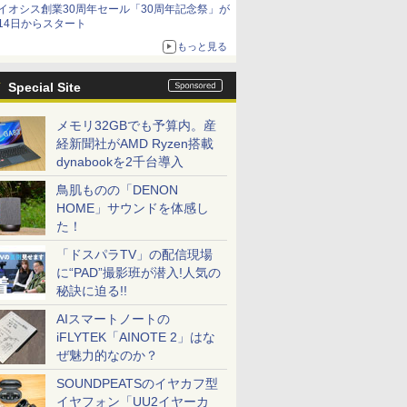
イオシス創業30周年セール「30周年記念祭」が
価格]
14日からスタート
もっと見る
Special Site
メモリ32GBでも予算内。産
経新聞社がAMD Ryzen搭載
dynabookを2千台導入
鳥肌ものの「DENON
HOME」サウンドを体感し
た！
「ドスパラTV」の配信現場
に“PAD”撮影班が潜入!人気の
秘訣に迫る!!
AIスマートノートの
iFLYTEK「AINOTE 2」はな
ぜ魅力的なのか？
SOUNDPEATSのイヤカフ型
イヤフォン「UU2イヤーカ