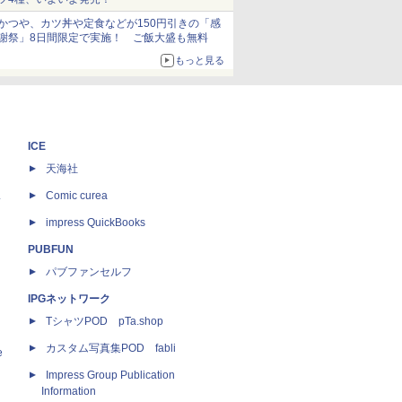
かつや、カツ丼や定食などが150円引きの「感
謝祭」8日間限定で実施！ ご飯大盛も無料
もっと見る
ICE
天海社
ス
Comic curea
impress QuickBooks
PUBFUN
パブファンセルフ
IPGネットワーク
TシャツPOD pTa.shop
カスタム写真集POD fabli
e
Impress Group Publication
Information