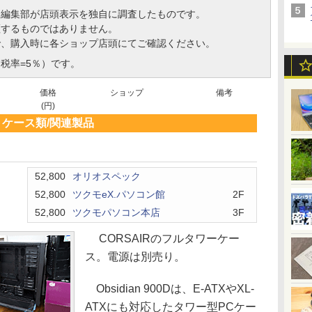
、編集部が店頭表示を独自に調査したものです。
証するものではありません。
で、購入時に各ショップ店頭にてご確認ください。
税率=5％）です。
価格
ショップ
備考
(円)
ケース類/関連製品
52,800
オリオスペック
52,800
ツクモeX.パソコン館
2F
52,800
ツクモパソコン本店
3F
CORSAIRのフルタワーケー
ス。電源は別売り。
Obsidian 900Dは、E-ATXやXL-
ATXにも対応したタワー型PCケー