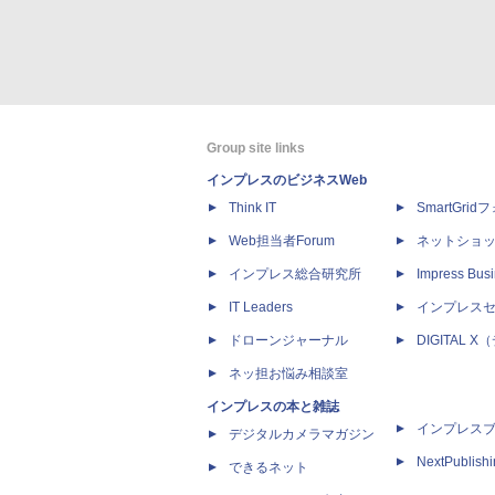
Group site links
インプレスのビジネスWeb
Think IT
SmartGri
Web担当者Forum
ネットショ
インプレス総合研究所
Impress Busi
IT Leaders
インプレス
ドローンジャーナル
DIGITAL
ネッ担お悩み相談室
インプレスの本と雑誌
インプレス
デジタルカメラマガジン
NextPublish
できるネット