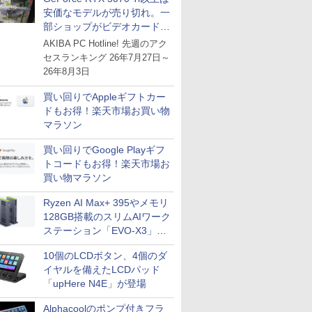
安価なモデルが売り切れ。一
部ショップがビデオカードの
購入制限を実施したニュース
AKIBA PC Hotline! 先週のアク
が注目を集める
セスランキング 26年7月27日～
26年8月3日
買い回りでAppleギフトカー
ドもお得！楽天市場お買い物
マラソン
買い回りでGoogle Playギフ
トコードもお得！楽天市場お
買い物マラソン
Ryzen AI Max+ 395やメモリ
128GB搭載のスリムAIワーク
ステーション「EVO-X3」が
GMKtecから
10個のLCDボタン、4個のダ
イヤルを備えたLCDパッド
「upHere N4E」が登場
Alphacoolのポンプ付きフラ