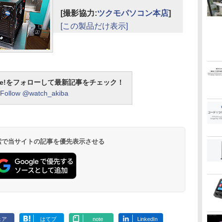
[撮影協力:
ツクモパソコン本店
]
[この製品だけ表示]
otline!をフォローして最新記事をチェック！
Follow @watch_akiba
 検索で当サイトの記事を優先表示させる
ェア
はてブ
note
LinkedIn