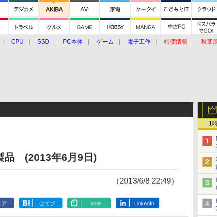
CPU
SSD
PC本体
ゲーム
電子工作
特価情報
秋葉
グルメ
イベント
価格動向
1
 (2013年6月9日)
（2013/6/8 22:49）
ェア
はてブ
note
LinkedIn