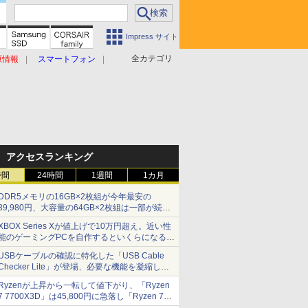
Impress サイト
全カテゴリ
原情報
スマートフォン
アクセスランキング
時間
24時間
1週間
1カ月
DDR5メモリの16GB×2枚組が今年最安の
39,980円、大容量の64GB×2枚組は一部が続騰
[8月前半のメモリ価格]
XBOX Series Xが値上げで10万円超え。近い性
能のゲーミングPCを自作するといくらになる？
【石田賀津男の『酒の肴にPCゲーム』】
USBケーブルの確認に特化した「USB Cable
Checker Lite」が登場、必要な機能を凝縮しコ
ンパクトに 7日発売
Ryzenが上昇から一転して値下がり、「Ryzen
7 7700X3D」は45,800円に急落し「Ryzen 7
7800X3D」との価格逆転解消 [8月前半のCPU