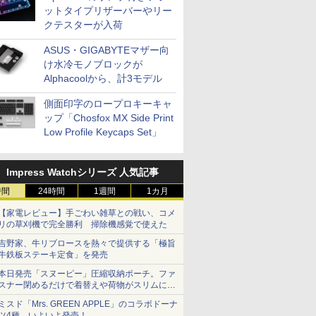
ットタイプリザーバーやリー
クテスターが入荷
ASUS・GIGABYTEマザー向
け水冷モノブロックが
Alphacoolから、計3モデル
側面印字のロープロキーキャ
ップ「Chosfox MX Side Print
Low Profile Keycaps Set」
Impress Watchシリーズ 人気記事
時間
24時間
1週間
1カ月
【家電レビュー】手ごわい雑草との戦い、コメ
リの草刈機で完全勝利 掃除機感覚で使えた
吉野家、牛リブロースを熱々で提供する「極旨
牛鉄板ステーキ定食」を発売
本日発売「スヌーピー」圧縮収納ポーチ。ファ
スナー閉めるだけで着替えや荷物がスリムにま
とまる
ミスド「Mrs. GREEN APPLE」のコラボドーナ
ツ4種、いよいよ発売！