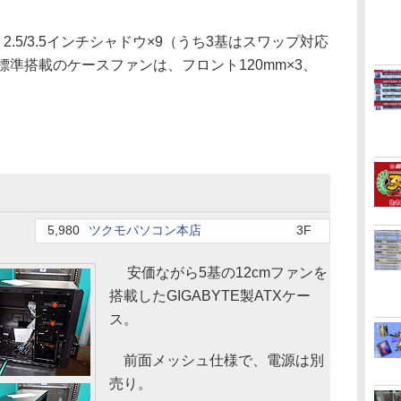
.5/3.5インチシャドウ×9（うち3基はスワップ対応
標準搭載のケースファンは、フロント120mm×3、
5,980
ツクモパソコン本店
3F
安価ながら5基の12cmファンを
搭載したGIGABYTE製ATXケー
ス。
前面メッシュ仕様で、電源は別
売り。