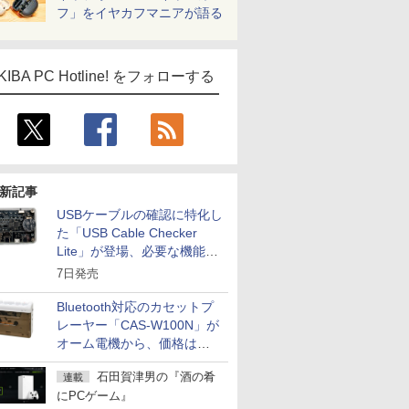
フ」をイヤカフマニアが語る
KIBA PC Hotline! をフォローする
新記事
USBケーブルの確認に特化し
た「USB Cable Checker
Lite」が登場、必要な機能を
凝縮しコンパクトに
7日発売
Bluetooth対応のカセットプ
レーヤー「CAS-W100N」が
オーム電機から、価格は
5,940円
石田賀津男の『酒の肴
連載
にPCゲーム』