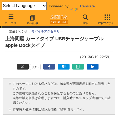
Powered by
Translate
今週見つけた新製品
カテゴリ
過去記事
検索
Impressサイト
製品ジャンル：
モバイルアクセサリー
上海問屋 カードタイプ USBチャージケーブル
apple Dockタイプ
（2013/6/19 22:59）
リスト
※
このページにおける価格などは、編集部が店頭表示を独自に調査した
ものです。
この価格で販売されることを保証するものではありません。
実際の販売価格は変動しますので、購入時に各ショップ店頭にてご確
認ください。
※
特記無き価格情報は税込み価格（税率=5％）です。