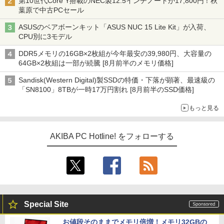
第10世代Core Y搭載のNEC製12.5インチノートが17,800円！秋
葉原で中古PCセール
ASUSのベアボーンキット「ASUS NUC 15 Lite Kit」が入荷、
CPU別に3モデル
DDR5メモリの16GB×2枚組が今年最安の39,980円、大容量の
64GB×2枚組は一部が続騰 [8月前半のメモリ価格]
Sandisk(Western Digital)製SSDの特価・下落が顕著、最速級の
「SN8100」8TBが一時17万円割れ [8月前半のSSD価格]
もっと見る
AKIBA PC Hotline! をフォローする
Special Site
お値段そのままでメモリ倍増！メモリ32GBの