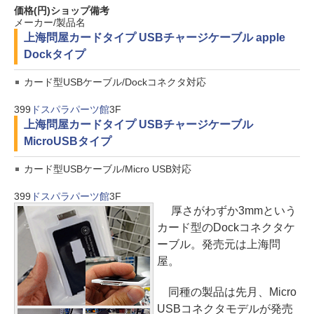
価格(円)
ショップ
備考
メーカー/製品名
上海問屋
カードタイプ USBチャージケーブル apple
Dockタイプ
カード型USBケーブル/Dockコネクタ対応
399
ドスパラパーツ館
3F
上海問屋
カードタイプ USBチャージケーブル
MicroUSBタイプ
カード型USBケーブル/Micro USB対応
399
ドスパラパーツ館
3F
厚さがわずか3mmという
カード型のDockコネクタケ
ーブル。発売元は上海問
屋。
同種の製品は先月、Micro
USBコネクタモデルが発売