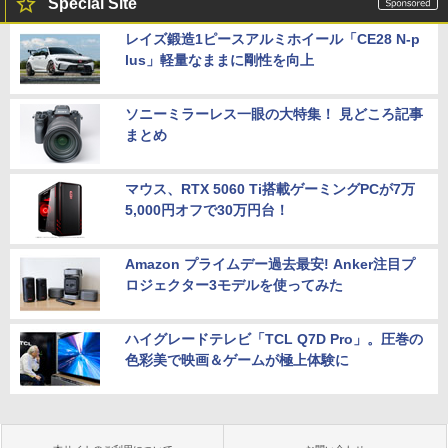
Special Site
レイズ鍛造1ピースアルミホイール「CE28 N-p
lus」軽量なままに剛性を向上
ソニーミラーレス一眼の大特集！ 見どころ記事
まとめ
マウス、RTX 5060 Ti搭載ゲーミングPCが7万
5,000円オフで30万円台！
Amazon プライムデー過去最安! Anker注目プ
ロジェクター3モデルを使ってみた
ハイグレードテレビ「TCL Q7D Pro」。圧巻の
色彩美で映画＆ゲームが極上体験に