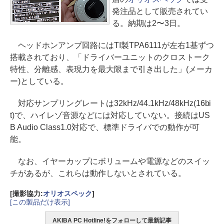
発注品として販売されてい
る。納期は2〜3日。
ヘッドホンアンプ回路にはTI製TPA6111が左右1基ずつ
搭載されており、「ドライバーユニットのクロストーク
特性、分離感、表現力を最大限まで引き出した」(メーカ
ー)としている。
対応サンプリングレートは32kHz/44.1kHz/48kHz(16bi
t)で、ハイレゾ音源などには対応していない。接続はUS
B Audio Class1.0対応で、標準ドライバでの動作が可
能。
なお、イヤーカップにボリュームや電源などのスイッ
チがあるが、これらは動作しないとされている。
[撮影協力:
オリオスペック
]
[この製品だけ表示]
AKIBA PC Hotline!をフォローして最新記事