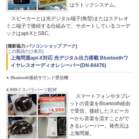
はラトックシステム。
スピーカーとは光デジタル端子(角型)またはステレオ
ミニ端子で接続する仕組みで、サポートしているコーデ
ックはapt-XとSBC。
[撮影協力:
パソコンショップ アーク
]
[この製品だけ表示]
上海問屋
apt-X対応 光デジタル出力搭載 Bluetoothワ
イヤレスオーディオレシーバー(DN-84476)
Bluetooth接続サウンド受信機
4,999
ドスパラパーツ館
3F
スマートフォンやタブレ
ットの音楽をBluetooth経由
で受信、接続したスピーカ
ーから音楽を流すことがで
きるレシーバー。発売元は
上海問屋。