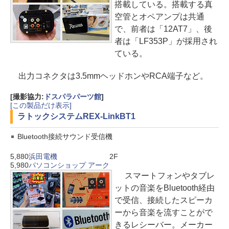
搭載している。搭載する真
空管とオペアンプは共通
で、前者は「12AT7」、後
者は「LF353P」が採用され
ている。
出力コネクタは3.5mmヘッドホンやRCA端子など。
[撮影協力:
ドスパラパーツ館
]
[この製品だけ表示]
ラトックシステム
REX-LinkBT1
Bluetooth接続サウンド受信機
5,880
浜田電機
2F
5,980
パソコンショップ アーク
スマートフォンやタブレ
ットの音楽をBluetooth経由
で受信、接続したスピーカ
ーから音楽を流すことがで
きるレシーバー。メーカー