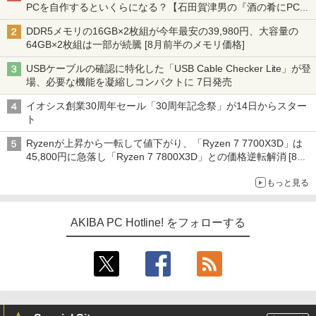
PCを自作するといくらになる？【石田賀津男の『酒の肴にPCゲ
ーム』】
DDR5メモリの16GB×2枚組が今年最安の39,980円、大容量の
64GB×2枚組は一部が続騰 [8月前半のメモリ価格]
USBケーブルの確認に特化した「USB Cable Checker Lite」が登
場、必要な機能を凝縮しコンパクトに 7日発売
イオシス創業30周年セール「30周年記念祭」が14日からスター
ト
Ryzenが上昇から一転して値下がり、「Ryzen 7 7700X3D」は
45,800円に急落し「Ryzen 7 7800X3D」との価格逆転解消 [8月
前半のCPU価格]
もっと見る
AKIBA PC Hotline! をフォローする