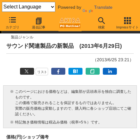
Powered by
Translate
今週見つけた新製品
カテゴリ
過去記事
検索
Impressサイト
製品ジャンル
サウンド関連製品の新製品 (2013年6月29日)
（2013/6/25 23:21）
リスト
※
このページにおける価格などは、編集部が店頭表示を独自に調査した
ものです。
この価格で販売されることを保証するものではありません。
実際の販売価格は変動しますので、購入時に各ショップ店頭にてご確
認ください。
※
特記無き価格情報は税込み価格（税率=5％）です。
価格(円)
ショップ
備考