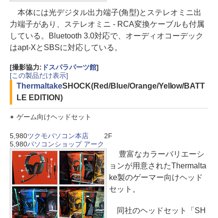
本体には光デジタル出力端子(角型)とステレオミニ出
力端子があり、ステレオミニ - RCA変換ケーブルも付属
している。Bluetooth 3.0対応で、オーディオコーデック
はapt-XとSBSに対応している。
[撮影協力:
ドスパラパーツ館
]
[この製品だけ表示]
Thermaltake
SHOCK(Red/Blue/Orange/Yellow/BATT
LE EDITION)
ゲーム向けヘッドセット
5,980
ツクモパソコン本店
2F
5,980
パソコンショップ アーク
豊富なカラーバリエーシ
ョンが用意されたThermalta
ke製のゲーマー向けヘッド
セット。
同社のヘッドセット「SH