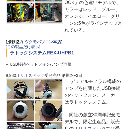
OCK」の色違いモデルで、
カラーはレッド、ブルー、
オレンジ、イエロー、グリ
ーンの5色がラインナップさ
れている。
[撮影協力:
ツクモパソコン本店
]
[この製品だけ表示]
ラトックシステム
REX-UHPB1
USB接続ヘッドフォン/アンプ内蔵
9,980
オリオスペック
受発注品,納期2〜3日
デュアルモノラル構成の
アンプを内蔵したUSB接続
のヘッドフォン。メーカー
はラトックシステム。
同社の創立30周年記念モ
デルで、限定生産品。販売
店の
オリオスペック
では受