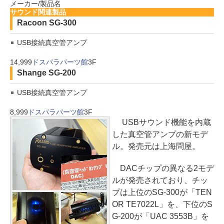
メーカー/製品名
サウンド関連製品
Racoon SG-300
USB接続真空管アンプ
14,999
ドスパラパーツ館
3F
Shange SG-200
USB接続真空管アンプ
8,999
ドスパラパーツ館
3F
USBサウンド機能を内蔵
した真空管アンプの新モデ
ル。発売元は上海問屋。
DACチップの異なる2モデ
ルが発売されており、チッ
プは上位のSG-300が「TEN
OR TE7022L」を、下位のS
G-200が「UAC 3553B」を