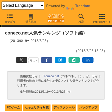
Powered by
Translate
ランキング
カテゴリ
過去記事
検索
Impressサイト
coneco.net人気ランキング（ソフト編）
（2013/6/19〜2013/6/25）
（2013/6/26 15:28）
リスト
価格比較サイト「
coneco.net
（コネコネット）」が、サイト
利用者の動向を元に集計したPCソフト人気ランキングを紹介
します。
集計期間は2013/6/19〜2013/6/25です
PCゲーム
セキュリティ対策
ディスクツール
バックアップ