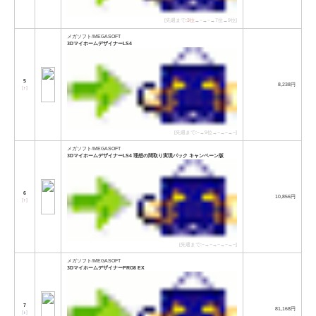
[先週まで:
3位
→−→−→7位→9位]
メガソフト/MEGASOFT
3DマイホームデザイナーLS4
5
8,238円
[
↑
]
[先週まで:−→9位→−→−→−]
メガソフト/MEGASOFT
3DマイホームデザイナーLS4 理想の間取り実現パック キャンペーン版
6
10,856円
[
↑
]
[先週まで:−→−→−→−→−]
メガソフト/MEGASOFT
3DマイホームデザイナーPRO8 EX
7
81,168円
[
↓
]