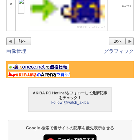
10
11,740円
[
↑
]
[先週まで:−→−→9位→−→−]
前へ
次へ
画像管理
グラフィック
AKIBA PC Hotline!をフォローして最新記事
をチェック！
Follow @watch_akiba
Google 検索で当サイトの記事を優先表示させる