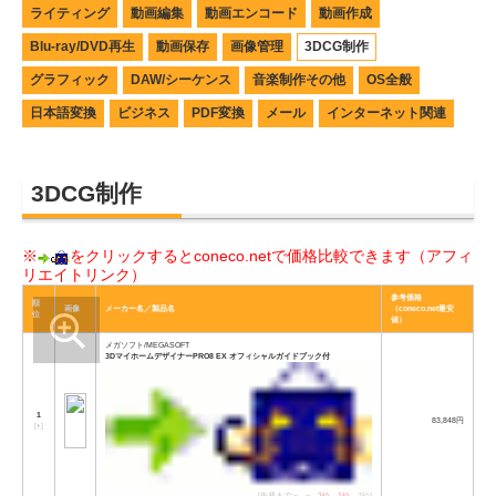
ライティング
動画編集
動画エンコード
動画作成
Blu-ray/DVD再生
動画保存
画像管理
3DCG制作
グラフィック
DAW/シーケンス
音楽制作その他
OS全般
日本語変換
ビジネス
PDF変換
メール
インターネット関連
3DCG制作
※
をクリックするとconeco.netで価格比較できます（アフィ
リエイトリンク）
参考価格
順
画像
メーカー名／製品名
（coneco.net最安
位
値）
メガソフト/MEGASOFT
3DマイホームデザイナーPRO8 EX オフィシャルガイドブック付
1
83,848円
[
↑
]
[先週まで:−→−→
2位
→
1位
→7位]