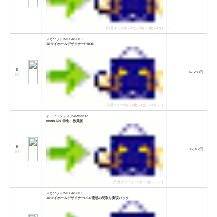
[先週まで:
2位
→
1位
→
4位
→
3位
→
1位
]
メガソフト/MEGASOFT
3DマイホームデザイナーPRO8
8
47,283円
[
↑
]
[先週まで:10位→
2位
→
1位
→13位→−]
イーフロンティア/e-frontier
modo 601 学生・教員版
9
35,012円
[
↑
]
[先週まで:7位→5位→8位→−→−]
メガソフト/MEGASOFT
3DマイホームデザイナーLS4 理想の間取り実現パック