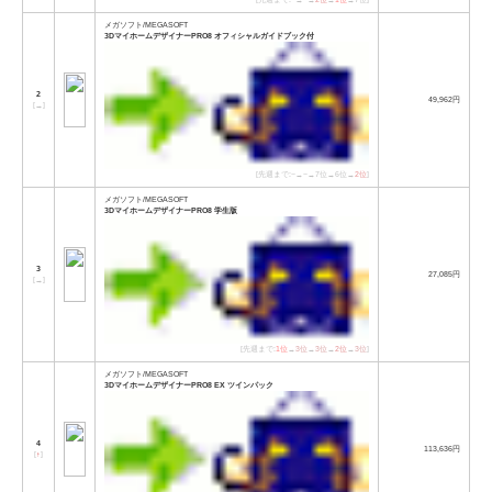
メガソフト/MEGASOFT
3DマイホームデザイナーPRO8 オフィシャルガイドブック付
2
49,962円
[
→
]
[先週まで:−→−→7位→6位→
2位
]
メガソフト/MEGASOFT
3DマイホームデザイナーPRO8 学生版
3
27,085円
[
→
]
[先週まで:
1位
→
3位
→
3位
→
2位
→
3位
]
メガソフト/MEGASOFT
3DマイホームデザイナーPRO8 EX ツインパック
4
113,636円
[
↑
]