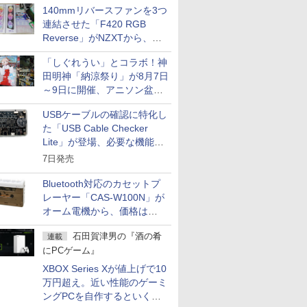
140mmリバースファンを3つ
連結させた「F420 RGB
Reverse」がNZXTから、単
一フレーム採用
「しぐれうい」とコラボ！神
田明神「納涼祭り」が8月7日
～9日に開催、アニソン盆踊
りや屋台グルメなどもあり
USBケーブルの確認に特化し
た「USB Cable Checker
Lite」が登場、必要な機能を
凝縮しコンパクトに
7日発売
Bluetooth対応のカセットプ
レーヤー「CAS-W100N」が
オーム電機から、価格は
5,940円
石田賀津男の『酒の肴
連載
にPCゲーム』
XBOX Series Xが値上げで10
万円超え。近い性能のゲーミ
ングPCを自作するといくら