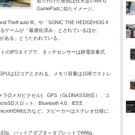
取り付けた状態は任天堂のWii U
GamePadに似たイメージ。
ft auto III」や「SONIC THE HEDGEHOG 4
を超えるゲームが「最適化済み」とされているほか、
の正式認証がある」とうたわれている。
0ドットのIPSタイプで、タッチセンサーは静電容量式
で、GPUは12コアとされる。メモリ容量は1GBでストレ
(2メガピクセル)、GPS（GLONASS対応）、コ
Dスロット、Bluetooth 4.0、IEEE
AN、microHDMI出力など。スピーカーはステレオ仕様に
2g、パッドアダプタ＋タブレットで666g。