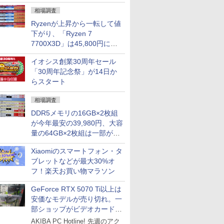
になる？
相場調査
Ryzenが上昇から一転して値
下がり、「Ryzen 7
7700X3D」は45,800円に急
落し「Ryzen 7 7800X3D」
イオシス創業30周年セール
との価格逆転解消 [8月前半の
「30周年記念祭」が14日か
CPU価格]
らスタート
相場調査
DDR5メモリの16GB×2枚組
が今年最安の39,980円、大容
量の64GB×2枚組は一部が続
騰 [8月前半のメモリ価格]
Xiaomiのスマートフォン・タ
ブレットなどが最大30%オ
フ！楽天お買い物マラソン
GeForce RTX 5070 Ti以上は
安価なモデルが売り切れ。一
部ショップがビデオカードの
購入制限を実施したニュース
AKIBA PC Hotline! 先週のアク