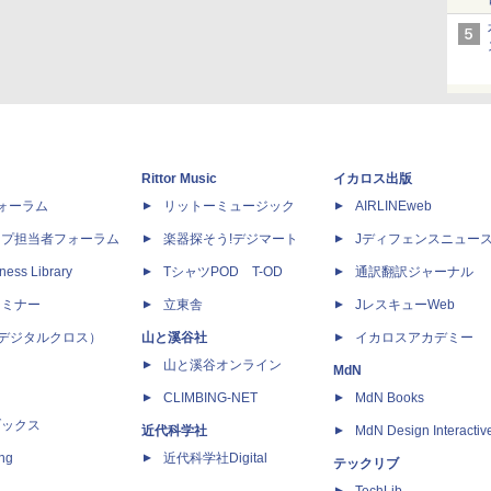
Rittor Music
イカロス出版
dフォーラム
リットーミュージック
AIRLINEweb
ップ担当者フォーラム
楽器探そう!デジマート
Jディフェンスニュー
ness Library
TシャツPOD T-OD
通訳翻訳ジャーナル
セミナー
立東舎
JレスキューWeb
 X（デジタルクロス）
山と溪谷社
イカロスアカデミー
山と溪谷オンライン
MdN
CLIMBING-NET
MdN Books
ブックス
近代科学社
MdN Design Interactiv
ing
近代科学社Digital
テックリブ