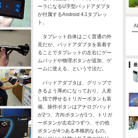
ーラになるU字型パッドアダプタ
が付属するAndroid 4.1タブレッ
ト。
A
タブレット自体はごく普通の外
見だが、パッドアダプタを装着す
ることでタブレットの左右にゲー
ムパッドや物理ボタンが追加、ゲ
最
ームに使える、という寸法だ。
パッドアダプタは、グリップで
きるよう厚めになっており、人差
し指で押せるトリガーボタンも装
備。操作ボタンはアナログパッド
が2つ、方向ボタンが1つ、トリガ
ーボタンが左右2つずつ、その他
ボタンが4つある本格的なもの。