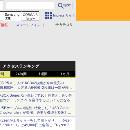
Impress サイト
全カテゴリ
原情報
スマートフォン
アクセスランキング
時間
24時間
1週間
1カ月
DDR5メモリの16GB×2枚組が今年最安の
39,980円、大容量の64GB×2枚組は一部が続騰
[8月前半のメモリ価格]
XBOX Series Xが値上げで10万円超え。近い性
能のゲーミングPCを自作するといくらになる？
【石田賀津男の『酒の肴にPCゲーム』】
USBケーブルの確認に特化した「USB Cable
Checker Lite」が登場、必要な機能を凝縮しコ
ンパクトに 7日発売
Ryzenが上昇から一転して値下がり、「Ryzen
7 7700X3D」は45,800円に急落し「Ryzen 7
7800X3D」との価格逆転解消 [8月前半のCPU