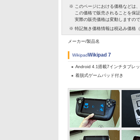
※
このページにおける価格などは
この価格で販売されることを保
実際の販売価格は変動しますの
※
特記無き価格情報は税込み価格（
メーカー/製品名
Wikipad 7
Wikipad
Android 4.1搭載7インチタブレ
着脱式ゲームパッド付き