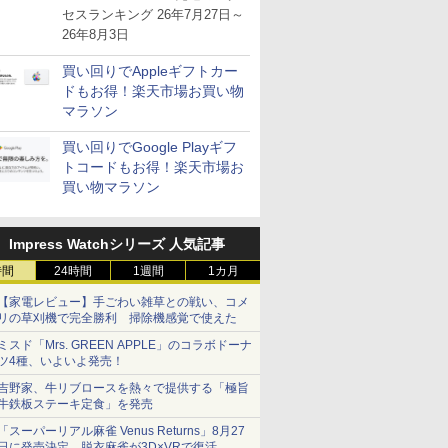
が注目を集める
セスランキング 26年7月27日～
26年8月3日
買い回りでAppleギフトカー
ドもお得！楽天市場お買い物
マラソン
買い回りでGoogle Playギフ
トコードもお得！楽天市場お
買い物マラソン
Impress Watchシリーズ 人気記事
時間
24時間
1週間
1カ月
【家電レビュー】手ごわい雑草との戦い、コメ
リの草刈機で完全勝利 掃除機感覚で使えた
ミスド「Mrs. GREEN APPLE」のコラボドーナ
ツ4種、いよいよ発売！
吉野家、牛リブロースを熱々で提供する「極旨
牛鉄板ステーキ定食」を発売
「スーパーリアル麻雀 Venus Returns」8月27
日に発売決定。脱衣麻雀が3D×VRで復活