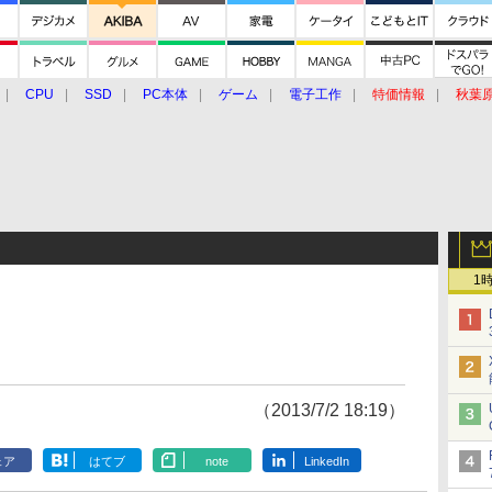
CPU
SSD
PC本体
ゲーム
電子工作
特価情報
秋葉
グルメ
イベント
価格動向
1
（2013/7/2 18:19）
ェア
はてブ
note
LinkedIn