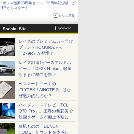
イオシス創業30周年セール「30周年記念祭」が
価格]
14日からスタート
もっと見る
Special Site
レイズのプレミアムカー向け
ブランドHOMURAから
「2×9R」が登場！
レイズ鍛造1ピースアルミホ
イール「CE28 N-plus」軽量
なままに剛性を向上
AIスマートノートの
iFLYTEK「AINOTE 2」はな
ぜ魅力的なのか？
ハイグレードテレビ「TCL
Q7D Pro」。圧巻の色彩美で
映画＆ゲームが極上体験に
鳥肌ものの「DENON
HOME」サウンドを体感し