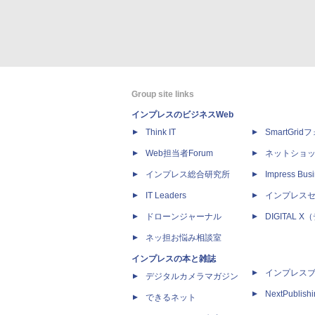
Group site links
インプレスのビジネスWeb
Think IT
SmartGri
Web担当者Forum
ネットショ
インプレス総合研究所
Impress Busi
IT Leaders
インプレス
ドローンジャーナル
DIGITAL
ネッ担お悩み相談室
インプレスの本と雑誌
インプレス
デジタルカメラマガジン
NextPublish
できるネット