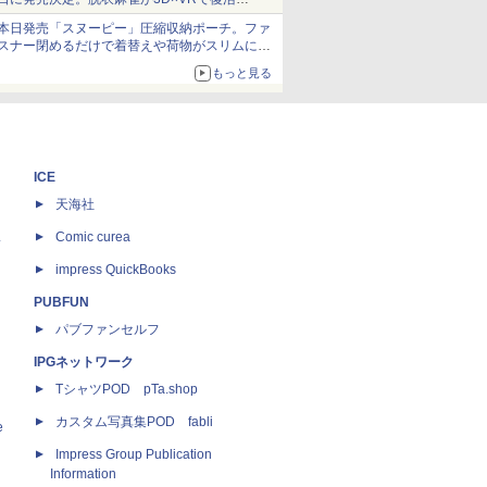
発売から2週間は20%オフになるセールが実施
本日発売「スヌーピー」圧縮収納ポーチ。ファ
スナー閉めるだけで着替えや荷物がスリムにま
とまる
もっと見る
ICE
天海社
ス
Comic curea
impress QuickBooks
PUBFUN
パブファンセルフ
IPGネットワーク
TシャツPOD pTa.shop
カスタム写真集POD fabli
e
Impress Group Publication
Information