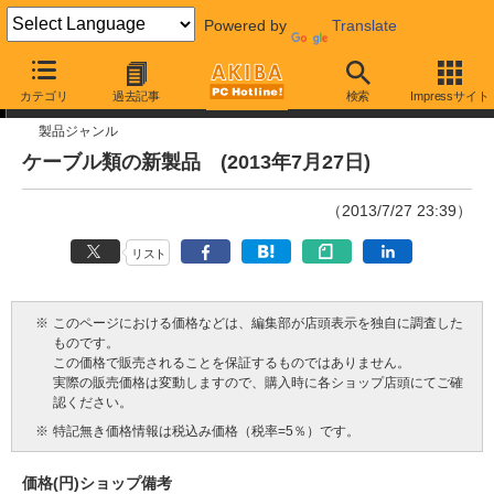
Powered by
Translate
今週見つけた新製品
カテゴリ
過去記事
検索
Impressサイト
製品ジャンル
ケーブル類の新製品 (2013年7月27日)
（2013/7/27 23:39）
リスト
※
このページにおける価格などは、編集部が店頭表示を独自に調査した
ものです。
この価格で販売されることを保証するものではありません。
実際の販売価格は変動しますので、購入時に各ショップ店頭にてご確
認ください。
※
特記無き価格情報は税込み価格（税率=5％）です。
価格(円)
ショップ
備考