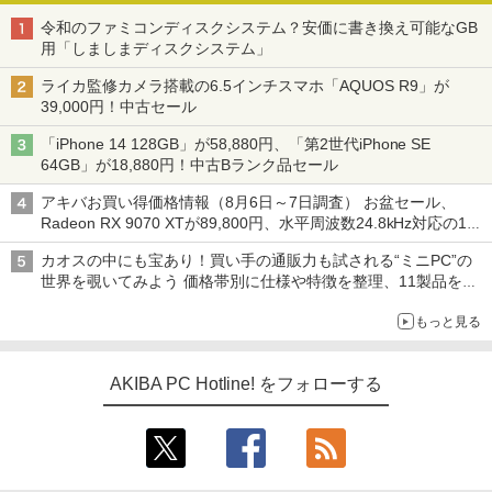
令和のファミコンディスクシステム？安価に書き換え可能なGB
用「しましまディスクシステム」
ライカ監修カメラ搭載の6.5インチスマホ「AQUOS R9」が
39,000円！中古セール
「iPhone 14 128GB」が58,880円、「第2世代iPhone SE
64GB」が18,880円！中古Bランク品セール
アキバお買い得価格情報（8月6日～7日調査） お盆セール、
Radeon RX 9070 XTが89,800円、水平周波数24.8kHz対応の17
型モニターが9,801円、暑さ指数連動セール ほか
カオスの中にも宝あり！買い手の通販力も試される“ミニPC”の
世界を覗いてみよう 価格帯別に仕様や特徴を整理、11製品をピ
ックアップ text by 石川 ひさよし
もっと見る
AKIBA PC Hotline! をフォローする