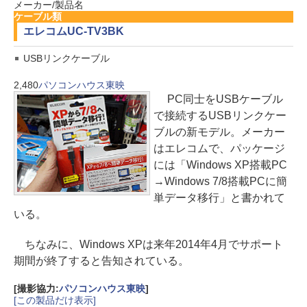
メーカー/製品名
ケーブル類
エレコム
UC-TV3BK
USBリンクケーブル
2,480
パソコンハウス東映
PC同士をUSBケーブル
で接続するUSBリンクケー
ブルの新モデル。メーカー
はエレコムで、パッケージ
には「Windows XP搭載PC
→Windows 7/8搭載PCに簡
単データ移行」と書かれて
いる。
ちなみに、Windows XPは来年2014年4月でサポート
期間が終了すると告知されている。
[撮影協力:
パソコンハウス東映
]
[この製品だけ表示]