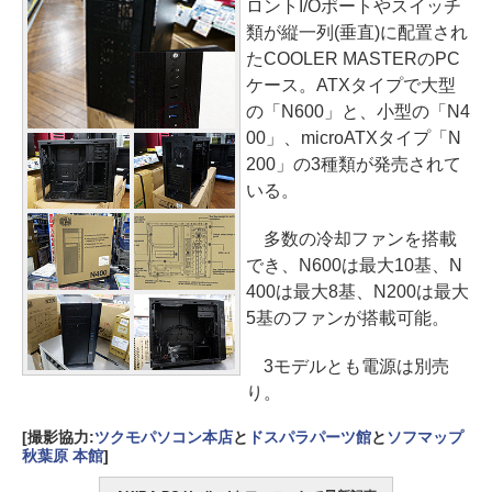
ロントI/Oポートやスイッチ
類が縦一列(垂直)に配置され
たCOOLER MASTERのPC
ケース。ATXタイプで大型
の「N600」と、小型の「N4
00」、microATXタイプ「N
200」の3種類が発売されて
いる。
多数の冷却ファンを搭載
でき、N600は最大10基、N
400は最大8基、N200は最大
5基のファンが搭載可能。
3モデルとも電源は別売
り。
[撮影協力:
ツクモパソコン本店
と
ドスパラパーツ館
と
ソフマップ
秋葉原 本館
]