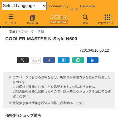
Powered by
Translate
今週見つけた新製品
カテゴリ
過去記事
検索
Impressサイト
製品ジャンル：
ケース類
COOLER MASTER N-Style N600
（2013/8/10 00:12）
リスト
※
このページにおける価格などは、編集部が店頭表示を独自に調査した
ものです。
この価格で販売されることを保証するものではありません。
実際の販売価格は変動しますので、購入時に各ショップ店頭にてご確
認ください。
※
特記無き価格情報は税込み価格（税率=5％）です。
価格(円)
ショップ
備考