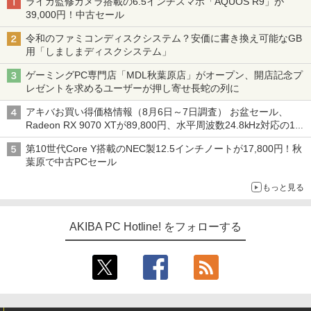
ライカ監修カメラ搭載の6.5インチスマホ「AQUOS R9」が
39,000円！中古セール
令和のファミコンディスクシステム？安価に書き換え可能なGB
用「しましまディスクシステム」
ゲーミングPC専門店「MDL秋葉原店」がオープン、開店記念プ
レゼントを求めるユーザーが押し寄せ長蛇の列に
アキバお買い得価格情報（8月6日～7日調査） お盆セール、
Radeon RX 9070 XTが89,800円、水平周波数24.8kHz対応の17
型モニターが9,801円、暑さ指数連動セール ほか
第10世代Core Y搭載のNEC製12.5インチノートが17,800円！秋
葉原で中古PCセール
もっと見る
AKIBA PC Hotline! をフォローする