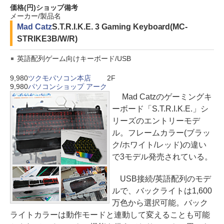
価格(円)
ショップ
備考
メーカー/製品名
Mad Catz
S.T.R.I.K.E. 3 Gaming Keyboard(MC-
STRIKE3B/W/R)
英語配列ゲーム向けキーボード/USB
9,980
ツクモパソコン本店
2F
9,980
パソコンショップ アーク
Mad Catzのゲーミングキ
ーボード「S.T.R.I.K.E.」シ
リーズのエントリーモデ
ル。フレームカラー(ブラッ
ク/ホワイト/レッド)の違い
で3モデル発売されている。
USB接続/英語配列のモデ
ルで、バックライトは1,600
万色から選択可能。バック
ライトカラーは動作モードと連動して変えることも可能