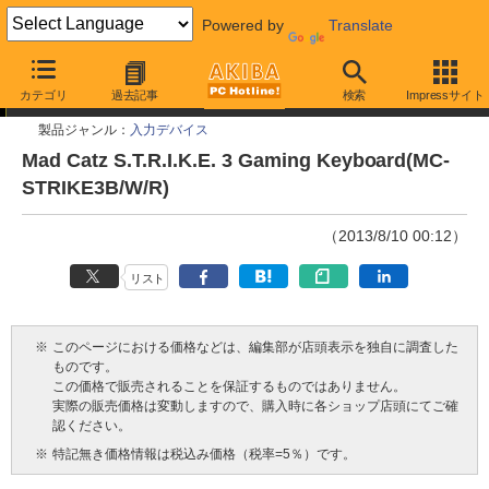
Powered by
Translate
今週見つけた新製品
カテゴリ
過去記事
検索
Impressサイト
製品ジャンル：
入力デバイス
Mad Catz S.T.R.I.K.E. 3 Gaming Keyboard(MC-
STRIKE3B/W/R)
（2013/8/10 00:12）
リスト
※
このページにおける価格などは、編集部が店頭表示を独自に調査した
ものです。
この価格で販売されることを保証するものではありません。
実際の販売価格は変動しますので、購入時に各ショップ店頭にてご確
認ください。
※
特記無き価格情報は税込み価格（税率=5％）です。