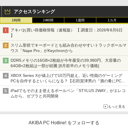
アクセスランキング
1時間
24時間
1週間
1カ月
アキバお買い得価格情報（速報版） 【 調査日：2026年8月6日
】
スリム形状でキーボードとも組み合わせやすいトラックボールマ
ウス「Nape Pro」がKeychronから
DDR5メモリの16GB×2枚組が今年最安の39,980円、大容量の
64GB×2枚組は一部が続騰 [8月前半のメモリ価格]
XBOX Series Xが値上げで10万円超え。近い性能のゲーミング
PCを自作するといくらになる？【石田賀津男の『酒の肴にPCゲ
ーム』】
iPadでもそのまま使えるボールペン「STYLUS 2WAY」がエレコ
ムから、ゼブラと共同開発
もっと見る
AKIBA PC Hotline! をフォローする