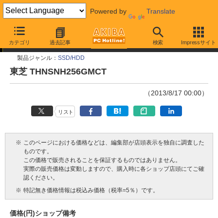
Powered by
Translate
今週見つけた新製品
カテゴリ
過去記事
検索
Impressサイト
製品ジャンル：
SSD/HDD
東芝 THNSNH256GMCT
（2013/8/17 00:00）
リスト
※
このページにおける価格などは、編集部が店頭表示を独自に調査した
ものです。
この価格で販売されることを保証するものではありません。
実際の販売価格は変動しますので、購入時に各ショップ店頭にてご確
認ください。
※
特記無き価格情報は税込み価格（税率=5％）です。
価格(円)
ショップ
備考