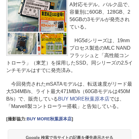
A対応モデル。バルク品で、
容量別に60GB、128GB、2
56GBの3モデルが発売され
ている。
HG5dシリーズは、19nm
プロセス製造のMLC NAND
フラッシュと「高性能コン
トローラ」（東芝）を採用したSSD。同シリーズの2.5イ
ンチモデルはすでに発売済み。
今回発売されたmSATAモデルは、転送速度がリード最
大534MB/s、ライト最大471MB/s（60GBモデルは450M
B/s）で、販売している
BUY MORE秋葉原本店
では、
「Marvell製コントローラー搭載」と告知している。
[撮影協力:
BUY MORE秋葉原本店
]
Google 検索で当サイトの記事を優先表示させる