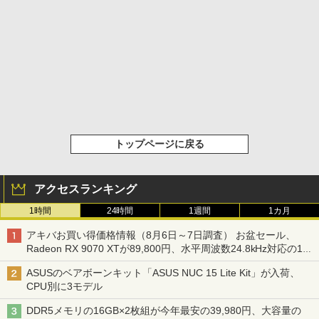
トップページに戻る
アクセスランキング
1時間
24時間
1週間
1カ月
アキバお買い得価格情報（8月6日～7日調査） お盆セール、
Radeon RX 9070 XTが89,800円、水平周波数24.8kHz対応の17
型モニターが9,801円、暑さ指数連動セール ほか
ASUSのベアボーンキット「ASUS NUC 15 Lite Kit」が入荷、
CPU別に3モデル
DDR5メモリの16GB×2枚組が今年最安の39,980円、大容量の