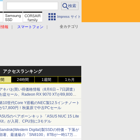
Impress サイト
全カテゴリ
原情報
スマートフォン
アクセスランキング
時間
24時間
1週間
1カ月
アキバお買い得価格情報（8月6日～7日調査）
お盆セール、Radeon RX 9070 XTが89,800
円、水平周波数24.8kHz対応の17型モニターが
第10世代Core Y搭載のNEC製12.5インチノート
9,801円、暑さ指数連動セール ほか
が17,800円！秋葉原で中古PCセール
ASUSのベアボーンキット「ASUS NUC 15 Lite
Kit」が入荷、CPU別に3モデル
Sandisk(Western Digital)製SSDの特価・下落が
顕著、最速級の「SN8100」8TBが一時17万円
割れ [8月前半のSSD価格]