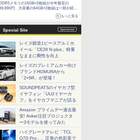
DDR5メモリの16GB×2枚組が今年最安の
39,980円、大容量の64GB×2枚組は一部が続騰
[8月前半のメモリ価格]
もっと見る
Special Site
レイズ鍛造1ピースアルミホ
イール「CE28 N-plus」軽量
なままに剛性を向上
レイズのプレミアムカー向け
ブランドHOMURAから
「2×9R」が登場！
SOUNDPEATSのイヤカフ型
イヤフォン「UU2イヤーカ
フ」をイヤカフマニアが語る
Amazon プライムデー過去最
安! Anker注目プロジェクタ
ー3モデルを使ってみた
ハイグレードテレビ「TCL
Q7D Pro」。圧巻の色彩美で