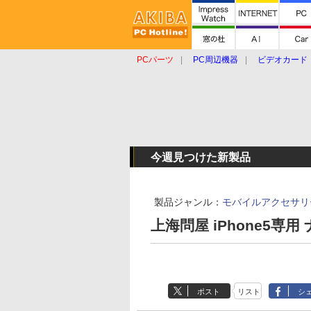
PCパーツ
PC周辺機器
ビデオカード
タブレット
おもしろグッズ
ショップ
今週見つけた新製品
製品ジャンル：
モバイルアクセサリ
上海問屋 iPhone5専
ポスト
リスト
シ