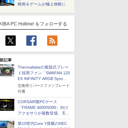
映画＆ゲームが極上体験に
KIBA PC Hotline! をフォローする
新記事
Thermaltakeの着脱式ブレー
ド採用ファン「SWAFAN 120
EX INFINITY ARGB Sync」
に単品パッケージ
交換用リバースファンブレード
付属
CORSAIR製PCケース
「FRAME 4000/5000」向け
アクセサリが複数登場、天然
木製パネルや背面コネクタ対
第10世代Core Y搭載のNEC
応トレイなど