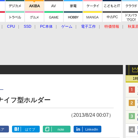
CPU
SSD
PC本体
ゲーム
電子工作
特価情報
秋葉
グルメ
イベント
価格動向
1
ー
用 ナイフ型ホルダー
（2013/8/24 00:07）
ェア
はてブ
note
LinkedIn