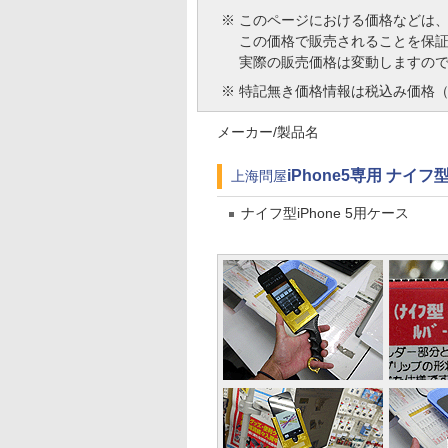
※
このページにおける価格などは
この価格で販売されることを保
実際の販売価格は変動しますの
※
特記無き価格情報は税込み価格（
メーカー/製品名
iPhone5専用 ナイ
上海問屋
ナイフ型iPhone 5用ケース