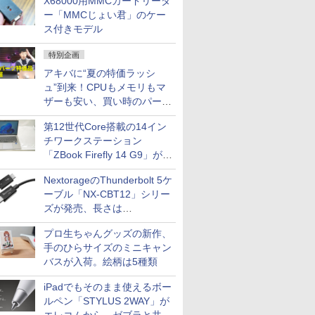
X68000用MMCカードリーダ
ー「MMCじょい君」のケー
ス付きモデル
特別企画
アキバに“夏の特価ラッシ
ュ”到来！CPUもメモリもマ
ザーも安い、買い時のパーツ
は？【8月7日(金)22時配信】
第12世代Core搭載の14イン
チワークステーション
「ZBook Firefly 14 G9」が
79,800円！秋葉原で中古PC
NextorageのThunderbolt 5ケ
セール
ーブル「NX-CBT12」シリー
ズが発売、長さは
30cm/50cm/1mの3種類
プロ生ちゃんグッズの新作、
手のひらサイズのミニキャン
バスが入荷。絵柄は5種類
iPadでもそのまま使えるボー
ルペン「STYLUS 2WAY」が