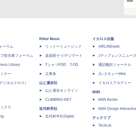
Rittor Music
イカロス出版
dフォーラム
リットーミュージック
AIRLINEweb
ップ担当者フォーラム
楽器探そう!デジマート
Jディフェンスニュー
ness Library
TシャツPOD T-OD
通訳翻訳ジャーナル
セミナー
立東舎
JレスキューWeb
 X（デジタルクロス）
山と溪谷社
イカロスアカデミー
山と溪谷オンライン
MdN
CLIMBING-NET
MdN Books
ブックス
近代科学社
MdN Design Interactiv
ing
近代科学社Digital
テックリブ
TechLib