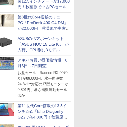
製12.5インチノートが17,800
円！秋葉原で中古PCセール
第8世代Core搭載のミニ
PC「ProDesk 400 G4 DM」
が22,800円！秋葉原で中古
PCセール
ASUSのベアボーンキット
「ASUS NUC 15 Lite Kit」が
入荷、CPU別に3モデル
アキバお買い得価格情報（8
月6日～7日調査）
お盆セール、Radeon RX 9070
XTが89,800円、水平周波数
24.8kHz対応の17型モニターが
9,801円、暑さ指数連動セール
ほか
第11世代Core搭載の13.3イ
ンチ2in1「Elite Dragonfly
G2」が64,800円！秋葉原で
中古PCセール