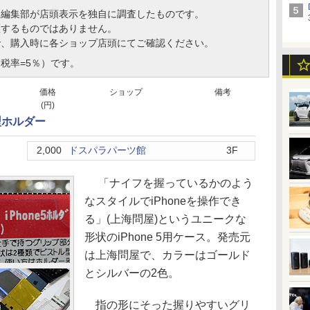
、編集部が店頭表示を独自に調査したものです。
証するものではありません。
で、購入時に各ショップ店頭にてご確認ください。
税率=5％）です。
価格
ショップ
備考
(円)
フ型ホルダー
2,000
ドスパラパーツ館
3F
「ナイフを握っているかのよう
なスタイルでiPhoneを操作でき
る」(上海問屋)というユニークな
形状のiPhone 5用ケース。発売元
は上海問屋で、カラーはゴールド
とシルバーの2色。
指の形にそった握りやすいグリ