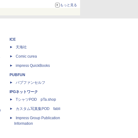
67%オフで990円
もっと見る
ICE
天海社
ス
Comic curea
impress QuickBooks
PUBFUN
パブファンセルフ
IPGネットワーク
TシャツPOD pTa.shop
カスタム写真集POD fabli
e
Impress Group Publication
Information