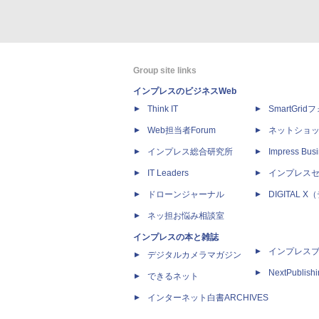
Group site links
インプレスのビジネスWeb
Think IT
SmartGri
Web担当者Forum
ネットショ
インプレス総合研究所
Impress Busi
IT Leaders
インプレス
ドローンジャーナル
DIGITAL
ネッ担お悩み相談室
インプレスの本と雑誌
インプレス
デジタルカメラマガジン
NextPublish
できるネット
インターネット白書ARCHIVES