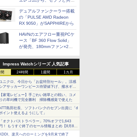
エレコムから、ゼブラと共同
開発
デュアルファンクーラー搭載
の「PULSE AMD Radeon
RX 9050」がSAPPHIREから
HAVNのエアフロー重視PCケ
ース「BF 360 Flow Solid」
が発売、180mmファン×2搭
載
Impress Watchシリーズ 人気記事
時間
24時間
1週間
1カ月
ユニクロ、今日から「お盆特別セール」。涼感
シアサッカーワンピース待望値下げ、撥水ギア
ショーツは1990円に
【家電レビュー】手ごわい雑草との戦い、コメ
リの草刈機で完全勝利 掃除機感覚で使えた
NTT島田社長、ソフトバンクのセブン出資に「d
ポイント使えるようにして」
「オクトパストラベラー」70%オフで1,643
円！ もうすぐ終了のセール情報まとめ【8月8日
更新】
KDDI、楽天へのローミングを9月末で終了
ニンテンドーeショップでは「大神 絶景版」が