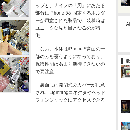
ップと、ナイフの「刃」にあたる
部分にiPhone 5を固定するホルダ
ーが用意された製品で、装着時は
A
ユニークな見た目となるのが特
徴。
なお、本体はiPhone 5背面の一
部のみを覆うようになっており、
最
保護性能はあまり期待できないの
で要注意。
裏面には開閉式のカバーが用意
され、Lightningコネクタやヘッド
フォンジャックにアクセスできる