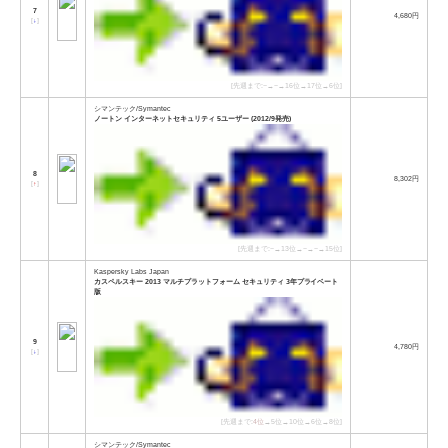
7
4,680円
[
↓
]
[先週まで:−→−→16位→17位→6位]
シマンテック/Symantec
ノートン インターネットセキュリティ 5ユーザー (2012/9発売)
8
8,302円
[
↑
]
[先週まで:−→13位→−→−→15位]
Kaspersky Labs Japan
カスペルスキー 2013 マルチプラットフォーム セキュリティ 3年プライベート
版
9
4,780円
[
↓
]
[先週まで:
4位
→5位→10位→6位→8位]
シマンテック/Symantec