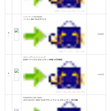
[先週まで:5位→10位→5位→7位→9位]
シマンテック/Symantec
ノートン 360 マルチデバイス
5
6,000円
[
↑
]
[先週まで:−→7位→−→
3位
→11位]
キヤノンITソリューションズ
ESET パーソナル セキュリティ 3年版 10万本限定
6
4,101円
[
↓
]
[先週まで:
1位
→
3位
→
2位
→
1位
→
2位
]
Kaspersky Labs Japan
カスペルスキー 2013 マルチプラットフォーム セキュリティ 3年3台版