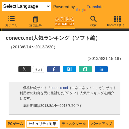
Powered by
Translate
ランキング
カテゴリ
過去記事
検索
Impressサイト
coneco.net人気ランキング（ソフト編）
（2013/8/14〜2013/8/20）
（2013/8/21 15:18）
リスト
価格比較サイト「
coneco.net
（コネコネット）」が、サイト
利用者の動向を元に集計したPCソフト人気ランキングを紹介
します。
集計期間は2013/8/14〜2013/8/20です
PCゲーム
セキュリティ対策
ディスクツール
バックアップ