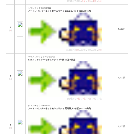
[先週まで:9位→
1位
→
3位
→
2位
→
1位
]
シマンテック/Symantec
ノートン インターネットセキュリティ 2コニコパック (2012/9発売)
2
4,585円
[
↑
]
[先週まで:
3位
→12位→8位→5位→
3位
]
キヤノンITソリューションズ
ESET ファミリー セキュリティ 3年版 10万本限定
3
6,000円
[
↑
]
[先週まで:
2位
→
2位
→
4位
→
4位
→7位]
シマンテック/Symantec
ノートン インターネットセキュリティ 同時購入3年版 (2012/9発売)
4
7,000円
[
↑
]