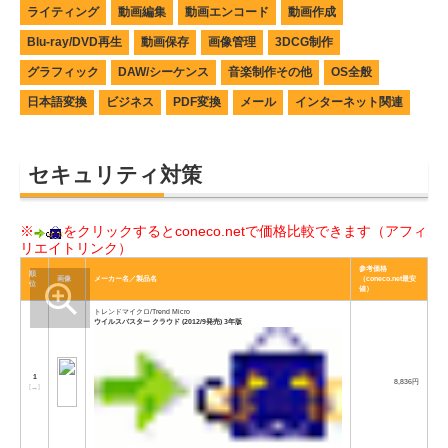
ライティング
動画編集
動画エンコード
動画作成
Blu-ray/DVD再生
動画保存
画像管理
3DCG制作
グラフィック
DAW/シーケンス
音楽制作その他
OS全般
日本語変換
ビジネス
PDF変換
メール
インターネット関連
セキュリティ対策
※
をクリックするとconeco.netで価格比較できます（アフィ
リエイトリンク）
参考価格
順
画像
メーカー名／製品名
（coneco.net最安
位
値）
トレンドマイクロ/Trend Micro
ウイルスバスター クラウド (2012/9発売) 3年版
1
8,836円
[
→
]