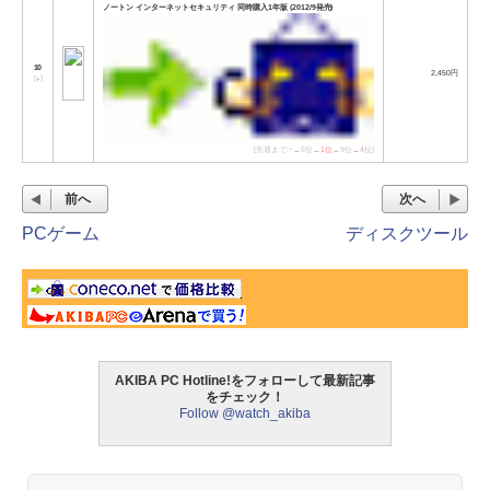
ノートン インターネットセキュリティ 同時購入1年版 (2012/9発売)
10
2,450円
[
↓
]
[先週まで:−→6位→
1位
→9位→
4位
]
前へ
次へ
PCゲーム
ディスクツール
AKIBA PC Hotline!をフォローして最新記事
をチェック！
Follow @watch_akiba