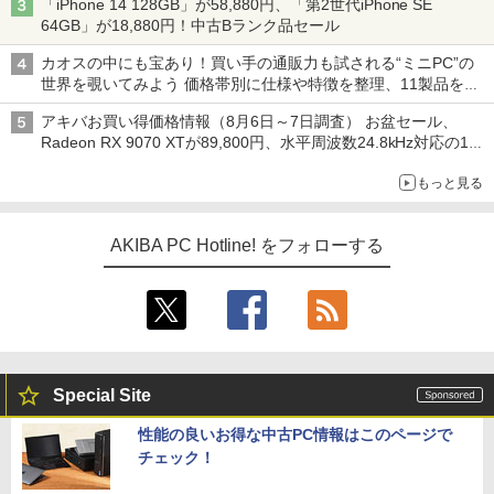
「iPhone 14 128GB」が58,880円、「第2世代iPhone SE
64GB」が18,880円！中古Bランク品セール
カオスの中にも宝あり！買い手の通販力も試される“ミニPC”の
世界を覗いてみよう 価格帯別に仕様や特徴を整理、11製品をピ
ックアップ text by 石川 ひさよし
アキバお買い得価格情報（8月6日～7日調査） お盆セール、
Radeon RX 9070 XTが89,800円、水平周波数24.8kHz対応の17
型モニターが9,801円、暑さ指数連動セール ほか
もっと見る
AKIBA PC Hotline! をフォローする
Special Site
性能の良いお得な中古PC情報はこのページで
チェック！