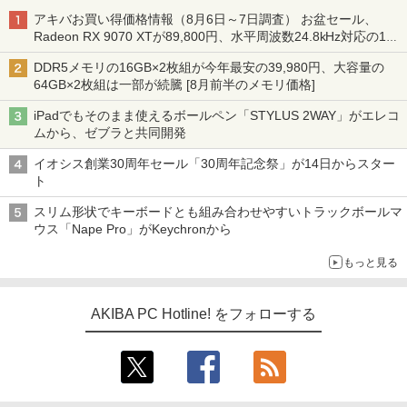
アキバお買い得価格情報（8月6日～7日調査） お盆セール、
Radeon RX 9070 XTが89,800円、水平周波数24.8kHz対応の17
型モニターが9,801円、暑さ指数連動セール ほか
DDR5メモリの16GB×2枚組が今年最安の39,980円、大容量の
64GB×2枚組は一部が続騰 [8月前半のメモリ価格]
iPadでもそのまま使えるボールペン「STYLUS 2WAY」がエレコ
ムから、ゼブラと共同開発
イオシス創業30周年セール「30周年記念祭」が14日からスター
ト
スリム形状でキーボードとも組み合わせやすいトラックボールマ
ウス「Nape Pro」がKeychronから
もっと見る
AKIBA PC Hotline! をフォローする