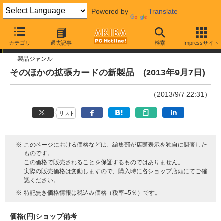
Powered by
Translate
今週見つけた新製品
カテゴリ
過去記事
検索
Impressサイト
製品ジャンル
そのほかの拡張カードの新製品 (2013年9月7日)
（2013/9/7 22:31）
リスト
※
このページにおける価格などは、編集部が店頭表示を独自に調査した
ものです。
この価格で販売されることを保証するものではありません。
実際の販売価格は変動しますので、購入時に各ショップ店頭にてご確
認ください。
※
特記無き価格情報は税込み価格（税率=5％）です。
価格(円)
ショップ
備考