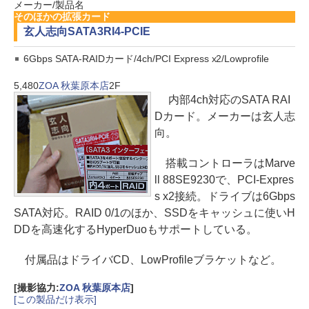
メーカー/製品名
そのほかの拡張カード
玄人志向
SATA3RI4-PCIE
6Gbps SATA-RAIDカード/4ch/PCI Express x2/Lowprofile
5,480
ZOA 秋葉原本店
2F
内部4ch対応のSATA RAI
Dカード。メーカーは玄人志
向。
搭載コントローラはMarve
ll 88SE9230で、PCI-Expres
s x2接続。ドライブは6Gbps
SATA対応。RAID 0/1のほか、SSDをキャッシュに使いH
DDを高速化するHyperDuoもサポートしている。
付属品はドライバCD、LowProfileブラケットなど。
[撮影協力:
ZOA 秋葉原本店
]
[この製品だけ表示]