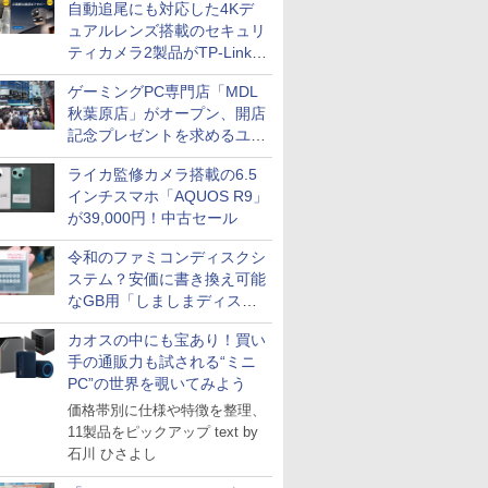
自動追尾にも対応した4Kデ
ュアルレンズ搭載のセキュリ
ティカメラ2製品がTP-Linkか
ら
ゲーミングPC専門店「MDL
秋葉原店」がオープン、開店
記念プレゼントを求めるユー
ザーが押し寄せ長蛇の列に
ライカ監修カメラ搭載の6.5
インチスマホ「AQUOS R9」
が39,000円！中古セール
令和のファミコンディスクシ
ステム？安価に書き換え可能
なGB用「しましまディスク
システム」
カオスの中にも宝あり！買い
手の通販力も試される“ミニ
PC”の世界を覗いてみよう
価格帯別に仕様や特徴を整理、
11製品をピックアップ text by
石川 ひさよし