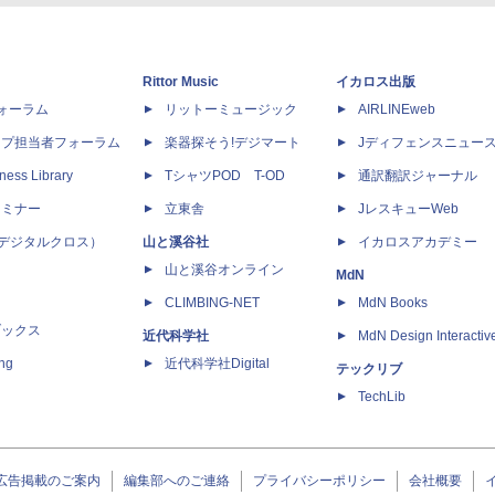
Rittor Music
イカロス出版
dフォーラム
リットーミュージック
AIRLINEweb
ップ担当者フォーラム
楽器探そう!デジマート
Jディフェンスニュー
ness Library
TシャツPOD T-OD
通訳翻訳ジャーナル
セミナー
立東舎
JレスキューWeb
 X（デジタルクロス）
山と溪谷社
イカロスアカデミー
山と溪谷オンライン
MdN
CLIMBING-NET
MdN Books
ブックス
近代科学社
MdN Design Interactiv
ing
近代科学社Digital
テックリブ
TechLib
広告掲載のご案内
編集部へのご連絡
プライバシーポリシー
会社概要