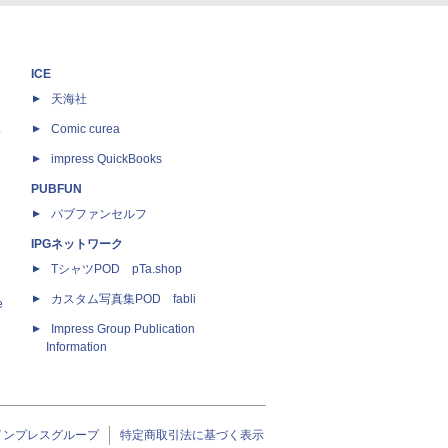
ICE
天海社
ス
Comic curea
impress QuickBooks
PUBFUN
パブファンセルフ
IPGネットワーク
TシャツPOD pTa.shop
カスタム写真集POD fabli
e
Impress Group Publication
Information
インプレスグループ
特定商取引法に基づく表示