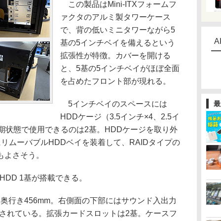
この製品はMini-ITXフォームフ
ァクタのアルミ製タワーケース
で、背の低いミニタワーながら5
A
基の5インチベイを備えるという
拡張性が特徴。カバーを開ける
と、5基の5インチベイがほぼ全面
を占めたフロント部が現れる。
5インチベイのスペースには
最
HDDケージ（3.5インチ×4、2.5イ
期状態で使用できるのは2基。HDDケージを取り外
リムーバブルHDDベイを装着して、RAIDタイプの
もよさそう。
HDD 1基が搭載できる。
×奥行き456mm。右側面の下部にはサウンド入出力
用意されている。拡張カードスロットは2基。ケースフ