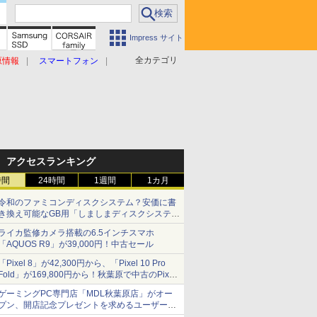
Impress サイト
全カテゴリ
原情報
スマートフォン
アクセスランキング
時間
24時間
1週間
1カ月
令和のファミコンディスクシステム？安価に書
き換え可能なGB用「しましまディスクシステ
ム」
ライカ監修カメラ搭載の6.5インチスマホ
「AQUOS R9」が39,000円！中古セール
「Pixel 8」が42,300円から、「Pixel 10 Pro
Fold」が169,800円から！秋葉原で中古のPixel
シリーズがお買い得
ゲーミングPC専門店「MDL秋葉原店」がオー
プン、開店記念プレゼントを求めるユーザーが
押し寄せ長蛇の列に