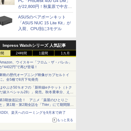
PC「ProDesk 400 G4 DM」
が22,800円！秋葉原で中古
PCセール
ASUSのベアボーンキット
「ASUS NUC 15 Lite Kit」が
入荷、CPU別に3モデル
Impress Watchシリーズ 人気記事
時間
24時間
1週間
1カ月
Amazon、ウイスキー「フロム・ザ・バレル」
が“4402円”で再び登場！
東映の歴代オープニング映像がカプセルトイ
に。全5種で8月下旬発売
はやぶさ50％オフの「新幹線eチケット（トク
だ値スペシャル28）」発売。秋冬乗車分、えき
ねっと限定
第3期放送記念！ アニメ「薬屋のひとりご
と」第1期・第2期全話を「TVer」にて期間限定
で順次無料配信開始
KDDI、楽天へのローミングを9月末で終了
もっと見る