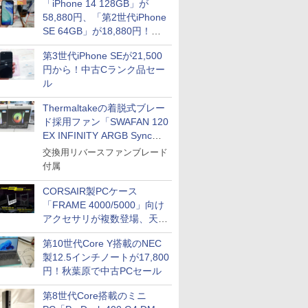
「iPhone 14 128GB」が
58,880円、「第2世代iPhone
SE 64GB」が18,880円！中
古Bランク品セール
第3世代iPhone SEが21,500
円から！中古Cランク品セー
ル
Thermaltakeの着脱式ブレー
ド採用ファン「SWAFAN 120
EX INFINITY ARGB Sync」
に単品パッケージ
交換用リバースファンブレード
付属
CORSAIR製PCケース
「FRAME 4000/5000」向け
アクセサリが複数登場、天然
木製パネルや背面コネクタ対
第10世代Core Y搭載のNEC
応トレイなど
製12.5インチノートが17,800
円！秋葉原で中古PCセール
第8世代Core搭載のミニ