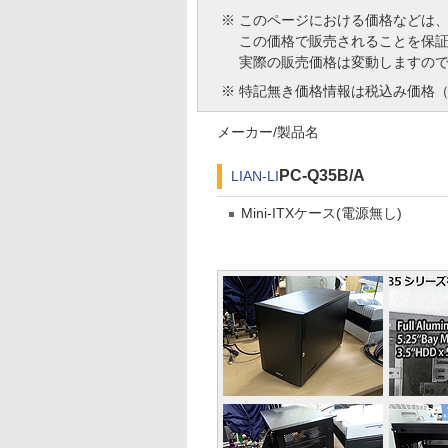
※
このページにおける価格などは
この価格で販売されることを保
実際の販売価格は変動しますの
※
特記無き価格情報は税込み価格（
メーカー/製品名
PC-Q35B/A
LIAN-LI
Mini-ITXケース(電源無し)