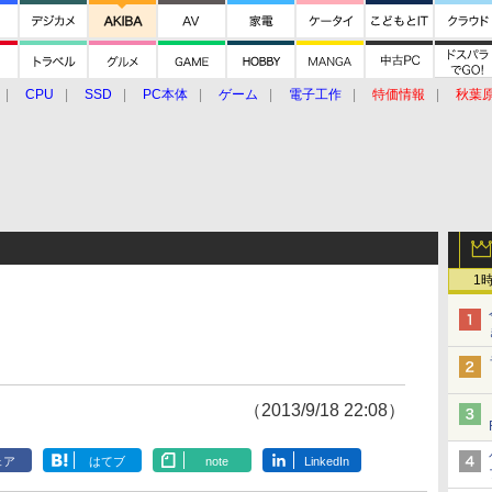
CPU
SSD
PC本体
ゲーム
電子工作
特価情報
秋葉
グルメ
イベント
価格動向
1
（2013/9/18 22:08）
ェア
はてブ
note
LinkedIn