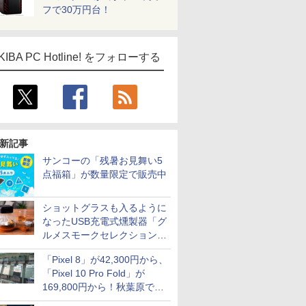
フで30万円台！
KIBA PC Hotline! をフォローする
新記事
サンコーの「残暑お見舞い5
点福箱」が数量限定で販売中
ショットグラスも入るように
なったUSB充電式燻製器「グ
ルメスモークセレクション
2」がサンコーから
「Pixel 8」が42,300円から、
「Pixel 10 Pro Fold」が
169,800円から！秋葉原で中
古のPixelシリーズがお買い得