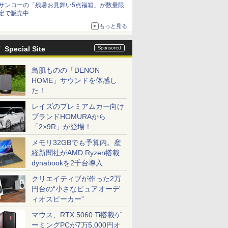
サンコーの「残暑お見舞い5点福箱」が数量限
定で販売中
もっと見る
Special Site
鳥肌ものの「DENON
HOME」サウンドを体感し
た！
レイズのプレミアムカー向け
ブランドHOMURAから
「2×9R」が登場！
メモリ32GBでも予算内。産
経新聞社がAMD Ryzen搭載
dynabookを2千台導入
クリエイティブが作った2万
円台の“小さなピュアオーデ
ィオスピーカー”
マウス、RTX 5060 Ti搭載ゲ
ーミングPCが7万5,000円オ