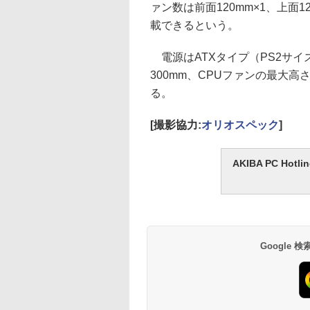
ァン数は前面120mm×1、上面
載できるという。
電源はATXタイプ（PS2サ
300mm、CPUファンの最大高
る。
[撮影協力:
オリオスペック
]
AKIBA PC H
Google