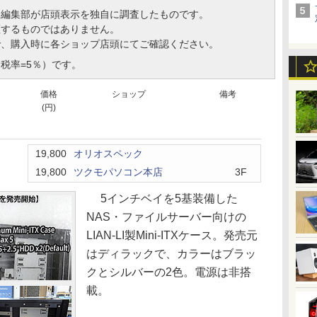
、編集部が店頭表示を独自に調査したものです。
証するものではありません。
で、購入時に各ショップ店頭にてご確認ください。
税率=5％）です。
価格
ショップ
備考
(円)
19,800
オリオスペック
19,800
ツクモパソコン本店
3F
5インチベイを5基装備した
NAS・ファイルサーバー向けの
LIAN-LI製Mini-ITXケース。発売元
はディラックで、カラーはブラッ
クとシルバーの2色。電源は非搭
載。