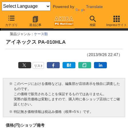
Powered by
Translate
今週見つけた新製品
カテゴリ
過去記事
検索
Impressサイト
製品ジャンル：
ケース類
アイネックス PA-010HLA
（2013/9/26 22:47）
リスト
※
このページにおける価格などは、編集部が店頭表示を独自に調査した
ものです。
この価格で販売されることを保証するものではありません。
実際の販売価格は変動しますので、購入時に各ショップ店頭にてご確
認ください。
※
特記無き価格情報は税込み価格（税率=5％）です。
価格(円)
ショップ
備考