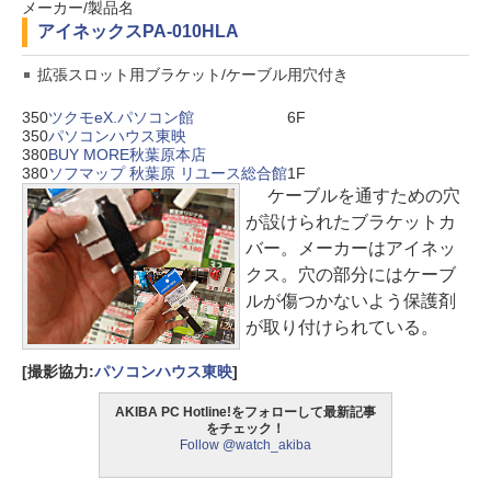
メーカー/製品名
アイネックス
PA-010HLA
拡張スロット用ブラケット/ケーブル用穴付き
350
ツクモeX.パソコン館
6F
350
パソコンハウス東映
380
BUY MORE秋葉原本店
380
ソフマップ 秋葉原 リユース総合館
1F
ケーブルを通すための穴
が設けられたブラケットカ
バー。メーカーはアイネッ
クス。穴の部分にはケーブ
ルが傷つかないよう保護剤
が取り付けられている。
[撮影協力:
パソコンハウス東映
]
AKIBA PC Hotline!をフォローして最新記事
をチェック！
Follow @watch_akiba