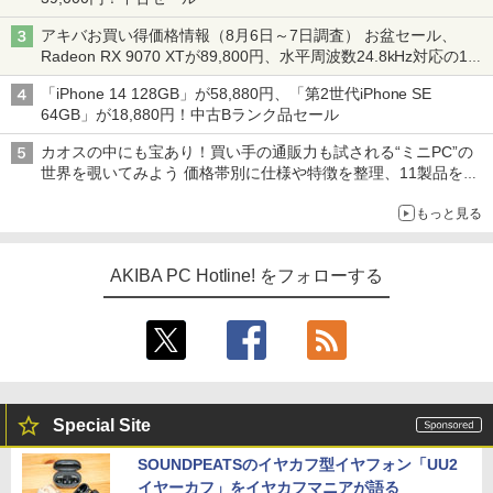
アキバお買い得価格情報（8月6日～7日調査） お盆セール、
Radeon RX 9070 XTが89,800円、水平周波数24.8kHz対応の17
型モニターが9,801円、暑さ指数連動セール ほか
「iPhone 14 128GB」が58,880円、「第2世代iPhone SE
64GB」が18,880円！中古Bランク品セール
カオスの中にも宝あり！買い手の通販力も試される“ミニPC”の
世界を覗いてみよう 価格帯別に仕様や特徴を整理、11製品をピ
ックアップ text by 石川 ひさよし
もっと見る
AKIBA PC Hotline! をフォローする
Special Site
SOUNDPEATSのイヤカフ型イヤフォン「UU2
イヤーカフ」をイヤカフマニアが語る