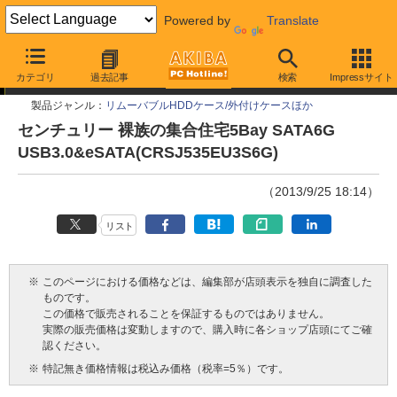
Powered by
Translate
今週見つけた新製品
カテゴリ
過去記事
検索
Impressサイト
製品ジャンル：
リムーバブルHDDケース/外付けケースほか
センチュリー 裸族の集合住宅5Bay SATA6G
USB3.0&eSATA(CRSJ535EU3S6G)
（2013/9/25 18:14）
リスト
※
このページにおける価格などは、編集部が店頭表示を独自に調査した
ものです。
この価格で販売されることを保証するものではありません。
実際の販売価格は変動しますので、購入時に各ショップ店頭にてご確
認ください。
※
特記無き価格情報は税込み価格（税率=5％）です。