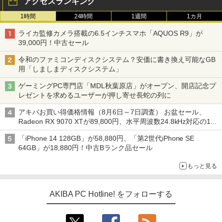
アクセスランキング
1時間
24時間
1週間
1カ月
ライカ監修カメラ搭載の6.5インチスマホ「AQUOS R9」が
39,000円！中古セール
令和のファミコンディスクシステム？安価に書き換え可能なGB
用「しましまディスクシステム」
ゲーミングPC専門店「MDL秋葉原店」がオープン、開店記念プ
レゼントを求めるユーザーが押し寄せ長蛇の列に
アキバお買い得価格情報（8月6日～7日調査） お盆セール、
Radeon RX 9070 XTが89,800円、水平周波数24.8kHz対応の17
型モニターが9,801円、暑さ指数連動セール ほか
「iPhone 14 128GB」が58,880円、「第2世代iPhone SE
64GB」が18,880円！中古Bランク品セール
もっと見る
AKIBA PC Hotline! をフォローする