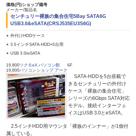
価格(円)
ショップ
備考
メーカー/製品名
センチュリー
裸族の集合住宅5Bay SATA6G
USB3.0&eSATA(CRSJ535EU3S6G)
外付けHDDケース
3.5インチSATA-HDD×5台用
USB 3.0/eSATA
19,800
ツクモeX.パソコン館
6F
19,800
パソコンショップ アーク
SATA-HDDを5台搭載で
きるセンチュリーの外付け
ケース「裸族の集合住宅」
シリーズの6Gbps SATA対応
モデル。接続インターフェ
イスはUSB 3.0とeSATA。
2.5インチHDD用マウンタ「裸族のインナー」が1個付
属している。