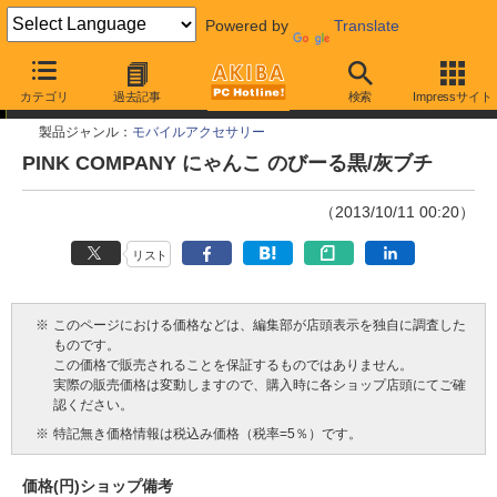
Powered by
Translate
今週見つけた新製品
カテゴリ
過去記事
検索
Impressサイト
製品ジャンル：
モバイルアクセサリー
PINK COMPANY にゃんこ のびーる黒/灰ブチ
（2013/10/11 00:20）
リスト
※
このページにおける価格などは、編集部が店頭表示を独自に調査した
ものです。
この価格で販売されることを保証するものではありません。
実際の販売価格は変動しますので、購入時に各ショップ店頭にてご確
認ください。
※
特記無き価格情報は税込み価格（税率=5％）です。
価格(円)
ショップ
備考