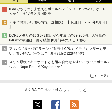
1時間
24時間
1週間
1カ月
iPadでもそのまま使えるボールペン「STYLUS 2WAY」がエレコ
ムから、ゼブラと共同開発
アキバお買い得価格情報（速報版） 【 調査日：2026年8月6日
】
DDR5メモリの16GB×2枚組が今年最安の39,980円、大容量の
64GB×2枚組は一部が続騰 [8月前半のメモリ価格]
アキバに“夏の特価ラッシュ”到来！CPUもメモリもマザーも安
い、買い時のパーツは？【8月7日(金)22時配信】
スリム形状でキーボードとも組み合わせやすいトラックボールマ
ウス「Nape Pro」がKeychronから
もっと見る
AKIBA PC Hotline! をフォローする