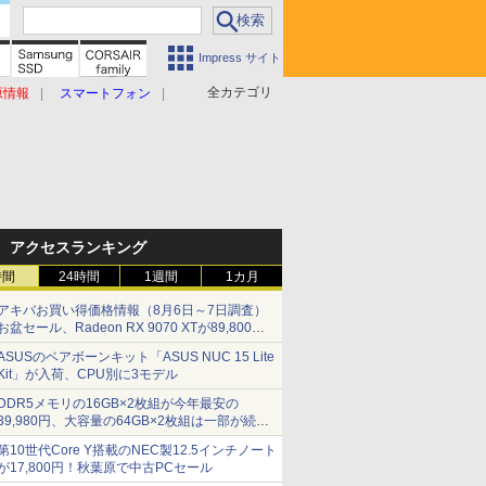
Impress サイト
全カテゴリ
原情報
スマートフォン
アクセスランキング
時間
24時間
1週間
1カ月
アキバお買い得価格情報（8月6日～7日調査）
お盆セール、Radeon RX 9070 XTが89,800
円、水平周波数24.8kHz対応の17型モニターが
ASUSのベアボーンキット「ASUS NUC 15 Lite
9,801円、暑さ指数連動セール ほか
Kit」が入荷、CPU別に3モデル
DDR5メモリの16GB×2枚組が今年最安の
39,980円、大容量の64GB×2枚組は一部が続騰
[8月前半のメモリ価格]
第10世代Core Y搭載のNEC製12.5インチノート
が17,800円！秋葉原で中古PCセール