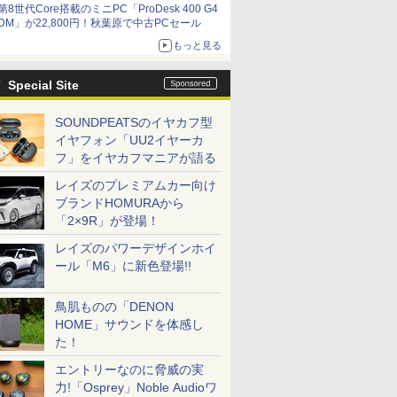
第8世代Core搭載のミニPC「ProDesk 400 G4
DM」が22,800円！秋葉原で中古PCセール
もっと見る
Special Site
SOUNDPEATSのイヤカフ型
イヤフォン「UU2イヤーカ
フ」をイヤカフマニアが語る
レイズのプレミアムカー向け
ブランドHOMURAから
「2×9R」が登場！
レイズのパワーデザインホイ
ール「M6」に新色登場!!
鳥肌ものの「DENON
HOME」サウンドを体感し
た！
エントリーなのに脅威の実
力!「Osprey」Noble Audioワ