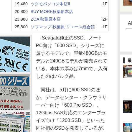
19,480
ツクモパソコン本店II
1F
20,800
BUY MORE秋葉原本店
23,980
ZOA 秋葉原本店
2F
A
25,800
ソフマップ 秋葉原 リユース総合館
1F
Seagate純正のSSD。ノート
PC向け「600 SSD」シリーズに
属するモデルで、容量480GBのモ
最
デルと240GBモデルが発売されて
いる。本体の厚みは7mmで、入荷
したのはバルク品。
同社は、5月に600 SSDのほ
か、データセンター・クラウドサ
ーバー向け「600 Pro SSD」、
12Gbps SAS対応のエンタープラ
イズ向け「1200 SSD」といった
同社初のSSDを発表しているが、