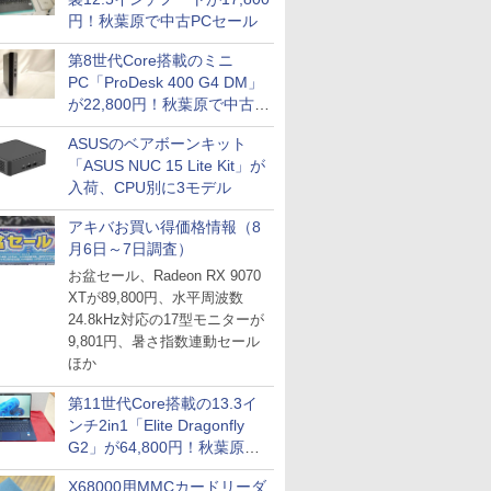
円！秋葉原で中古PCセール
第8世代Core搭載のミニ
PC「ProDesk 400 G4 DM」
が22,800円！秋葉原で中古
PCセール
ASUSのベアボーンキット
「ASUS NUC 15 Lite Kit」が
入荷、CPU別に3モデル
アキバお買い得価格情報（8
月6日～7日調査）
お盆セール、Radeon RX 9070
XTが89,800円、水平周波数
24.8kHz対応の17型モニターが
9,801円、暑さ指数連動セール
ほか
第11世代Core搭載の13.3イ
ンチ2in1「Elite Dragonfly
G2」が64,800円！秋葉原で
中古PCセール
X68000用MMCカードリーダ