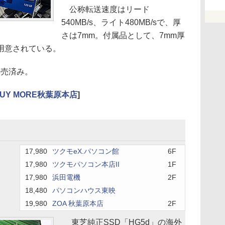
公称転送速度はリード
540MB/s、ライト480MB/sで、厚
さは7mm。付属品として、7mm厚
が用意されている。
発売済み。
UY MORE秋葉原本店
]
17,980
ツクモeX.パソコン館
6F
17,980
ツクモパソコン本店II
1F
17,980
浜田電機
2F
18,480
パソコンハウス東映
19,980
ZOA 秋葉原本店
2F
東芝純正SSD「HG5d」の海外