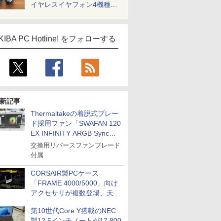
イヤレスイヤフォン4機種を
一気に聴く
KIBA PC Hotline! をフォローする
新記事
Thermaltakeの着脱式ブレー
ド採用ファン「SWAFAN 120
EX INFINITY ARGB Sync」
に単品パッケージ
交換用リバースファンブレード
付属
CORSAIR製PCケース
「FRAME 4000/5000」向け
アクセサリが複数登場、天然
木製パネルや背面コネクタ対
第10世代Core Y搭載のNEC
応トレイなど
製12.5インチノートが17,800