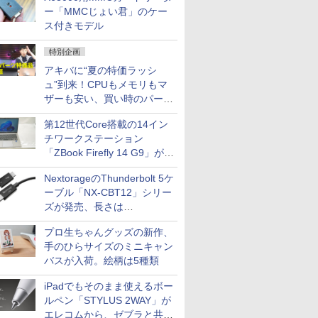
ー「MMCじょい君」のケー
ス付きモデル
特別企画
アキバに“夏の特価ラッシ
ュ”到来！CPUもメモリもマ
ザーも安い、買い時のパーツ
は？【8月7日(金)22時配信】
第12世代Core搭載の14イン
チワークステーション
「ZBook Firefly 14 G9」が
79,800円！秋葉原で中古PC
NextorageのThunderbolt 5ケ
セール
ーブル「NX-CBT12」シリー
ズが発売、長さは
30cm/50cm/1mの3種類
プロ生ちゃんグッズの新作、
手のひらサイズのミニキャン
バスが入荷。絵柄は5種類
iPadでもそのまま使えるボー
ルペン「STYLUS 2WAY」が
エレコムから、ゼブラと共同