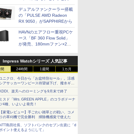
開発
デュアルファンクーラー搭載
の「PULSE AMD Radeon
RX 9050」がSAPPHIREから
HAVNのエアフロー重視PCケ
ース「BF 360 Flow Solid」
が発売、180mmファン×2搭
載
Impress Watchシリーズ 人気記事
時間
24時間
1週間
1カ月
ユニクロ、今日から「お盆特別セール」。涼感
シアサッカーワンピース待望値下げ、撥水ギア
ショーツは1990円に
KDDI、楽天へのローミングを9月末で終了
ミスド「Mrs. GREEN APPLE」のコラボドーナ
ツ4種、いよいよ発売！
【家電レビュー】手ごわい雑草との戦い、コメ
リの草刈機で完全勝利 掃除機感覚で使えた
NTT島田社長、ソフトバンクのセブン出資に「d
ポイント使えるようにして」