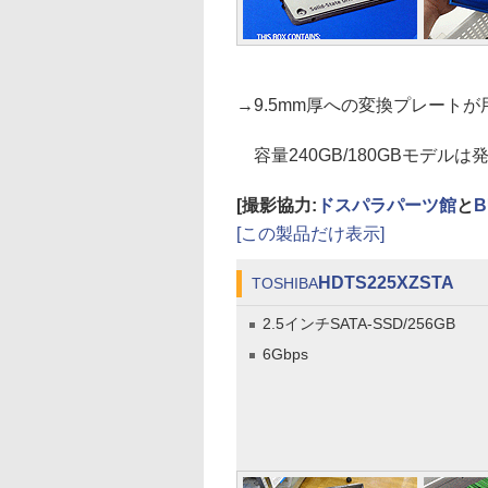
→9.5mm厚への変換プレート
容量240GB/180GBモデルは
[撮影協力:
ドスパラパーツ館
と
B
[この製品だけ表示]
HDTS225XZSTA
TOSHIBA
2.5インチSATA-SSD/256GB
6Gbps