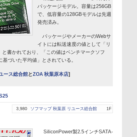
パッケージモデル。容量は256GB
で、低容量の128GBモデルは先週
発売済み。
パッケージやメーカーのWebサ
イトには転送速度の値として「リ
MB/s」と書かれており、「この値はベンチマークソフ
k 2.46”に基づいた平均値」とされている。
リユース総合館
と
ZOA 秋葉原本店
]
S25
3,980
ソフマップ 秋葉原 リユース総合館
1F
SiliconPower製2.5インチSATA-