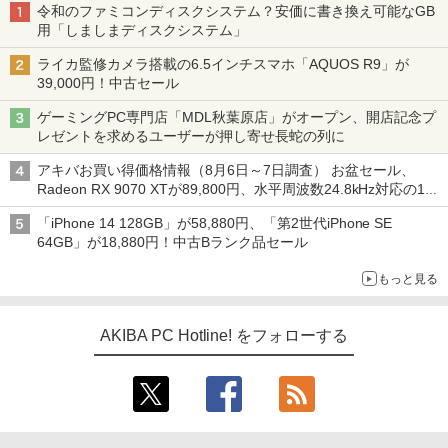
令和のファミコンディスクシステム？安価に書き換え可能なGB
用「しましまディスクシステム」
ライカ監修カメラ搭載の6.5インチスマホ「AQUOS R9」が
39,000円！中古セール
ゲーミングPC専門店「MDL秋葉原店」がオープン、開店記念プ
レゼントを求めるユーザーが押し寄せ長蛇の列に
アキバお買い得価格情報（8月6日～7日調査） お盆セール、
Radeon RX 9070 XTが89,800円、水平周波数24.8kHz対応の17
型モニターが9,801円、暑さ指数連動セール ほか
「iPhone 14 128GB」が58,880円、「第2世代iPhone SE
64GB」が18,880円！中古Bランク品セール
もっと見る
AKIBA PC Hotline! をフォローする