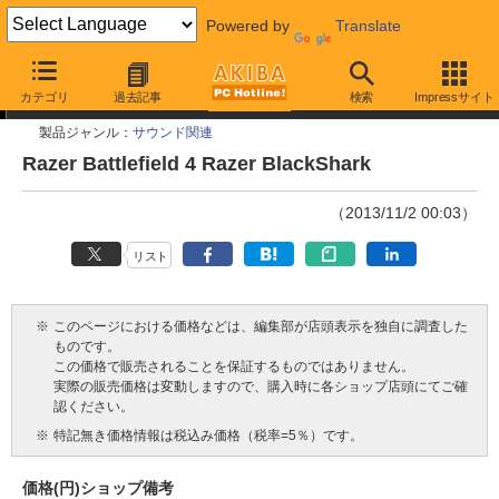
Powered by
Translate
今週見つけた新製品
カテゴリ
過去記事
検索
Impressサイト
製品ジャンル：
サウンド関連
Razer Battlefield 4 Razer BlackShark
（2013/11/2 00:03）
リスト
※
このページにおける価格などは、編集部が店頭表示を独自に調査した
ものです。
この価格で販売されることを保証するものではありません。
実際の販売価格は変動しますので、購入時に各ショップ店頭にてご確
認ください。
※
特記無き価格情報は税込み価格（税率=5％）です。
価格(円)
ショップ
備考