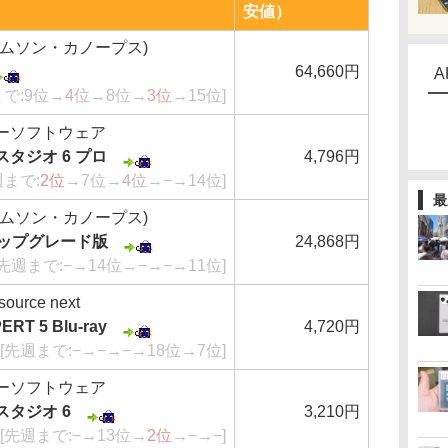
安値）
トムソン・カノープス)
64,660円
A
まで:9位→
4位
→8位→
3位
→15位]
ーソフトウェア
タジオ 6 プロ
4,796円
週まで:
2位
→7位→
4位
→−→14位]
最
トムソン・カノープス)
7 アップグレード版
24,868円
[先週まで:−→14位→−→−→11位]
rce next
RT 5 Blu-ray
4,720円
[先週まで:−→−→−→18位→7位]
ーソフトウェア
タジオ 6
3,210円
[先週まで:−→13位→
2位
→−→−]