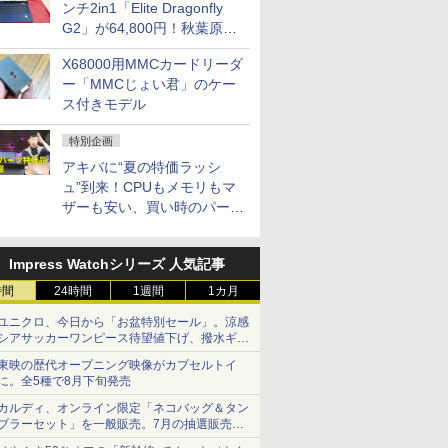
ンチ2in1「Elite Dragonfly
G2」が64,800円！秋葉原で
中古PCセール
X68000用MMCカードリーダ
ー「MMCじょい君」のケー
ス付きモデル
特別企画
アキバに“夏の特価ラッシ
ュ”到来！CPUもメモリもマ
ザーも安い、買い時のパーツ
は？【8月7日(金)22時配信】
Impress Watchシリーズ 人気記事
時間
24時間
1週間
1カ月
ユニクロ、今日から「お盆特別セール」。涼感
シアサッカーワンピース待望値下げ、撥水ギア
ショーツは1990円に
東映の歴代オープニング映像がカプセルトイ
に。全5種で8月下旬発売
カルディ、オンライン限定「ネコバッグ＆タン
ブラーセット」を一般販売。7月の抽選販売の
当選無効分