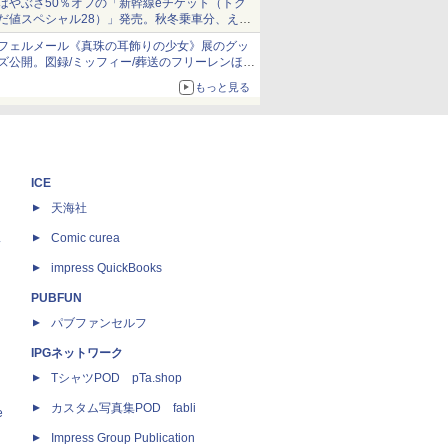
はやぶさ50％オフの「新幹線eチケット（トク
だ値スペシャル28）」発売。秋冬乗車分、えき
ねっと限定
フェルメール《真珠の耳飾りの少女》展のグッ
ズ公開。図録/ミッフィー/葬送のフリーレンほ
か、注目ブランドコラボが実現
もっと見る
ICE
天海社
ス
Comic curea
impress QuickBooks
PUBFUN
パブファンセルフ
IPGネットワーク
TシャツPOD pTa.shop
カスタム写真集POD fabli
e
Impress Group Publication