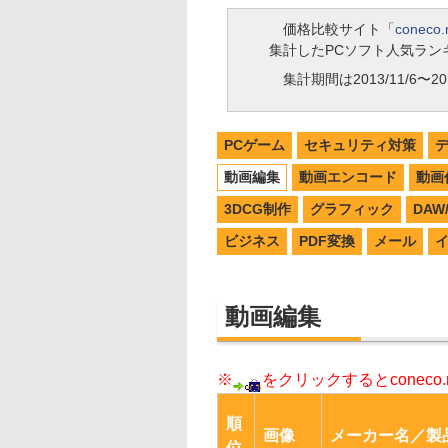
価格比較サイト「
coneco.
集計したPCソフト人気ラン
集計期間は2013/11/6〜201
PCゲーム
セキュリティ対策
動画編集
動画エンコード
動画
3DCG制作
グラフィック
DA
ビジネス
PDF変換
メール
動画編集
※
をクリックするとconec
順
画像
メーカー名／製
位