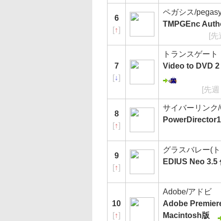
ペガシス/pegasy
6
TMPGEnc Autho
[
↑
]
[先
トランスゲート
7
Video to D
[
↓
]
[先週
サイバーリンク/Cy
8
PowerDirecto
[
↑
]
グラスバレー(
9
EDIUS Neo 3
[
↑
]
Adobe/アドビ
10
Adobe Premi
[
↑
]
Macintosh版