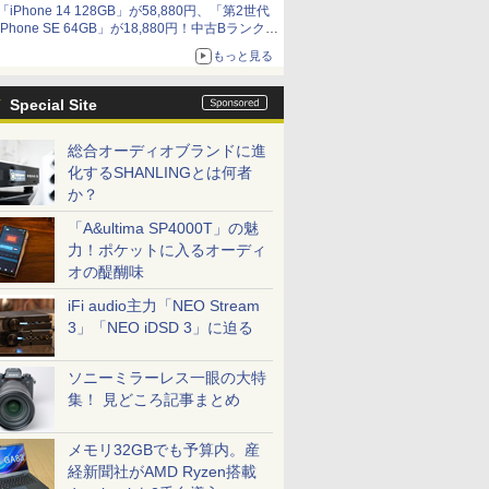
「iPhone 14 128GB」が58,880円、「第2世代
9,801円、暑さ指数連動セール ほか
iPhone SE 64GB」が18,880円！中古Bランク品
セール
もっと見る
Special Site
総合オーディオブランドに進
化するSHANLINGとは何者
か？
「A&ultima SP4000T」の魅
力！ポケットに入るオーディ
オの醍醐味
iFi audio主力「NEO Stream
3」「NEO iDSD 3」に迫る
ソニーミラーレス一眼の大特
集！ 見どころ記事まとめ
メモリ32GBでも予算内。産
経新聞社がAMD Ryzen搭載