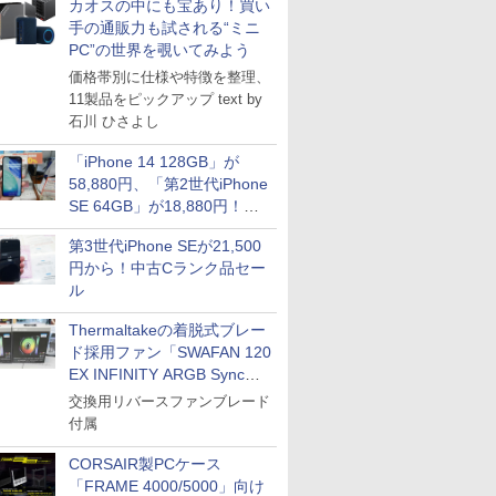
カオスの中にも宝あり！買い
手の通販力も試される“ミニ
PC”の世界を覗いてみよう
価格帯別に仕様や特徴を整理、
11製品をピックアップ text by
石川 ひさよし
「iPhone 14 128GB」が
58,880円、「第2世代iPhone
SE 64GB」が18,880円！中
古Bランク品セール
第3世代iPhone SEが21,500
円から！中古Cランク品セー
ル
Thermaltakeの着脱式ブレー
ド採用ファン「SWAFAN 120
EX INFINITY ARGB Sync」
に単品パッケージ
交換用リバースファンブレード
付属
CORSAIR製PCケース
「FRAME 4000/5000」向け