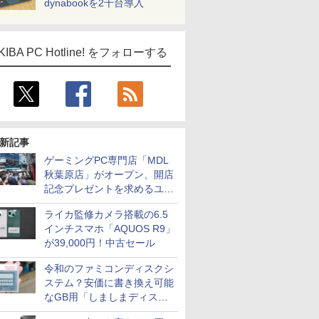
dynabookを2千台導入
KIBA PC Hotline! をフォローする
新記事
ゲーミングPC専門店「MDL
秋葉原店」がオープン、開店
記念プレゼントを求めるユー
ザーが押し寄せ長蛇の列に
ライカ監修カメラ搭載の6.5
インチスマホ「AQUOS R9」
が39,000円！中古セール
令和のファミコンディスクシ
ステム？安価に書き換え可能
なGB用「しましまディスク
システム」