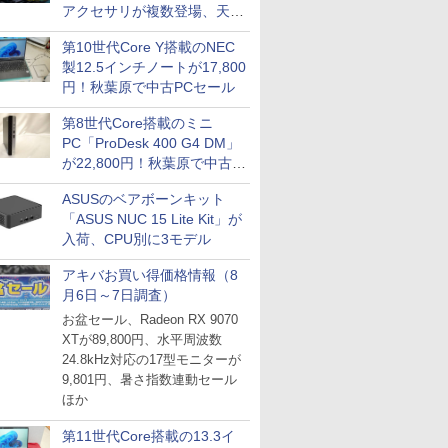
アクセサリが複数登場、天然
木製パネルや背面コネクタ対
第10世代Core Y搭載のNEC
応トレイなど
製12.5インチノートが17,800
円！秋葉原で中古PCセール
第8世代Core搭載のミニ
PC「ProDesk 400 G4 DM」
が22,800円！秋葉原で中古
PCセール
ASUSのベアボーンキット
「ASUS NUC 15 Lite Kit」が
入荷、CPU別に3モデル
アキバお買い得価格情報（8
月6日～7日調査）
お盆セール、Radeon RX 9070
XTが89,800円、水平周波数
24.8kHz対応の17型モニターが
9,801円、暑さ指数連動セール
ほか
第11世代Core搭載の13.3イ