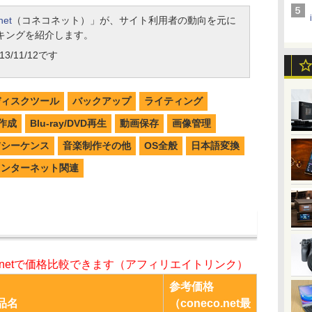
net
（コネコネット）」が、サイト利用者の動向を元に
キングを紹介します。
3/11/12です
ディスクツール
バックアップ
ライティング
作成
Blu-ray/DVD再生
動画保存
画像管理
W/シーケンス
音楽制作その他
OS全般
日本語変換
インターネット関連
o.netで価格比較できます（アフィリエイトリンク）
参考価格
品名
（coneco.net最