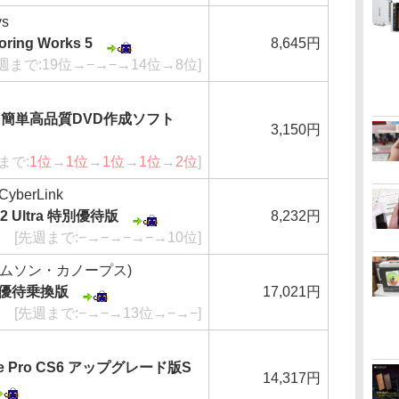
s
ring Works 5
8,645円
週まで:19位→−→−→14位→8位]
VD 2 簡単高品質DVD作成ソフト
3,150円
まで:
1位
→
1位
→
1位
→
1位
→
2位
]
berLink
r12 Ultra 特別優待版
8,232円
[先週まで:−→−→−→−→10位]
トムソン・カノープス)
.5 優待乗換版
17,021円
[先週まで:−→−→13位→−→−]
ere Pro CS6 アップグレード版S
14,317円