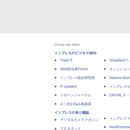
Group site links
インプレスのビジネスWeb
Think IT
SmartGri
Web担当者Forum
ネットショ
インプレス総合研究所
Impress Busi
IT Leaders
インプレス
ドローンジャーナル
DIGITAL
ネッ担お悩み相談室
インプレスの本と雑誌
インプレス
デジタルカメラマガジン
NextPublish
できるネット