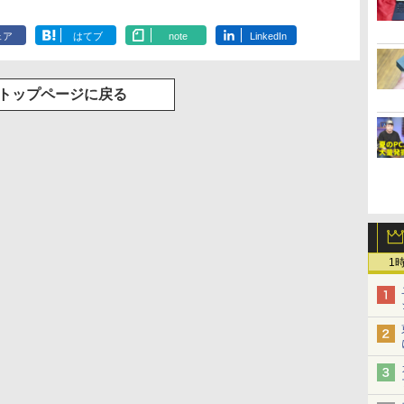
ェア
はてブ
note
LinkedIn
トップページに戻る
1