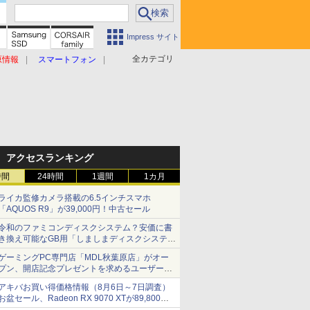
Impress サイト
全カテゴリ
原情報
スマートフォン
アクセスランキング
時間
24時間
1週間
1カ月
ライカ監修カメラ搭載の6.5インチスマホ
「AQUOS R9」が39,000円！中古セール
令和のファミコンディスクシステム？安価に書
き換え可能なGB用「しましまディスクシステ
ム」
ゲーミングPC専門店「MDL秋葉原店」がオー
プン、開店記念プレゼントを求めるユーザーが
押し寄せ長蛇の列に
アキバお買い得価格情報（8月6日～7日調査）
お盆セール、Radeon RX 9070 XTが89,800
円、水平周波数24.8kHz対応の17型モニターが