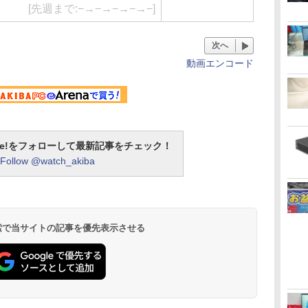
[先週まで:−→−→−→−→−]
次へ
動画エンコード
otline!をフォローして最新記事をチェック！
Follow @watch_akiba
 検索で当サイトの記事を優先表示させる