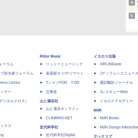
Rittor Music
イカロス出版
dフォーラム
リットーミュージック
AIRLINEweb
ップ担当者フォーラム
楽器探そう!デジマート
Jディフェンスニュー
ness Library
TシャツPOD T-OD
通訳翻訳ジャーナル
セミナー
立東舎
JレスキューWeb
 X（デジタルクロス）
山と溪谷社
イカロスアカデミー
山と溪谷オンライン
MdN
CLIMBING-NET
MdN Books
ブックス
近代科学社
MdN Design Interactiv
ing
近代科学社Digital
テックリブ