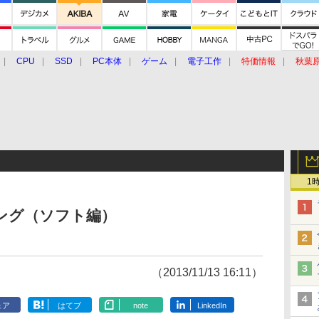
CPU
SSD
PC本体
ゲーム
電子工作
特価情報
秋葉
グルメ
イベント
価格動向
1
ンキング（ソフト編）
（2013/11/13 16:11）
ェア
はてブ
note
LinkedIn