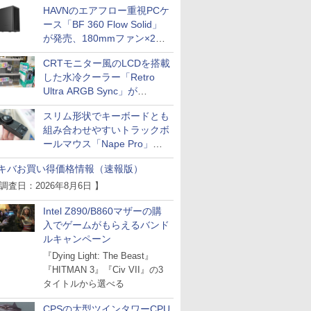
HAVNのエアフロー重視PCケ
ース「BF 360 Flow Solid」
が発売、180mmファン×2搭
載
CRTモニター風のLCDを搭載
した水冷クーラー「Retro
Ultra ARGB Sync」が
Thermaltakeから
スリム形状でキーボードとも
組み合わせやすいトラックボ
ールマウス「Nape Pro」が
Keychronから
キバお買い得価格情報（速報版）
 調査日：2026年8月6日 】
Intel Z890/B860マザーの購
入でゲームがもらえるバンド
ルキャンペーン
『Dying Light: The Beast』
『HITMAN 3』『Civ VII』の3
タイトルから選べる
CPSの大型ツインタワーCPU