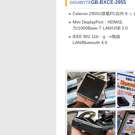
GB-BXCE-2955
GIGABYTE
Celeron 2955U搭載PC自作キッ
Mini DisplayPort・HDMI出
力/1000Base-T LAN/USB 3.0
IEEE 802.11b・g・n無線
LAN/Bluetooth 4.0