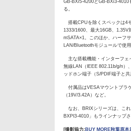
GB-BXi5-4200とGB-BXi3-4010
る。
搭載CPUを除くスペックは4モデ
1333/1600、最大16GB、
mSATA×1。このほか、ハーフサ
LAN/Bluetoothモジュールで使
主な搭載機能・インターフェイスはMini 
無線LAN（IEEE 802.11b/g/n
ッドホン端子（S/PDIF端子と
付属品はVESAマウントブラケット
（19V/3.42A）など。
なお、BRIXシリーズは、これ
BXPI3-4010」もラインナ
[撮影協力:
BUY MORE秋葉原本