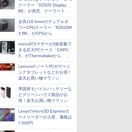
クーラー「RZ820 Display
BK」が発売、クーラートッ
プに5インチ液晶搭載
全高118.5mmのデュアルタ
ワーCPUクーラー「RZ620M
X BK」がCPSから
microATXマザーが2枚搭載で
きる巨大PCケース「CAPO
X」がThermaltakeから、カ
ラーは2色
LenovoのノートPCやゲーミ
ングタブレットなどがお得！
楽天お買い物マラソン
準固体モバイルバッテリーな
どグリーンハウス製品がお
得！楽天お買い物マラソン
LexarのmicroSD Expressカ
ードリーダーが入荷、価格は
7,500円