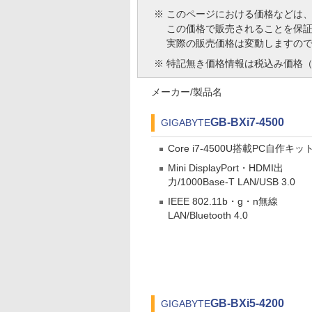
※
このページにおける価格などは
この価格で販売されることを保
実際の販売価格は変動しますの
※
特記無き価格情報は税込み価格（
メーカー/製品名
GB-BXi7-4500
GIGABYTE
Core i7-4500U搭載PC自作キッ
Mini DisplayPort・HDMI出
力/1000Base-T LAN/USB 3.0
IEEE 802.11b・g・n無線
LAN/Bluetooth 4.0
GB-BXi5-4200
GIGABYTE