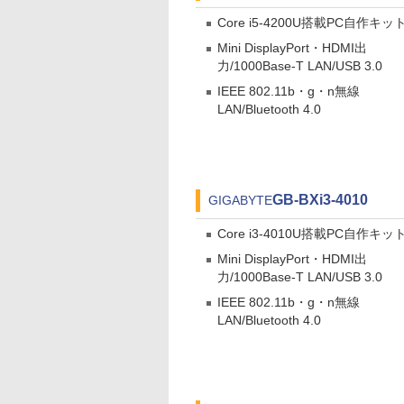
Core i5-4200U搭載PC自作キッ
Mini DisplayPort・HDMI出
力/1000Base-T LAN/USB 3.0
IEEE 802.11b・g・n無線
LAN/Bluetooth 4.0
GB-BXi3-4010
GIGABYTE
Core i3-4010U搭載PC自作キッ
Mini DisplayPort・HDMI出
力/1000Base-T LAN/USB 3.0
IEEE 802.11b・g・n無線
LAN/Bluetooth 4.0