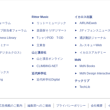
Rittor Music
イカロス出版
dフォーラム
リットーミュージック
AIRLINEweb
ップ担当者フォーラム
楽器探そう!デジマート
Jディフェンスニュー
ness Library
TシャツPOD T-OD
通訳翻訳ジャーナル
セミナー
立東舎
JレスキューWeb
 X（デジタルクロス）
山と溪谷社
イカロスアカデミー
山と溪谷オンライン
MdN
CLIMBING-NET
MdN Books
ブックス
近代科学社
MdN Design Interactiv
ing
近代科学社Digital
テックリブ
TechLib
広告掲載のご案内
編集部へのご連絡
プライバシーポリシー
会社概要