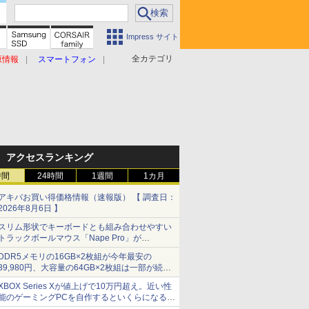
Impress サイト
全カテゴリ
原情報
スマートフォン
アクセスランキング
時間
24時間
1週間
1カ月
アキバお買い得価格情報（速報版） 【 調査日：
2026年8月6日 】
スリム形状でキーボードとも組み合わせやすい
トラックボールマウス「Nape Pro」が
Keychronから
DDR5メモリの16GB×2枚組が今年最安の
39,980円、大容量の64GB×2枚組は一部が続騰
[8月前半のメモリ価格]
XBOX Series Xが値上げで10万円超え。近い性
能のゲーミングPCを自作するといくらになる？
【石田賀津男の『酒の肴にPCゲーム』】