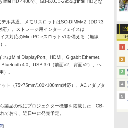
もIntel HD 4400で、GB-BXCE-2955はIntel HDとな
ル共通。メモリスロットはSO-DIMM×2（DDR3
1.35V対応）。ストレージ用インターフェイスは
イズ対応のMini PCIeスロット×1を備える（無線
1
用）。
DisplayPort、HDMI、Gigabit Ethernet、
）、Bluetooth 4.0、USB 3.0（前面×2、背面×2）、ヘ
共用）。
（75×75mm/100×100mm対応）、ACアダプタ
ら製品の他にプロジェクター機能を搭載した「GB-
ップされており、近日中に発売予定。
店
]