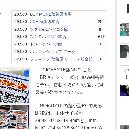
ト
29,980
BUY MORE秋葉原本店
29,980
ZOA 秋葉原本店
2F
29,980
ツクモeX.パソコン館
4F
29,980
ツクモパソコン本店
B1F
29,980
ドスパラパーツ館
1F
29,980
パソコンショップ アーク
32,800
ソフマップ 秋葉原 リユース総合館
1F
“GIGABYTE版NUC”こと
ア
「BRIX」シリーズのHaswell搭載
【
モデル。搭載するCPUの違いで4
製品が発売されている。
GIGABYTEの超小型PCである
BRIXは、本体サイズが
29.9×107.6×114.4mmと、Intel
NUC（34.5×116.6×112.0mm）を