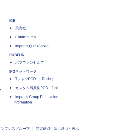
ICE
天海社
ス
Comic curea
impress QuickBooks
PUBFUN
パブファンセルフ
IPGネットワーク
TシャツPOD pTa.shop
カスタム写真集POD fabli
e
Impress Group Publication
Information
インプレスグループ
特定商取引法に基づく表示