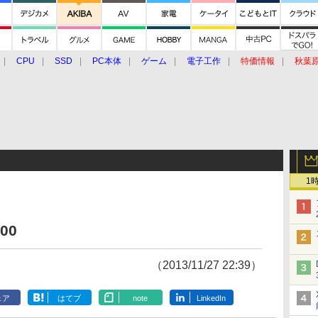
CPU
SSD
PC本体
ゲーム
電子工作
特価情報
秋葉
グルメ
イベント
価格動向
1
00
（2013/11/27 22:39）
ェア
はてブ
note
LinkedIn