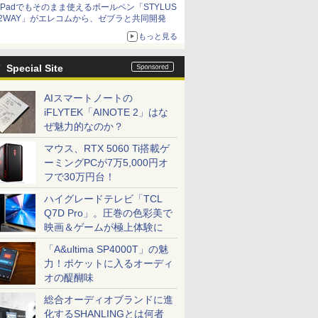
iPadでもそのまま使えるボールペン「STYLUS
2WAY」がエレコムから、ゼブラと共同開発
もっと見る
Special Site
AIスマートノートの
iFLYTEK「AINOTE 2」はな
ぜ魅力的なのか？
マウス、RTX 5060 Ti搭載ゲ
ーミングPCが7万5,000円オ
フで30万円台！
ハイグレードテレビ「TCL
Q7D Pro」。圧巻の色彩美で
映画＆ゲームが極上体験に
「A&ultima SP4000T」の魅
力！ポケットに入るオーディ
オの醍醐味
総合オーディオブランドに進
化するSHANLINGとは何者