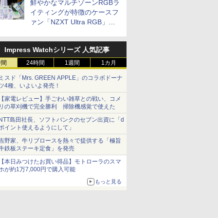
鮮やかなマルチゾーンRGBラ
イティングが特徴のケースフ
ァン「NZXT Ultra RGB」が
発売、計8製品
Impress Watchシリーズ 人気記事
時間
24時間
1週間
1カ月
ミスド「Mrs. GREEN APPLE」のコラボドーナ
ツ4種、いよいよ発売！
【家電レビュー】手ごわい雑草との戦い、コメ
リの草刈機で完全勝利 掃除機感覚で使えた
NTT島田社長、ソフトバンクのセブン出資に「d
ポイント使えるようにして」
吉野家、牛リブロースを熱々で提供する「極旨
牛鉄板ステーキ定食」を発売
【本日みつけたお買い得品】モトローラのスマ
ホが約1万7,000円で購入可能
もっと見る