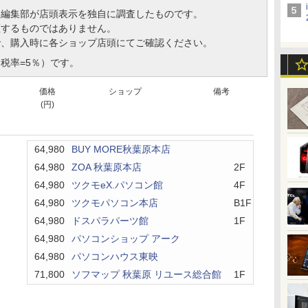
、編集部が店頭表示を独自に調査したものです。
証するものではありません。
で、購入時に各ショップ店頭にてご確認ください。
税率=5％）です。
価格
ショップ
備考
(円)
ト
64,980
BUY MORE秋葉原本店
64,980
ZOA 秋葉原本店
2F
64,980
ツクモeX.パソコン館
4F
64,980
ツクモパソコン本店
B1F
64,980
ドスパラパーツ館
1F
64,980
パソコンショップ アーク
64,980
パソコンハウス東映
71,800
ソフマップ 秋葉原 リユース総合館
1F