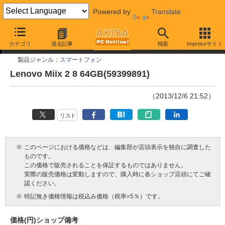
Powered by
Translate
今週見つけた新製品
カテゴリ
過去記事
検索
Impressサイト
製品ジャンル：
スマートフォン
Lenovo Miix 2 8 64GB(59399891)
（2013/12/6 21:52）
リスト
※
このページにおける価格などは、編集部が店頭表示を独自に調査した
ものです。
この価格で販売されることを保証するものではありません。
実際の販売価格は変動しますので、購入時に各ショップ店頭にてご確
認ください。
※
特記無き価格情報は税込み価格（税率=5％）です。
価格(円)
ショップ
備考