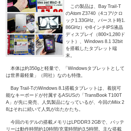
この製品は、Bay Trail-T
のAtom Z3740（4コア/クロ
ック1.33GHz、バースト時1.
86GHz）や8インチIPS液晶
ディスプレイ（800×1,280ド
ット）、Windows 8.1 32bit
を搭載したタブレット端
末。
本体は約350gと軽量で、「Windowsタブレットとして
は世界最軽量」（同社）なのも特徴。
Bay Trail-TのWindows 8.1搭載タブレットは、着脱可
能なキーボードが付属するASUSの「TransBook T100T
A」が先に発売、人気製品になっているが、今回のMiix 2
8はそれに続いて人気が出たかたち。
今回のモデルの搭載メモリはLPDDR3 2GBで、バッテ
リーは動作時間約10時間/充電時間約3.5時間。主な搭載