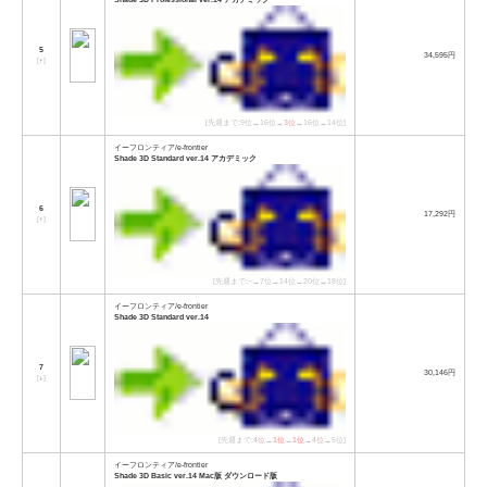
5
34,595円
[
↑
]
[先週まで:9位→16位→
3位
→16位→14位]
イーフロンティア/e-frontier
Shade 3D Standard ver.14 アカデミック
6
17,292円
[
↑
]
[先週まで:−→7位→14位→20位→18位]
イーフロンティア/e-frontier
Shade 3D Standard ver.14
7
30,146円
[
↓
]
[先週まで:
4位
→
1位
→
1位
→
4位
→5位]
イーフロンティア/e-frontier
Shade 3D Basic ver.14 Mac版 ダウンロード版