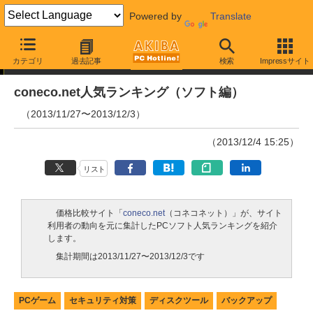
Powered by
Translate
ランキング
カテゴリ
過去記事
検索
Impressサイト
coneco.net人気ランキング（ソフト編）
（2013/11/27〜2013/12/3）
（2013/12/4 15:25）
リスト
価格比較サイト「
coneco.net
（コネコネット）」が、サイト
利用者の動向を元に集計したPCソフト人気ランキングを紹介
します。
集計期間は2013/11/27〜2013/12/3です
PCゲーム
セキュリティ対策
ディスクツール
バックアップ