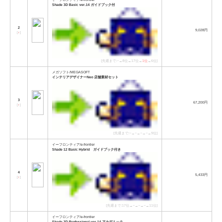
Shade 3D Basic ver.14 ガイドブック付
2
9,028円
[
↑
]
[先週まで:−→8位→17位→
1位
→6位]
メガソフト/MEGASOFT
インテリアデザイナーNeo 店舗素材セット
3
67,200円
[
↑
]
[先週まで:−→−→−→−→9位]
イーフロンティア/e-frontier
Shade 12 Basic Hybrid ガイドブック付き
4
5,433円
[
↑
]
[先週まで:17位→−→−→−→11位]
イーフロンティア/e-frontier
Shade 3D Professional ver.14 アカデミック