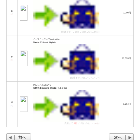
8
7,000円
[
↑
]
[先週まで:−→19位→15位→5位→19位]
イーフロンティア/e-frontier
Shade 13 basic Hybrid
9
11,359円
[
↑
]
[先週まで:14位→−→−→−→−]
セルシス/CELSYS
六角大王Super6 Win版 (セルシス)
10
6,254円
[
↓
]
[先週まで:
1位
→10位→9位→−→
4位
]
前へ
次へ