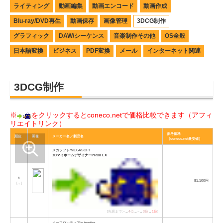
ライティング
動画編集
動画エンコード
動画作成
Blu-ray/DVD再生
動画保存
画像管理
3DCG制作
グラフィック
DAW/シーケンス
音楽制作その他
OS全般
日本語変換
ビジネス
PDF変換
メール
インターネット関連
3DCG制作
※
をクリックするとconeco.netで価格比較できます（アフィ
リエイトリンク）
参考価格
順位
画像
メーカー名／製品名
（coneco.net最安値）
メガソフト/MEGASOFT
3DマイホームデザイナーPRO8 EX
1
81,100円
[
→
]
[先週まで:−→
4位
→−→
3位
→
1位
]
イーフロンティア/e-frontier