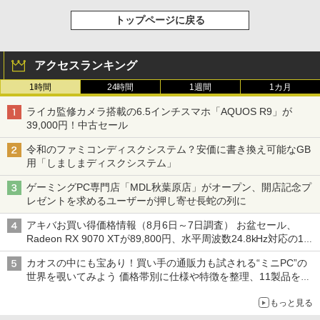
トップページに戻る
アクセスランキング
1時間
24時間
1週間
1カ月
ライカ監修カメラ搭載の6.5インチスマホ「AQUOS R9」が
39,000円！中古セール
令和のファミコンディスクシステム？安価に書き換え可能なGB
用「しましまディスクシステム」
ゲーミングPC専門店「MDL秋葉原店」がオープン、開店記念プ
レゼントを求めるユーザーが押し寄せ長蛇の列に
アキバお買い得価格情報（8月6日～7日調査） お盆セール、
Radeon RX 9070 XTが89,800円、水平周波数24.8kHz対応の17
型モニターが9,801円、暑さ指数連動セール ほか
カオスの中にも宝あり！買い手の通販力も試される“ミニPC”の
世界を覗いてみよう 価格帯別に仕様や特徴を整理、11製品をピ
ックアップ text by 石川 ひさよし
もっと見る