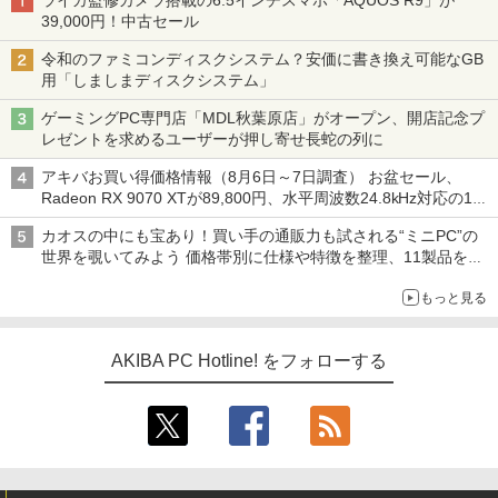
ライカ監修カメラ搭載の6.5インチスマホ「AQUOS R9」が
39,000円！中古セール
令和のファミコンディスクシステム？安価に書き換え可能なGB
用「しましまディスクシステム」
ゲーミングPC専門店「MDL秋葉原店」がオープン、開店記念プ
レゼントを求めるユーザーが押し寄せ長蛇の列に
アキバお買い得価格情報（8月6日～7日調査） お盆セール、
Radeon RX 9070 XTが89,800円、水平周波数24.8kHz対応の17
型モニターが9,801円、暑さ指数連動セール ほか
カオスの中にも宝あり！買い手の通販力も試される“ミニPC”の
世界を覗いてみよう 価格帯別に仕様や特徴を整理、11製品をピ
ックアップ text by 石川 ひさよし
もっと見る
AKIBA PC Hotline! をフォローする