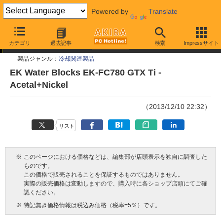
Powered by
Translate
今週見つけた新製品
カテゴリ
過去記事
検索
Impressサイト
製品ジャンル：
冷却関連製品
EK Water Blocks EK-FC780 GTX Ti -
Acetal+Nickel
（2013/12/10 22:32）
リスト
※
このページにおける価格などは、編集部が店頭表示を独自に調査した
ものです。
この価格で販売されることを保証するものではありません。
実際の販売価格は変動しますので、購入時に各ショップ店頭にてご確
認ください。
※
特記無き価格情報は税込み価格（税率=5％）です。