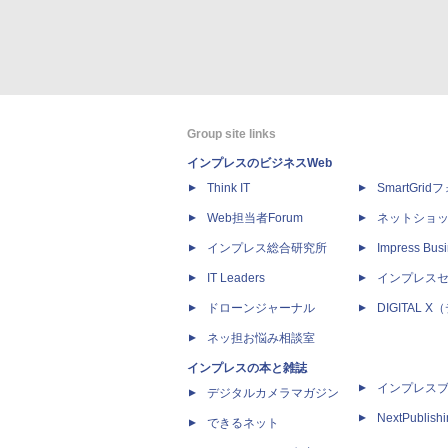
Group site links
インプレスのビジネスWeb
Think IT
SmartGri
Web担当者Forum
ネットショ
インプレス総合研究所
Impress Busi
IT Leaders
インプレス
ドローンジャーナル
DIGITAL
ネッ担お悩み相談室
インプレスの本と雑誌
インプレス
デジタルカメラマガジン
NextPublish
できるネット