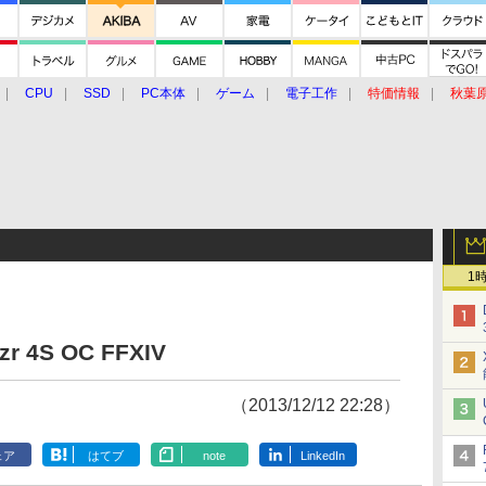
CPU
SSD
PC本体
ゲーム
電子工作
特価情報
秋葉
グルメ
イベント
価格動向
1
zr 4S OC FFXIV
（2013/12/12 22:28）
ェア
はてブ
note
LinkedIn