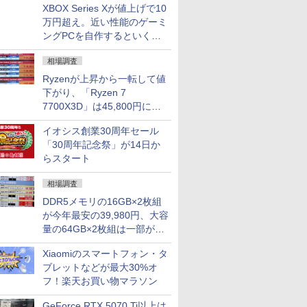
XBOX Series Xが値上げで10
万円超え。近い性能のゲーミ
ングPCを自作するといくら
になる？
相場調査
Ryzenが上昇から一転して値
下がり、「Ryzen 7
7700X3D」は45,800円に急
落し「Ryzen 7 7800X3D」
イオシス創業30周年セール
との価格逆転解消 [8月前半の
「30周年記念祭」が14日か
CPU価格]
らスタート
相場調査
DDR5メモリの16GB×2枚組
が今年最安の39,980円、大容
量の64GB×2枚組は一部が続
騰 [8月前半のメモリ価格]
Xiaomiのスマートフォン・タ
ブレットなどが最大30%オ
フ！楽天お買い物マラソン
GeForce RTX 5070 Ti以上は