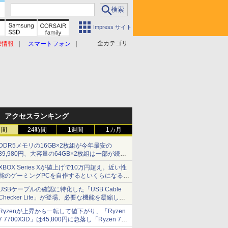
Impress サイト
全カテゴリ
原情報
スマートフォン
アクセスランキング
時間
24時間
1週間
1カ月
DDR5メモリの16GB×2枚組が今年最安の
39,980円、大容量の64GB×2枚組は一部が続騰
[8月前半のメモリ価格]
XBOX Series Xが値上げで10万円超え。近い性
能のゲーミングPCを自作するといくらになる？
【石田賀津男の『酒の肴にPCゲーム』】
USBケーブルの確認に特化した「USB Cable
Checker Lite」が登場、必要な機能を凝縮しコ
ンパクトに 7日発売
Ryzenが上昇から一転して値下がり、「Ryzen
7 7700X3D」は45,800円に急落し「Ryzen 7
7800X3D」との価格逆転解消 [8月前半のCPU