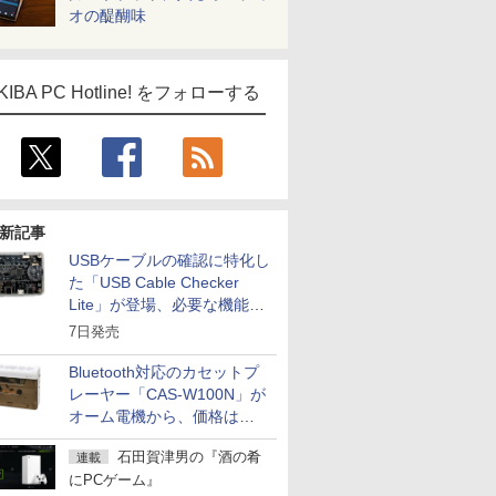
オの醍醐味
KIBA PC Hotline! をフォローする
新記事
USBケーブルの確認に特化し
た「USB Cable Checker
Lite」が登場、必要な機能を
凝縮しコンパクトに
7日発売
Bluetooth対応のカセットプ
レーヤー「CAS-W100N」が
オーム電機から、価格は
5,940円
石田賀津男の『酒の肴
連載
にPCゲーム』