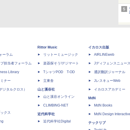
Rittor Music
イカロス出版
dフォーラム
リットーミュージック
AIRLINEweb
ップ担当者フォーラム
楽器探そう!デジマート
Jディフェンスニュー
ness Library
TシャツPOD T-OD
通訳翻訳ジャーナル
セミナー
立東舎
JレスキューWeb
 X（デジタルクロス）
山と溪谷社
イカロスアカデミー
山と溪谷オンライン
MdN
CLIMBING-NET
MdN Books
ブックス
近代科学社
MdN Design Interactiv
ing
近代科学社Digital
テックリブ