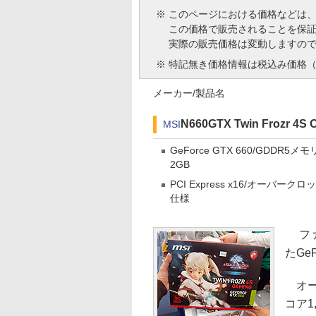
※
このページにおける価格などは
この価格で販売されることを保
実際の販売価格は変動しますの
※
特記無き価格情報は税込み価格（
メーカー/製品名
N660GTX Twin Frozr 4S 
MSI
GeForce GTX 660/GDDR5メモ
2GB
PCI Express x16/オーバークロ
仕様
ファ
たGe
オー
コア1,