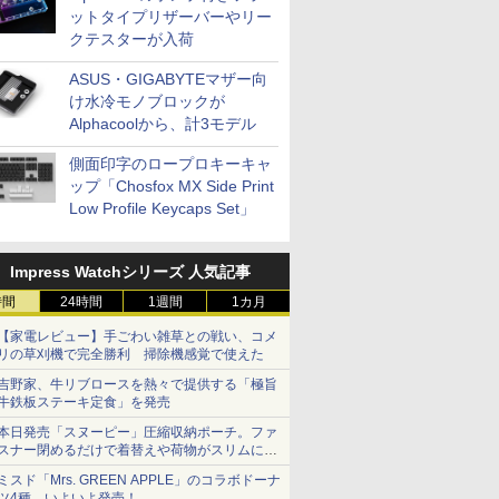
ットタイプリザーバーやリー
クテスターが入荷
ASUS・GIGABYTEマザー向
け水冷モノブロックが
Alphacoolから、計3モデル
側面印字のロープロキーキャ
ップ「Chosfox MX Side Print
Low Profile Keycaps Set」
Impress Watchシリーズ 人気記事
時間
24時間
1週間
1カ月
【家電レビュー】手ごわい雑草との戦い、コメ
リの草刈機で完全勝利 掃除機感覚で使えた
吉野家、牛リブロースを熱々で提供する「極旨
牛鉄板ステーキ定食」を発売
本日発売「スヌーピー」圧縮収納ポーチ。ファ
スナー閉めるだけで着替えや荷物がスリムにま
とまる
ミスド「Mrs. GREEN APPLE」のコラボドーナ
ツ4種、いよいよ発売！