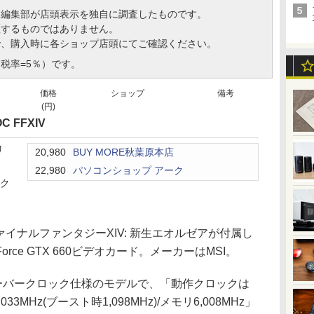
、編集部が店頭表示を独自に調査したものです。
証するものではありません。
で、購入時に各ショップ店頭にてご確認ください。
税率=5％）です。
価格
ショップ
備考
(円)
OC FFXIV
リ
20,980
BUY MORE秋葉原本店
22,980
パソコンショップ アーク
ック
イナルファンタジーXIV: 新生エオルゼアが付属し
Force GTX 660ビデオカード。メーカーはMSI。
バークロック仕様のモデルで、「動作クロックは
033MHz(ブースト時1,098MHz)/メモリ6,008MHz」