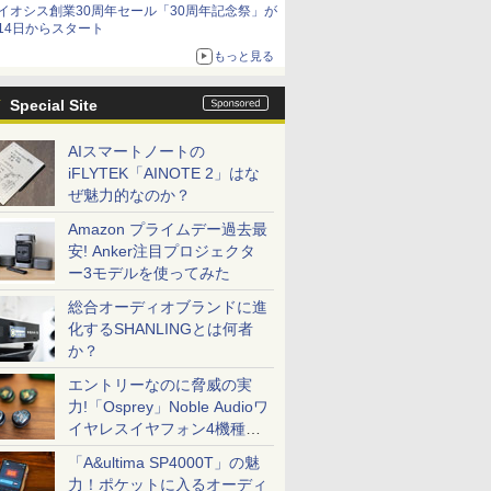
イオシス創業30周年セール「30周年記念祭」が
価格]
14日からスタート
もっと見る
Special Site
AIスマートノートの
iFLYTEK「AINOTE 2」はな
ぜ魅力的なのか？
Amazon プライムデー過去最
安! Anker注目プロジェクタ
ー3モデルを使ってみた
総合オーディオブランドに進
化するSHANLINGとは何者
か？
エントリーなのに脅威の実
力!「Osprey」Noble Audioワ
イヤレスイヤフォン4機種を
一気に聴く
「A&ultima SP4000T」の魅
力！ポケットに入るオーディ