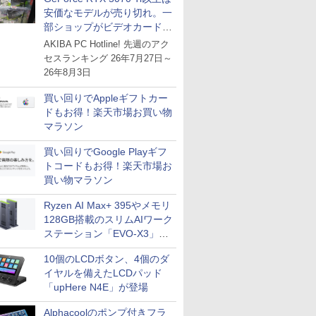
安価なモデルが売り切れ。一
部ショップがビデオカードの
購入制限を実施したニュース
AKIBA PC Hotline! 先週のアク
が注目を集める
セスランキング 26年7月27日～
26年8月3日
買い回りでAppleギフトカー
ドもお得！楽天市場お買い物
マラソン
買い回りでGoogle Playギフ
トコードもお得！楽天市場お
買い物マラソン
Ryzen AI Max+ 395やメモリ
128GB搭載のスリムAIワーク
ステーション「EVO-X3」が
GMKtecから
10個のLCDボタン、4個のダ
イヤルを備えたLCDパッド
「upHere N4E」が登場
Alphacoolのポンプ付きフラ