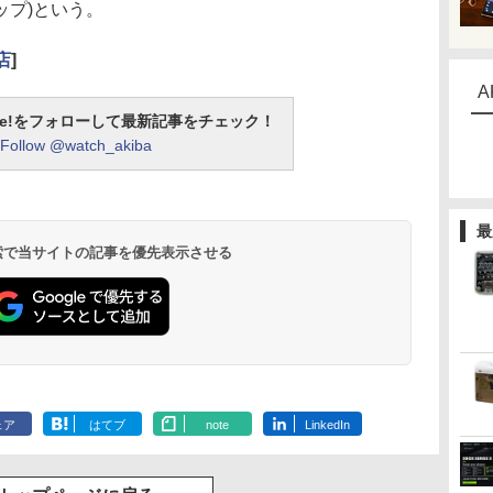
ップ)という。
店
]
A
otline!をフォローして最新記事をチェック！
Follow @watch_akiba
最
 検索で当サイトの記事を優先表示させる
ェア
はてブ
note
LinkedIn