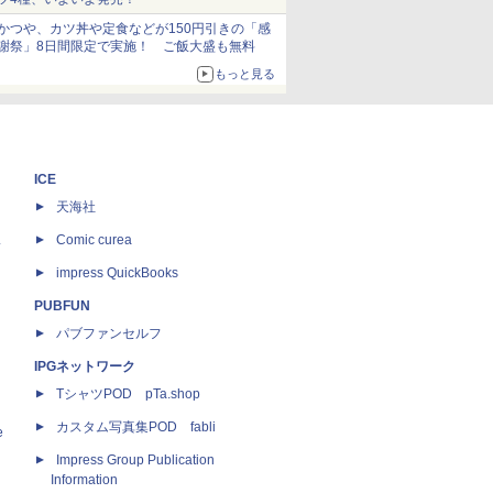
かつや、カツ丼や定食などが150円引きの「感
謝祭」8日間限定で実施！ ご飯大盛も無料
もっと見る
ICE
天海社
ス
Comic curea
impress QuickBooks
PUBFUN
パブファンセルフ
IPGネットワーク
TシャツPOD pTa.shop
カスタム写真集POD fabli
e
Impress Group Publication
Information