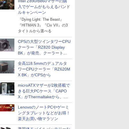
Intel Z890/B860マザーの購
入でゲームがもらえるバンド
ルキャンペーン
『Dying Light: The Beast』
『HITMAN 3』『Civ VII』の3
タイトルから選べる
CPSの大型ツインタワーCPU
クーラー「RZ820 Display
BK」が発売、クーラートッ
プに5インチ液晶搭載
全高118.5mmのデュアルタ
ワーCPUクーラー「RZ620M
X BK」がCPSから
microATXマザーが2枚搭載で
きる巨大PCケース「CAPO
X」がThermaltakeから、カ
ラーは2色
LenovoのノートPCやゲーミ
ングタブレットなどがお得！
楽天お買い物マラソン