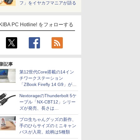
フ」をイヤカフマニアが語る
KIBA PC Hotline! をフォローする
新記事
第12世代Core搭載の14イン
チワークステーション
「ZBook Firefly 14 G9」が
79,800円！秋葉原で中古PC
NextorageのThunderbolt 5ケ
セール
ーブル「NX-CBT12」シリー
ズが発売、長さは
30cm/50cm/1mの3種類
プロ生ちゃんグッズの新作、
手のひらサイズのミニキャン
バスが入荷。絵柄は5種類