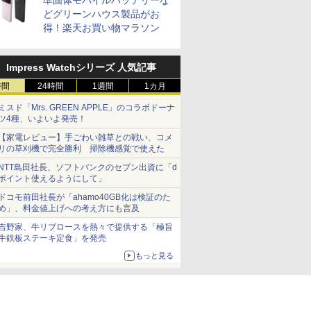
準固体モバイルバッテリーな
どグリーンハウス製品がお
得！楽天お買い物マラソン
Impress Watchシリーズ 人気記事
時間
24時間
1週間
1カ月
ミスド「Mrs. GREEN APPLE」のコラボドーナ
ツ4種、いよいよ発売！
【家電レビュー】手ごわい雑草との戦い、コメ
リの草刈機で完全勝利 掃除機感覚で使えた
NTT島田社長、ソフトバンクのセブン出資に「d
ポイント使えるようにして」
ドコモ前田社長が「ahamo40GB化は検証のた
め」、料金値上げへの考え方にも言及
吉野家、牛リブロースを熱々で提供する「極旨
牛鉄板ステーキ定食」を発売
もっと見る