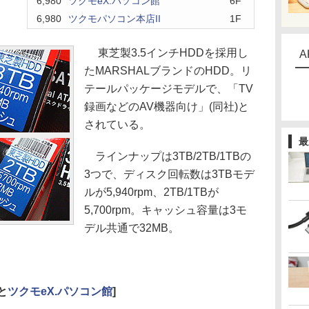
6,980
ツクモeX.パソコン館
6F
6,980
ツクモパソコン本店II
1F
東芝製3.5インチHDDを採用し
A
たMARSHALブランドのHDD。リ
テールパッケージモデルで、「TV
録画などのAV機器向け」(同社)と
されている。
最
ラインナップは3TB/2TB/1TBの
3つで、ディスク回転数は3TBモデ
ルが5,940rpm、2TB/1TBが
5,700rpm。キャッシュ容量は3モ
デル共通で32MB。
と
ツクモeX.パソコン館
]