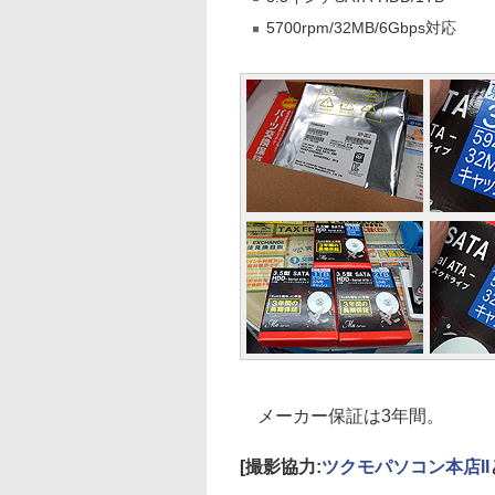
5700rpm/32MB/6Gbps対応
メーカー保証は3年間。
[撮影協力:
ツクモパソコン本店II