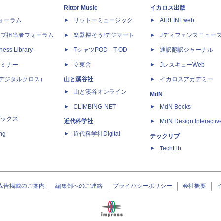
Rittor Music
イカロス出版
dフォーラム
リットーミュージック
AIRLINEweb
ップ担当者フォーラム
楽器探そう!デジマート
Jディフェンスニュー
ness Library
TシャツPOD T-OD
通訳翻訳ジャーナル
セミナー
立東舎
JレスキューWeb
 X（デジタルクロス）
山と溪谷社
イカロスアカデミー
山と溪谷オンライン
MdN
CLIMBING-NET
MdN Books
ブックス
近代科学社
MdN Design Interactiv
ing
近代科学社Digital
テックリブ
TechLib
広告掲載のご案内
編集部へのご連絡
プライバシーポリシー
会社概要