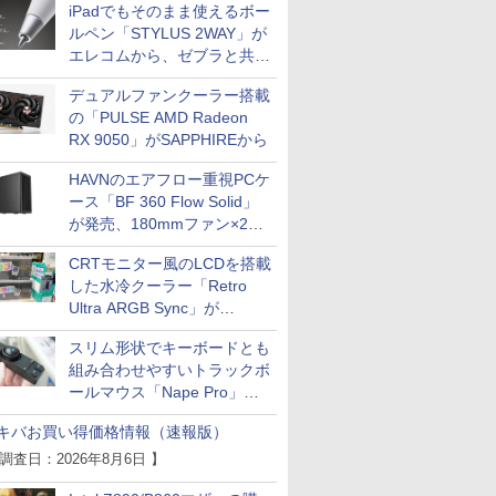
iPadでもそのまま使えるボー
ルペン「STYLUS 2WAY」が
エレコムから、ゼブラと共同
開発
デュアルファンクーラー搭載
の「PULSE AMD Radeon
RX 9050」がSAPPHIREから
HAVNのエアフロー重視PCケ
ース「BF 360 Flow Solid」
が発売、180mmファン×2搭
載
CRTモニター風のLCDを搭載
した水冷クーラー「Retro
Ultra ARGB Sync」が
Thermaltakeから
スリム形状でキーボードとも
組み合わせやすいトラックボ
ールマウス「Nape Pro」が
Keychronから
キバお買い得価格情報（速報版）
 調査日：2026年8月6日 】