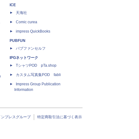
ICE
天海社
ス
Comic curea
impress QuickBooks
PUBFUN
パブファンセルフ
IPGネットワーク
TシャツPOD pTa.shop
カスタム写真集POD fabli
e
Impress Group Publication
Information
インプレスグループ
特定商取引法に基づく表示