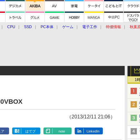
CPU
SSD
PC本体
ゲーム
電子工作
特価情報
秋葉
グルメ
イベント
価格動向
1
00VBOX
（2013/12/11 21:06）
ェア
はてブ
note
LinkedIn