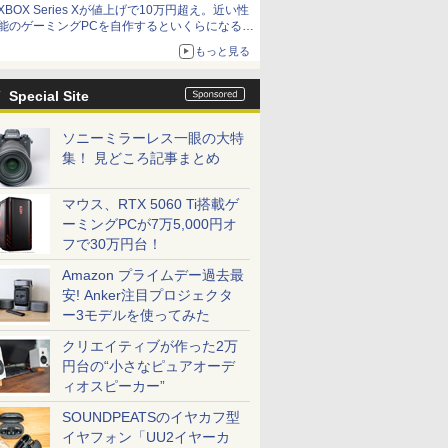
XBOX Series Xが値上げで10万円超え。近い性
能のゲーミングPCを自作するといくらになる？
【石田賀津男の『酒の肴にPCゲーム』】
もっと見る
Special Site
ソニーミラーレス一眼の大特
集！ 見どころ記事まとめ
マウス、RTX 5060 Ti搭載ゲ
ーミングPCが7万5,000円オ
フで30万円台！
Amazon プライムデー過去最
安! Anker注目プロジェクタ
ー3モデルを使ってみた
クリエイティブが作った2万
円台の“小さなピュアオーデ
ィオスピーカー”
SOUNDPEATSのイヤカフ型
イヤフォン「UU2イヤーカ