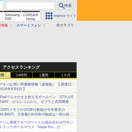
Impress サイト
全カテゴリ
原情報
スマートフォン
アクセスランキング
時間
24時間
1週間
1カ月
アキバお買い得価格情報（速報版） 【 調査日：
2026年8月6日 】
iPadでもそのまま使えるボールペン「STYLUS
2WAY」がエレコムから、ゼブラと共同開発
DDR5メモリの16GB×2枚組が今年最安の
39,980円、大容量の64GB×2枚組は一部が続騰
[8月前半のメモリ価格]
スリム形状でキーボードとも組み合わせやすい
トラックボールマウス「Nape Pro」が
Keychronから