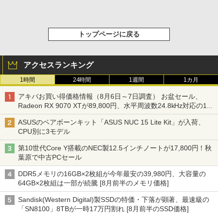
トップページに戻る
アクセスランキング
1時間
24時間
1週間
1カ月
アキバお買い得価格情報（8月6日～7日調査） お盆セール、
Radeon RX 9070 XTが89,800円、水平周波数24.8kHz対応の17
型モニターが9,801円、暑さ指数連動セール ほか
ASUSのベアボーンキット「ASUS NUC 15 Lite Kit」が入荷、
CPU別に3モデル
第10世代Core Y搭載のNEC製12.5インチノートが17,800円！秋
葉原で中古PCセール
DDR5メモリの16GB×2枚組が今年最安の39,980円、大容量の
64GB×2枚組は一部が続騰 [8月前半のメモリ価格]
Sandisk(Western Digital)製SSDの特価・下落が顕著、最速級の
「SN8100」8TBが一時17万円割れ [8月前半のSSD価格]