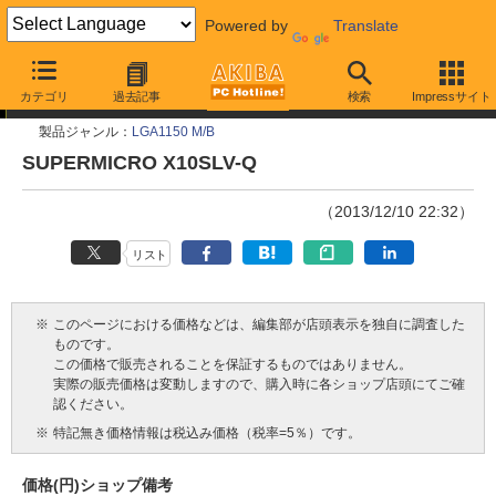
Powered by
Translate
今週見つけた新製品
カテゴリ
過去記事
検索
Impressサイト
製品ジャンル：
LGA1150 M/B
SUPERMICRO X10SLV-Q
（2013/12/10 22:32）
リスト
※
このページにおける価格などは、編集部が店頭表示を独自に調査した
ものです。
この価格で販売されることを保証するものではありません。
実際の販売価格は変動しますので、購入時に各ショップ店頭にてご確
認ください。
※
特記無き価格情報は税込み価格（税率=5％）です。
価格(円)
ショップ
備考