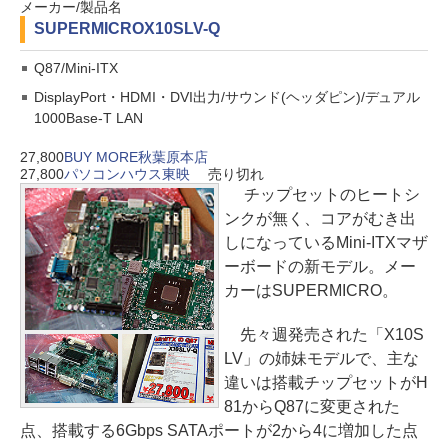
メーカー/製品名
SUPERMICRO
X10SLV-Q
Q87/Mini-ITX
DisplayPort・HDMI・DVI出力/サウンド(ヘッダピン)/デュアル
1000Base-T LAN
27,800
BUY MORE秋葉原本店
27,800
パソコンハウス東映
売り切れ
チップセットのヒートシ
ンクが無く、コアがむき出
しになっているMini-ITXマザ
ーボードの新モデル。メー
カーはSUPERMICRO。
先々週発売された「X10S
LV」の姉妹モデルで、主な
違いは搭載チップセットがH
81からQ87に変更された
点、搭載する6Gbps SATAポートが2から4に増加した点