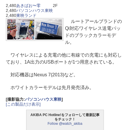
2,480
あきばお〜零
2F
2,480
パソコンハウス東映
2,480
東映ランド
ルートアールブランドの
Qi対応ワイヤレス送電パッ
ドのブラックカラーモデ
ル。
ワイヤレスによる充電の他に有線での充電にも対応し
ており、1A出力のUSBポートが1つ用意されている。
対応機器はNexus 7(2013)など。
ホワイトカラーモデルは先月発売済み。
[撮影協力:
パソコンハウス東映
]
[この製品だけ表示]
AKIBA PC Hotline!をフォローして最新記事
をチェック！
Follow @watch_akiba