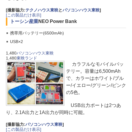
[撮影協力:
テクノハウス東映
と
パソコンハウス東映
]
[この製品だけ表示]
トーシン産業
NEO Power Bank
携帯用バッテリー(6500mAh)
USB×2
1,480
パソコンハウス東映
1,480
東映ランド
カラフルなモバイルバッ
テリー。容量は6,500mAh
で、カラーはホワイト/ブル
ー/イエロー/グリーン/ピンク
の5色。
USB出力ポートは2つあ
り、2.1A出力と1A出力が同時に可能。
[撮影協力:
パソコンハウス東映
]
[この製品だけ表示]