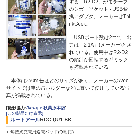
する「R2-D2」がモチーフ
のシガーソケット - USB変
換アダプタ。メーカーはThi
nkGeek。
USBポート数は2つで、出
力は「2.1A」(メーカー)とさ
れている。使用中はR2-D2
の頭部が回転するギミック
も搭載されている。
本体は350ml缶ほどのサイズがあり、メーカーのWeb
サイトでは車の缶ホルダーなどに置いて使用している写
真が掲載されている。
[撮影協力:
Jan-gle 秋葉原本店
]
[この製品だけ表示]
ルートアール
RCG-QU1-BK
無接点充電用送電パッド(Qi対応)