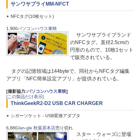
サンワサプライ
MM-NFCT
NFCタグ(10枚セット)
1,900
パソコンハウス東映
サンワサプライブランド
のNFCタグ。直径2.5cmの
円形のもので、10枚1セット
で販売されている。
タグの記憶領域は144byteで、同社からNFCタグ編集
アプリ「NFC簡単設定アプリ」が提供されている。
[撮影協力:
パソコンハウス東映
]
[この製品だけ表示]
ThinkGeek
R2-D2 USB CAR CHARGER
シガーソケット - USB変換アダプタ
6,880
Jan-gle 秋葉原本店
売り切れ
スター・ウォーズに登場