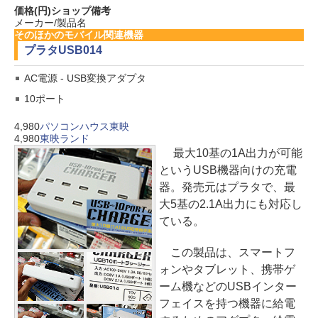
価格(円)
ショップ
備考
メーカー/製品名
そのほかのモバイル関連機器
プラタ
USB014
AC電源 - USB変換アダプタ
10ポート
4,980
パソコンハウス東映
4,980
東映ランド
最大10基の1A出力が可能
というUSB機器向けの充電
器。発売元はプラタで、最
大5基の2.1A出力にも対応し
ている。
この製品は、スマートフ
ォンやタブレット、携帯ゲ
ーム機などのUSBインター
フェイスを持つ機器に給電