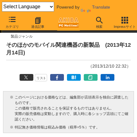
Powered by
Translate
今週見つけた新製品
カテゴリ
過去記事
検索
Impressサイト
製品ジャンル
そのほかのモバイル関連機器の新製品 (2013年12
月14日)
（2013/12/10 22:32）
リスト
※
このページにおける価格などは、編集部が店頭表示を独自に調査した
ものです。
この価格で販売されることを保証するものではありません。
実際の販売価格は変動しますので、購入時に各ショップ店頭にてご確
認ください。
※
特記無き価格情報は税込み価格（税率=5％）です。