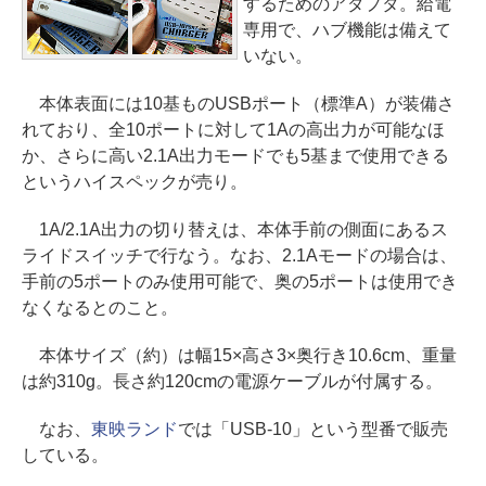
するためのアダプタ。給電
専用で、ハブ機能は備えて
いない。
本体表面には10基ものUSBポート（標準A）が装備さ
れており、全10ポートに対して1Aの高出力が可能なほ
か、さらに高い2.1A出力モードでも5基まで使用できる
というハイスペックが売り。
1A/2.1A出力の切り替えは、本体手前の側面にあるス
ライドスイッチで行なう。なお、2.1Aモードの場合は、
手前の5ポートのみ使用可能で、奥の5ポートは使用でき
なくなるとのこと。
本体サイズ（約）は幅15×高さ3×奥行き10.6cm、重量
は約310g。長さ約120cmの電源ケーブルが付属する。
なお、
東映ランド
では「USB-10」という型番で販売
している。