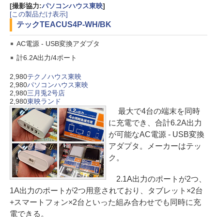
[撮影協力:
パソコンハウス東映
]
[この製品だけ表示]
テック
TEACUS4P-WH/BK
AC電源 - USB変換アダプタ
計6.2A出力/4ポート
2,980
テクノハウス東映
2,980
パソコンハウス東映
2,980
三月兎2号店
2,980
東映ランド
最大で4台の端末を同時
に充電でき、合計6.2A出力
が可能なAC電源 - USB変換
アダプタ。メーカーはテッ
ク。
2.1A出力のポートが2つ、
1A出力のポートが2つ用意されており、タブレット×2台
+スマートフォン×2台といった組み合わせでも同時に充
電できる。