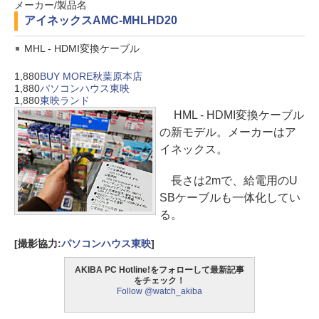
メーカー/製品名
アイネックス
AMC-MHLHD20
MHL - HDMI変換ケーブル
1,880
BUY MORE秋葉原本店
1,880
パソコンハウス東映
1,880
東映ランド
HML - HDMI変換ケーブル
の新モデル。メーカーはア
イネックス。
長さは2mで、給電用のU
SBケーブルも一体化してい
る。
[撮影協力:
パソコンハウス東映
]
AKIBA PC Hotline!をフォローして最新記事
をチェック！
Follow @watch_akiba