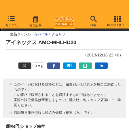
今週見つけた新製品
カテゴリ
過去記事
検索
Impressサイト
製品ジャンル：
モバイルアクセサリー
アイネックス AMC-MHLHD20
（2013/12/18 22:40）
リスト
※
このページにおける価格などは、編集部が店頭表示を独自に調査した
ものです。
この価格で販売されることを保証するものではありません。
実際の販売価格は変動しますので、購入時に各ショップ店頭にてご確
認ください。
※
特記無き価格情報は税込み価格（税率=5％）です。
価格(円)
ショップ
備考