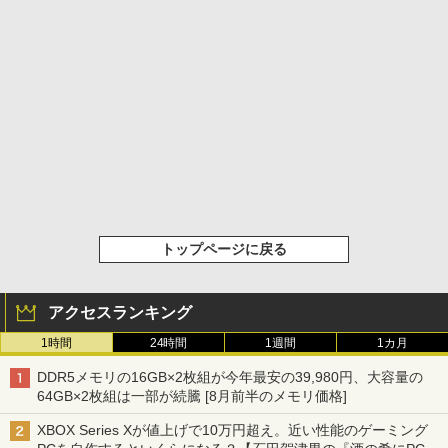
トップページに戻る
アクセスランキング
1時間
24時間
1週間
1カ月
DDR5メモリの16GB×2枚組が今年最安の39,980円、大容量の
64GB×2枚組は一部が続騰 [8月前半のメモリ価格]
XBOX Series Xが値上げで10万円超え。近い性能のゲーミング