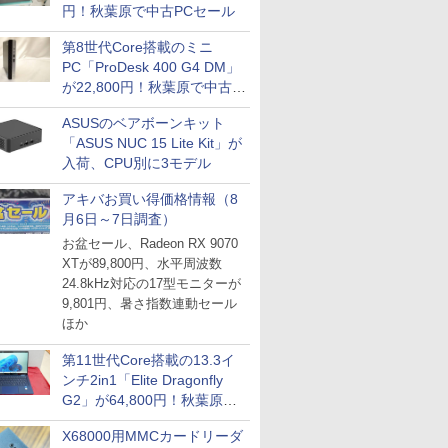
円！秋葉原で中古PCセール
第8世代Core搭載のミニ
PC「ProDesk 400 G4 DM」
が22,800円！秋葉原で中古
PCセール
ASUSのベアボーンキット
「ASUS NUC 15 Lite Kit」が
入荷、CPU別に3モデル
アキバお買い得価格情報（8
月6日～7日調査）
お盆セール、Radeon RX 9070
XTが89,800円、水平周波数
24.8kHz対応の17型モニターが
9,801円、暑さ指数連動セール
ほか
第11世代Core搭載の13.3イ
ンチ2in1「Elite Dragonfly
G2」が64,800円！秋葉原で
中古PCセール
X68000用MMCカードリーダ