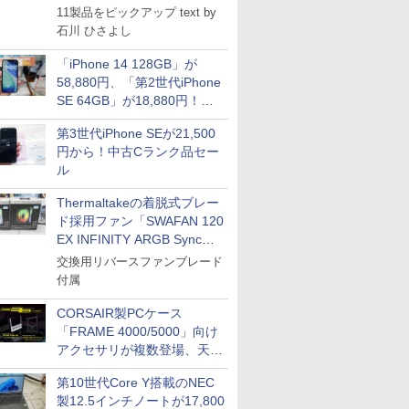
11製品をピックアップ text by
石川 ひさよし
「iPhone 14 128GB」が
58,880円、「第2世代iPhone
SE 64GB」が18,880円！中
古Bランク品セール
第3世代iPhone SEが21,500
円から！中古Cランク品セー
ル
Thermaltakeの着脱式ブレー
ド採用ファン「SWAFAN 120
EX INFINITY ARGB Sync」
に単品パッケージ
交換用リバースファンブレード
付属
CORSAIR製PCケース
「FRAME 4000/5000」向け
アクセサリが複数登場、天然
木製パネルや背面コネクタ対
第10世代Core Y搭載のNEC
応トレイなど
製12.5インチノートが17,800