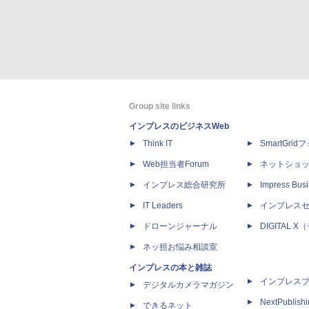
Group site links
インプレスのビジネスWeb
Think IT
SmartGri
Web担当者Forum
ネットショ
インプレス総合研究所
Impress Busi
IT Leaders
インプレス
ドローンジャーナル
DIGITAL
ネッ担お悩み相談室
インプレスの本と雑誌
インプレス
デジタルカメラマガジン
NextPublish
できるネット