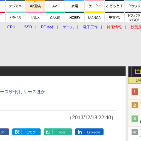
CPU
SSD
PC本体
ゲーム
電子工作
特価情報
秋葉
グルメ
イベント
価格動向
1
ケース/外付けケースほか
（2013/12/18 22:40）
ェア
はてブ
note
LinkedIn