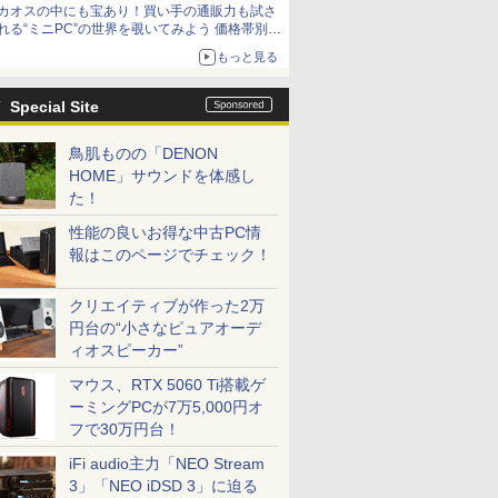
カオスの中にも宝あり！買い手の通販力も試さ
9,801円、暑さ指数連動セール ほか
れる“ミニPC”の世界を覗いてみよう 価格帯別に
仕様や特徴を整理、11製品をピックアップ text
もっと見る
by 石川 ひさよし
Special Site
鳥肌ものの「DENON
HOME」サウンドを体感し
た！
性能の良いお得な中古PC情
報はこのページでチェック！
クリエイティブが作った2万
円台の“小さなピュアオーデ
ィオスピーカー”
マウス、RTX 5060 Ti搭載ゲ
ーミングPCが7万5,000円オ
フで30万円台！
iFi audio主力「NEO Stream
3」「NEO iDSD 3」に迫る