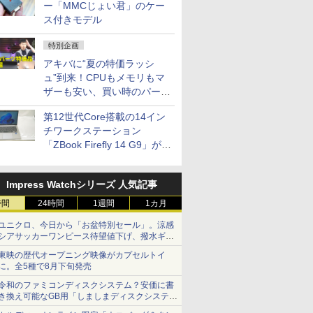
ー「MMCじょい君」のケー
ス付きモデル
特別企画
アキバに“夏の特価ラッシ
ュ”到来！CPUもメモリもマ
ザーも安い、買い時のパーツ
は？【8月7日(金)22時配信】
第12世代Core搭載の14イン
チワークステーション
「ZBook Firefly 14 G9」が
79,800円！秋葉原で中古PC
セール
Impress Watchシリーズ 人気記事
時間
24時間
1週間
1カ月
ユニクロ、今日から「お盆特別セール」。涼感
シアサッカーワンピース待望値下げ、撥水ギア
ショーツは1990円に
東映の歴代オープニング映像がカプセルトイ
に。全5種で8月下旬発売
令和のファミコンディスクシステム？安価に書
き換え可能なGB用「しましまディスクシステ
ム」