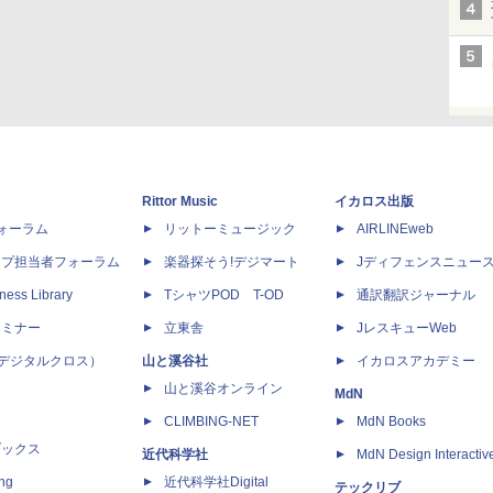
Rittor Music
イカロス出版
dフォーラム
リットーミュージック
AIRLINEweb
ップ担当者フォーラム
楽器探そう!デジマート
Jディフェンスニュー
ness Library
TシャツPOD T-OD
通訳翻訳ジャーナル
セミナー
立東舎
JレスキューWeb
 X（デジタルクロス）
山と溪谷社
イカロスアカデミー
山と溪谷オンライン
MdN
CLIMBING-NET
MdN Books
ブックス
近代科学社
MdN Design Interactiv
ing
近代科学社Digital
テックリブ