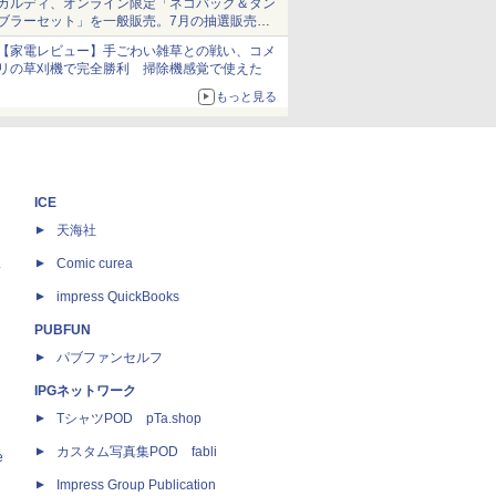
カルディ、オンライン限定「ネコバッグ＆タン
ブラーセット」を一般販売。7月の抽選販売の
当選無効分
【家電レビュー】手ごわい雑草との戦い、コメ
リの草刈機で完全勝利 掃除機感覚で使えた
もっと見る
ICE
天海社
ス
Comic curea
impress QuickBooks
PUBFUN
パブファンセルフ
IPGネットワーク
TシャツPOD pTa.shop
カスタム写真集POD fabli
e
Impress Group Publication