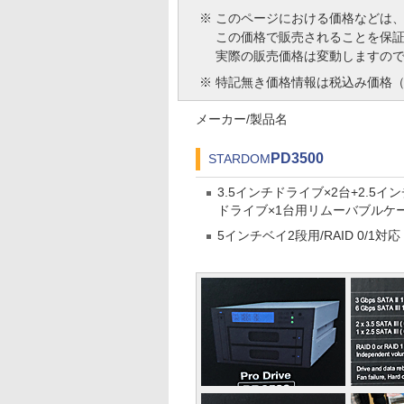
※
このページにおける価格などは
この価格で販売されることを保
実際の販売価格は変動しますの
※
特記無き価格情報は税込み価格（
メーカー/製品名
PD3500
STARDOM
3.5インチドライブ×2台+2.5イン
ドライブ×1台用リムーバブルケ
5インチベイ2段用/RAID 0/1対応