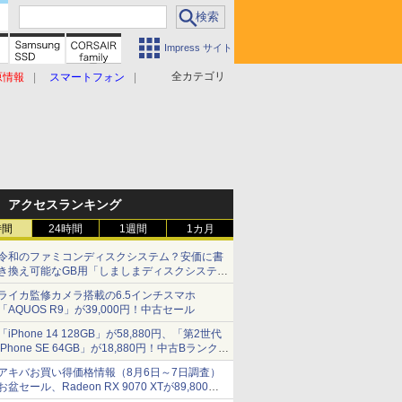
Impress サイト
全カテゴリ
原情報
スマートフォン
アクセスランキング
時間
24時間
1週間
1カ月
令和のファミコンディスクシステム？安価に書
き換え可能なGB用「しましまディスクシステ
ム」
ライカ監修カメラ搭載の6.5インチスマホ
「AQUOS R9」が39,000円！中古セール
「iPhone 14 128GB」が58,880円、「第2世代
iPhone SE 64GB」が18,880円！中古Bランク品
セール
アキバお買い得価格情報（8月6日～7日調査）
お盆セール、Radeon RX 9070 XTが89,800
円、水平周波数24.8kHz対応の17型モニターが