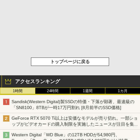
トップページに戻る
アクセスランキング
1時間
24時間
1週間
1カ月
Sandisk(Western Digital)製SSDの特価・下落が顕著、最速級の
「SN8100」8TBが一時17万円割れ [8月前半のSSD価格]
GeForce RTX 5070 Ti以上は安価なモデルが売り切れ。一部ショ
ップがビデオカードの購入制限を実施したニュースが注目を集め
る AKIBA PC Hotline! 先週のアクセスランキング 26年7月27日～
Western Digital「WD Blue」の12TB HDDが54,980円、
26年8月3日