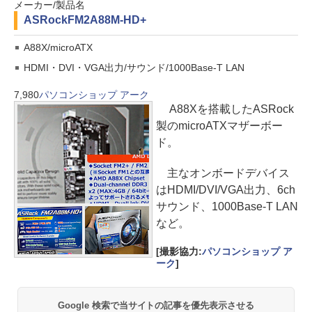
メーカー/製品名
ASRock
FM2A88M-HD+
A88X/microATX
HDMI・DVI・VGA出力/サウンド/1000Base-T LAN
7,980
パソコンショップ アーク
A88Xを搭載したASRock
製のmicroATXマザーボー
ド。
主なオンボードデバイス
はHDMI/DVI/VGA出力、6ch
サウンド、1000Base-T LAN
など。
[撮影協力:
パソコンショップ ア
ーク
]
Google 検索で当サイトの記事を優先表示させる