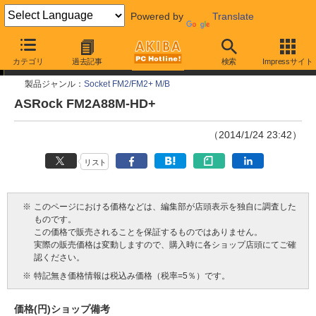
Powered by
Translate
今週見つけた新製品
カテゴリ
過去記事
検索
Impressサイト
製品ジャンル：
Socket FM2/FM2+ M/B
ASRock FM2A88M-HD+
（2014/1/24 23:42）
リスト
※
このページにおける価格などは、編集部が店頭表示を独自に調査した
ものです。
この価格で販売されることを保証するものではありません。
実際の販売価格は変動しますので、購入時に各ショップ店頭にてご確
認ください。
※
特記無き価格情報は税込み価格（税率=5％）です。
価格(円)
ショップ
備考