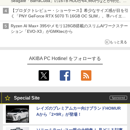
Seagate「BarraCuda」の16TB HDDが64,980円などが特売、
NAS・ビジネス向けは上昇傾向 [8月前半のHDD価格]
【プロダクトレビュー・ショーケース】希少なサイズ感が目を引
く「PNY GeForce RTX 5070 Ti 16GB OC SLIM」。準ハイエン
ドでも2スロット厚で長さ30cm切り！スリムボディでもパフォ
Ryzen AI Max+ 395やメモリ128GB搭載のスリムAIワークステー
ーマンスと冷却は万全 text by 内田 泰仁
ション「EVO-X3」がGMKtecから
もっと見る
AKIBA PC Hotline! をフォローする
Special Site
レイズのプレミアムカー向けブランドHOMUR
Aから「2×9R」が登場！