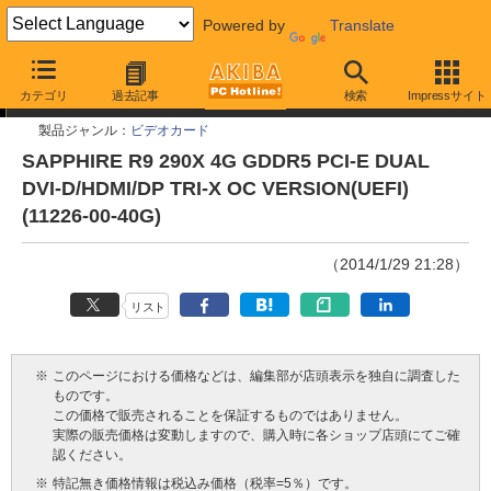
Powered by
Translate
今週見つけた新製品
カテゴリ
過去記事
検索
Impressサイト
製品ジャンル：
ビデオカード
SAPPHIRE R9 290X 4G GDDR5 PCI-E DUAL
DVI-D/HDMI/DP TRI-X OC VERSION(UEFI)
(11226-00-40G)
（2014/1/29 21:28）
リスト
※
このページにおける価格などは、編集部が店頭表示を独自に調査した
ものです。
この価格で販売されることを保証するものではありません。
実際の販売価格は変動しますので、購入時に各ショップ店頭にてご確
認ください。
※
特記無き価格情報は税込み価格（税率=5％）です。