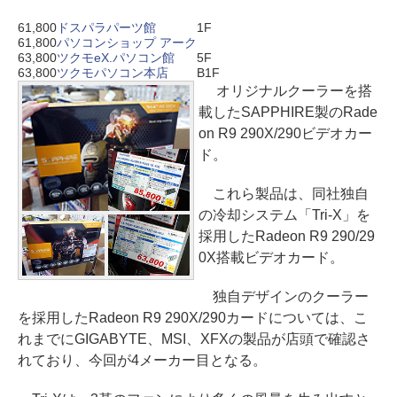
61,800
ドスパラパーツ館
1F
61,800
パソコンショップ アーク
63,800
ツクモeX.パソコン館
5F
63,800
ツクモパソコン本店
B1F
オリジナルクーラーを搭
載したSAPPHIRE製のRade
on R9 290X/290ビデオカー
ド。
これら製品は、同社独自
の冷却システム「Tri-X」を
採用したRadeon R9 290/29
0X搭載ビデオカード。
独自デザインのクーラー
を採用したRadeon R9 290X/290カードについては、こ
れまでにGIGABYTE、MSI、XFXの製品が店頭で確認さ
れており、今回が4メーカー目となる。