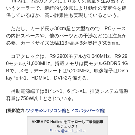
Tri-Xは、3基のファンにより多くの風量を生み出すと
いうクーラーで、継続的な冷却により動作の安定性を確
保しているほか、高い静粛性も実現しているという。
ただし、カード長が30cm超と大型なので、PCケース
の内部スペースや、他のパーツとの干渉などには注意が
必要。カードサイズは幅113×高さ38×奥行き305mm。
コアクロックは、R9 290Xモデルが1,040MHz、R9 29
0モデルが1,000MHz。搭載メモリは両モデルGDDR5 4G
Bで、メモリデータレートは5,200MHz。映像端子はDisp
layPort×1、HDMI×1、DVI×2を備える。
補助電源端子は8ピン×1、6ピン×1。推奨システム電源
容量は750W以上とされている。
[撮影協力:
ツクモeX.パソコン館
と
ドスパラパーツ館
]
AKIBA PC Hotline!をフォローして最新記事
をチェック！
Follow @watch_akiba