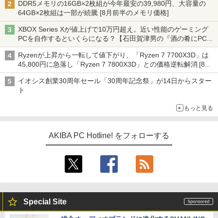
DDR5メモリの16GB×2枚組が今年最安の39,980円、大容量の
64GB×2枚組は一部が続騰 [8月前半のメモリ価格]
XBOX Series Xが値上げで10万円超え。近い性能のゲーミング
PCを自作するといくらになる？【石田賀津男の『酒の肴にPCゲ
ーム』】
Ryzenが上昇から一転して値下がり、「Ryzen 7 7700X3D」は
45,800円に急落し「Ryzen 7 7800X3D」との価格逆転解消 [8月
前半のCPU価格]
イオシス創業30周年セール「30周年記念祭」が14日からスター
ト
もっと見る
AKIBA PC Hotline! をフォローする
Special Site