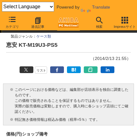
Powered by
Translate
今週見つけた新製品
カテゴリ
過去記事
検索
Impressサイト
製品ジャンル：
ケース類
恵安 KT-M19U3-PS5
（2014/2/13 21:55）
リスト
※
このページにおける価格などは、編集部が店頭表示を独自に調査した
ものです。
この価格で販売されることを保証するものではありません。
実際の販売価格は変動しますので、購入時に各ショップ店頭にてご確
認ください。
※
特記無き価格情報は税込み価格（税率=5％）です。
価格(円)
ショップ
備考