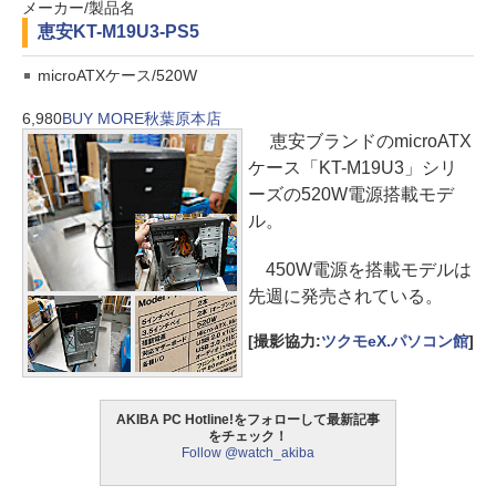
メーカー/製品名
恵安
KT-M19U3-PS5
microATXケース/520W
6,980
BUY MORE秋葉原本店
恵安ブランドのmicroATX
ケース「KT-M19U3」シリ
ーズの520W電源搭載モデ
ル。
450W電源を搭載モデルは
先週に発売されている。
[撮影協力:
ツクモeX.パソコン館
]
AKIBA PC Hotline!をフォローして最新記事
をチェック！
Follow @watch_akiba