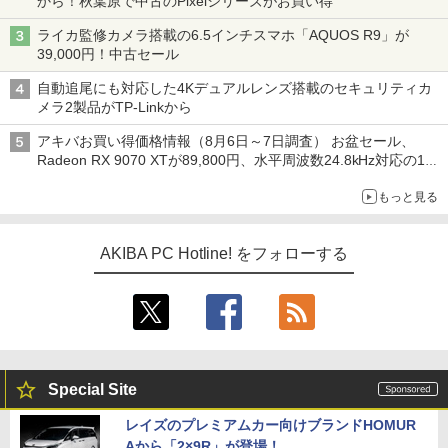
から！秋葉原で中古のPixelシリーズがお買い得
ライカ監修カメラ搭載の6.5インチスマホ「AQUOS R9」が
39,000円！中古セール
自動追尾にも対応した4Kデュアルレンズ搭載のセキュリティカ
メラ2製品がTP-Linkから
アキバお買い得価格情報（8月6日～7日調査） お盆セール、
Radeon RX 9070 XTが89,800円、水平周波数24.8kHz対応の17
型モニターが9,801円、暑さ指数連動セール ほか
もっと見る
AKIBA PC Hotline! をフォローする
Special Site
レイズのプレミアムカー向けブランドHOMUR
Aから「2×9R」が登場！