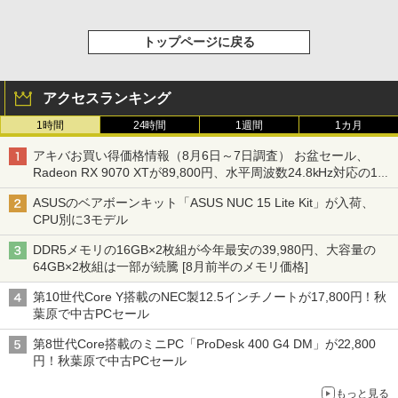
トップページに戻る
アクセスランキング
1時間
24時間
1週間
1カ月
アキバお買い得価格情報（8月6日～7日調査） お盆セール、
Radeon RX 9070 XTが89,800円、水平周波数24.8kHz対応の17
型モニターが9,801円、暑さ指数連動セール ほか
ASUSのベアボーンキット「ASUS NUC 15 Lite Kit」が入荷、
CPU別に3モデル
DDR5メモリの16GB×2枚組が今年最安の39,980円、大容量の
64GB×2枚組は一部が続騰 [8月前半のメモリ価格]
第10世代Core Y搭載のNEC製12.5インチノートが17,800円！秋
葉原で中古PCセール
第8世代Core搭載のミニPC「ProDesk 400 G4 DM」が22,800
円！秋葉原で中古PCセール
もっと見る