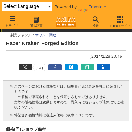
Powered by
Translate
今週見つけた新製品
カテゴリ
過去記事
検索
Impressサイト
製品ジャンル：
サウンド関連
Razer Kraken Forged Edition
（2014/2/28 23:45）
リスト
※
このページにおける価格などは、編集部が店頭表示を独自に調査した
ものです。
この価格で販売されることを保証するものではありません。
実際の販売価格は変動しますので、購入時に各ショップ店頭にてご確
認ください。
※
特記無き価格情報は税込み価格（税率=5％）です。
価格(円)
ショップ
備考