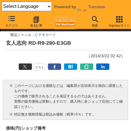
Powered by
Translate
今週見つけた新製品
カテゴリ
過去記事
検索
Impressサイト
製品ジャンル：
ビデオカード
玄人志向 RD-R9-280-E3GB
（2014/3/22 02:42）
リスト
※
このページにおける価格などは、編集部が店頭表示を独自に調査した
ものです。
この価格で販売されることを保証するものではありません。
実際の販売価格は変動しますので、購入時に各ショップ店頭にてご確
認ください。
※
特記無き価格情報は税込み価格（税率=5％）です。
価格(円)
ショップ
備考