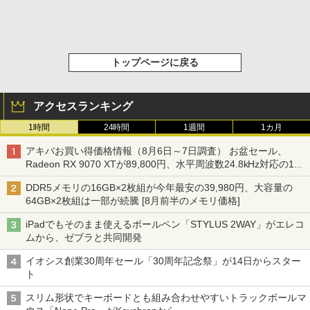
トップページに戻る
アクセスランキング
1時間
24時間
1週間
1カ月
アキバお買い得価格情報（8月6日～7日調査） お盆セール、
Radeon RX 9070 XTが89,800円、水平周波数24.8kHz対応の17
型モニターが9,801円、暑さ指数連動セール ほか
DDR5メモリの16GB×2枚組が今年最安の39,980円、大容量の
64GB×2枚組は一部が続騰 [8月前半のメモリ価格]
iPadでもそのまま使えるボールペン「STYLUS 2WAY」がエレコ
ムから、ゼブラと共同開発
イオシス創業30周年セール「30周年記念祭」が14日からスター
ト
スリム形状でキーボードとも組み合わせやすいトラックボールマ