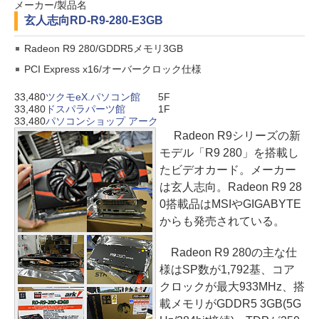
メーカー/製品名
玄人志向
RD-R9-280-E3GB
Radeon R9 280/GDDR5メモリ3GB
PCI Express x16/オーバークロック仕様
33,480
ツクモeX.パソコン館
5F
33,480
ドスパラパーツ館
1F
33,480
パソコンショップ アーク
Radeon R9シリーズの新
モデル「R9 280」を搭載し
たビデオカード。メーカー
は玄人志向。Radeon R9 28
0搭載品はMSIやGIGABYTE
からも発売されている。
Radeon R9 280の主な仕
様はSP数が1,792基、コア
クロックが最大933MHz、搭
載メモリがGDDR5 3GB(5G