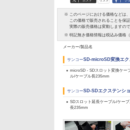
ポスト
リスト
シ
※
このページにおける価格などは
この価格で販売されることを保
実際の販売価格は変動しますの
※
特記無き価格情報は税込み価格（
メーカー/製品名
SD-microSD変換エ
サンコー
microSD - SDスロット変換ケー
ル/ケーブル長235mm
SD-SDエクステンシ
サンコー
SDスロット延長ケーブル/ケーブ
長235mm