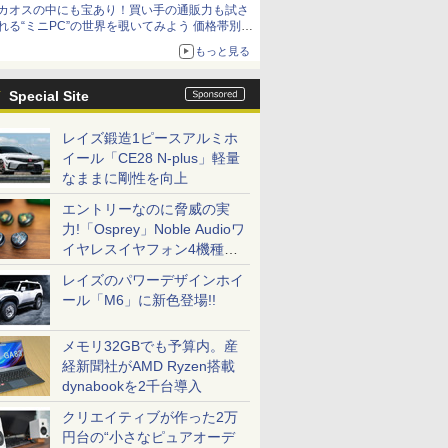
カオスの中にも宝あり！買い手の通販力も試さ
9,801円、暑さ指数連動セール ほか
れる“ミニPC”の世界を覗いてみよう 価格帯別に
仕様や特徴を整理、11製品をピックアップ text
もっと見る
by 石川 ひさよし
Special Site
レイズ鍛造1ピースアルミホ
イール「CE28 N-plus」軽量
なままに剛性を向上
エントリーなのに脅威の実
力!「Osprey」Noble Audioワ
イヤレスイヤフォン4機種を
一気に聴く
レイズのパワーデザインホイ
ール「M6」に新色登場!!
メモリ32GBでも予算内。産
経新聞社がAMD Ryzen搭載
dynabookを2千台導入
クリエイティブが作った2万
円台の“小さなピュアオーデ