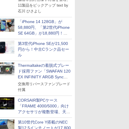
11製品をピックアップ text by
石川 ひさよし
「iPhone 14 128GB」が
58,880円、「第2世代iPhone
SE 64GB」が18,880円！中
古Bランク品セール
第3世代iPhone SEが21,500
円から！中古Cランク品セー
ル
Thermaltakeの着脱式ブレー
ド採用ファン「SWAFAN 120
EX INFINITY ARGB Sync」
に単品パッケージ
交換用リバースファンブレード
付属
CORSAIR製PCケース
「FRAME 4000/5000」向け
アクセサリが複数登場、天然
木製パネルや背面コネクタ対
第10世代Core Y搭載のNEC
応トレイなど
製12.5インチノートが17,800