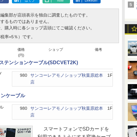
ェア
はてブ
note
LinkedIn
、編集部が店頭表示を独自に調査したものです。
証するものではありません。
で、購入時に各ショップ店頭にてご確認ください。
税率=5％）です。
価格
ショップ
備考
(円)
クステンションケーブル(SDCVET2K)
ブ
980
サンコーレアモノショップ秋葉原総本
1F
店
ョンケーブル
ル
980
サンコーレアモノショップ秋葉原総本
1F
店
スマートフォンでSDカードを
利用できるようにする変換ケーブ