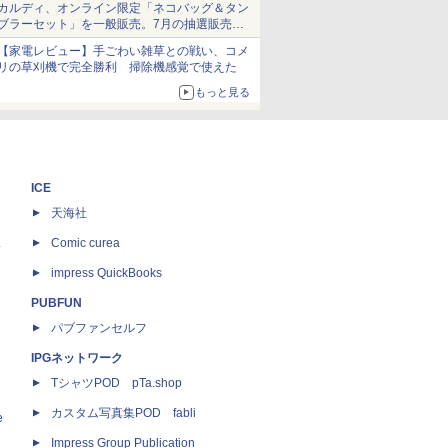
カルディ、オンライン限定「ネコバッグ＆タン
ブラーセット」を一般販売。7月の抽選販売の
当選無効分
【家電レビュー】手ごわい雑草との戦い、コメ
リの草刈機で完全勝利 掃除機感覚で使えた
もっと見る
ICE
天海社
ス
Comic curea
impress QuickBooks
PUBFUN
パブファンセルフ
IPGネットワーク
TシャツPOD pTa.shop
カスタム写真集POD fabli
e
Impress Group Publication