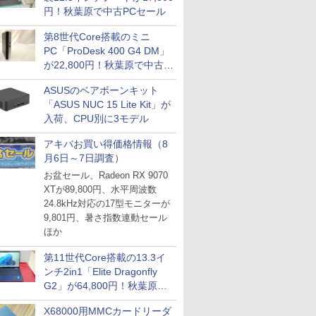
円！秋葉原で中古PCセール
第8世代Core搭載のミニ
PC「ProDesk 400 G4 DM」
が22,800円！秋葉原で中古
PCセール
ASUSのベアボーンキット
「ASUS NUC 15 Lite Kit」が
入荷、CPU別に3モデル
アキバお買い得価格情報（8
月6日～7日調査）
お盆セール、Radeon RX 9070
XTが89,800円、水平周波数
24.8kHz対応の17型モニターが
9,801円、暑さ指数連動セール
ほか
第11世代Core搭載の13.3イ
ンチ2in1「Elite Dragonfly
G2」が64,800円！秋葉原で
中古PCセール
X68000用MMCカードリーダ