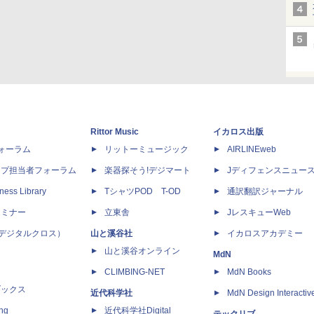
Rittor Music
イカロス出版
dフォーラム
リットーミュージック
AIRLINEweb
ップ担当者フォーラム
楽器探そう!デジマート
Jディフェンスニュー
ness Library
TシャツPOD T-OD
通訳翻訳ジャーナル
セミナー
立東舎
JレスキューWeb
 X（デジタルクロス）
山と溪谷社
イカロスアカデミー
山と溪谷オンライン
MdN
CLIMBING-NET
MdN Books
ブックス
近代科学社
MdN Design Interactiv
ing
近代科学社Digital