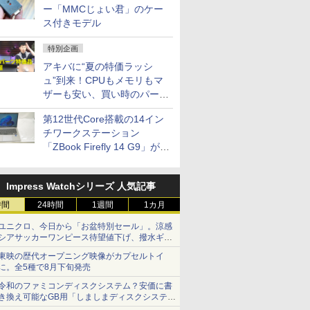
ー「MMCじょい君」のケー
ス付きモデル
特別企画
アキバに“夏の特価ラッシ
ュ”到来！CPUもメモリもマ
ザーも安い、買い時のパーツ
は？【8月7日(金)22時配信】
第12世代Core搭載の14イン
チワークステーション
「ZBook Firefly 14 G9」が
79,800円！秋葉原で中古PC
セール
Impress Watchシリーズ 人気記事
時間
24時間
1週間
1カ月
ユニクロ、今日から「お盆特別セール」。涼感
シアサッカーワンピース待望値下げ、撥水ギア
ショーツは1990円に
東映の歴代オープニング映像がカプセルトイ
に。全5種で8月下旬発売
令和のファミコンディスクシステム？安価に書
き換え可能なGB用「しましまディスクシステ
ム」