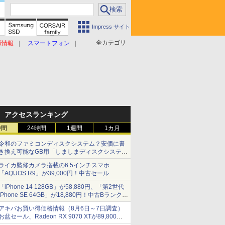
Impress サイト
全カテゴリ
原情報
スマートフォン
アクセスランキング
時間
24時間
1週間
1カ月
令和のファミコンディスクシステム？安価に書
き換え可能なGB用「しましまディスクシステ
ム」
ライカ監修カメラ搭載の6.5インチスマホ
「AQUOS R9」が39,000円！中古セール
「iPhone 14 128GB」が58,880円、「第2世代
iPhone SE 64GB」が18,880円！中古Bランク品
セール
アキバお買い得価格情報（8月6日～7日調査）
お盆セール、Radeon RX 9070 XTが89,800
円、水平周波数24.8kHz対応の17型モニターが