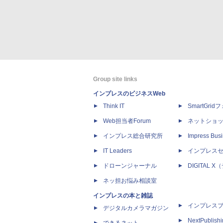
Group site links
インプレスのビジネスWeb
Think IT
SmartGri
Web担当者Forum
ネットショ
インプレス総合研究所
Impress Busi
IT Leaders
インプレス
ドローンジャーナル
DIGITAL
ネッ担お悩み相談室
インプレスの本と雑誌
インプレス
デジタルカメラマガジン
NextPublish